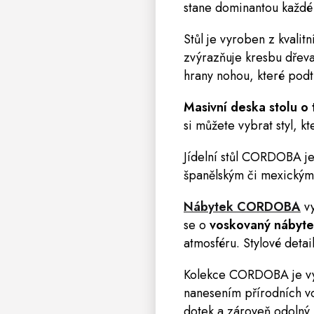
stane dominantou každé 
Stůl je vyroben z kvalit
zvýrazňuje kresbu dřev
hrany nohou, které podtr
Masivní deska stolu o
si můžete vybrat styl, kt
Jídelní stůl CORDOBA je 
španělským či mexickým 
Nábytek CORDOBA
vy
se o
voskovaný nábyte
atmosféru. Stylové detai
Kolekce CORDOBA je v
nanesením přírodních vo
dotek a zároveň odolný