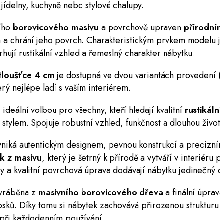
jídelny, kuchyně nebo stylové chalupy.
ního
borovicového masivu
a povrchově upraven
přírodn
a a chrání jeho povrch. Charakteristickým prvkem modelu 
hují rustikální vzhled a řemeslný charakter nábytku.
 tloušťce 4 cm
je dostupná ve dvou variantách provedení 
erý nejlépe ladí s vaším interiérem.
ideální volbou pro všechny, kteří hledají kvalitní
rustikál
stylem. Spojuje robustní vzhled, funkčnost a dlouhou živo
niká autentickým designem, pevnou konstrukcí a precizn
k z masivu
, který je šetrný k přírodě a vytváří v interiéru
ly a kvalitní povrchová úprava dodávají nábytku jedinečný 
yráběna z
masivního borovicového dřeva
a finální úpra
sků. Díky tomu si nábytek zachovává přirozenou strukturu 
 při každodenním používání.