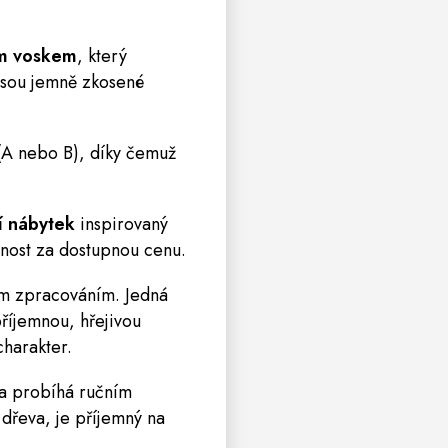
ím voskem
, který
jsou jemně zkosené
(A nebo B), díky čemuž
ní nábytek
inspirovaný
tnost za dostupnou cenu.
ím zpracováním. Jedná
 příjemnou, hřejivou
charakter.
va probíhá ručním
dřeva, je příjemný na