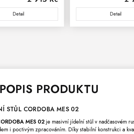
uchyně, kanceláře,...
kvalitním provedením. Jíde
Detail
Detail
CORDOBA...
 POPIS PRODUKTU
NÍ
STŮL
CORDOBA
MES 02
ůl CORDOBA MES 02
je masivní jídelní stůl v nadčasovém rus
m i poctivým zpracováním. Díky stabilní konstrukci a kva