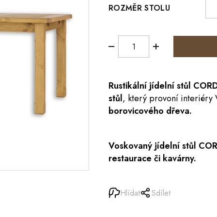
ROZMĚR STOLU
Rustikální jídelní
stůl
COR
stůl
, který provoní interiéry 
borovicového dřeva.
Voskovaný jídelní stůl C
restaurace či kavárny.
Hlídat
Sdílet