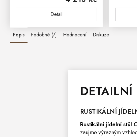
přírodní vůni.Rustikální voskovaný...
k
Detail
Popis
Podobné (7)
Hodnocení
Diskuze
DETAILNÍ
RUSTIKÁLNÍ JÍDEL
Rustikální jídelní st
zaujme výrazným vzhlede