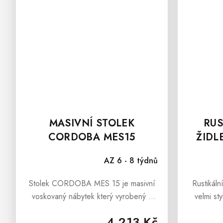
MASIVNÍ STOLEK
RUS
CORDOBA MES15
ŽIDL
AZ 6 - 8 týdnů
Stolek CORDOBA MES 15 je masivní
Rustikál
voskovaný nábytek který vyrobený z
velmi st
masivního borovicového dřeva, které
origináln
4 213 Kč
sebou přináší teplé tóny a nádhernou
rusikální