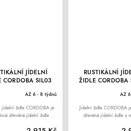
TIKÁLNÍ JÍDELNÍ
RUSTIKÁLNÍ JÍD
E CORDOBA SIL03
ŽIDLE CORDOBA 
AZ 6 - 8 týdnů
AZ 6
ní jídelní židle CORDOBA je
Jídelní židle CORDOBA je
ylová dřevěná jídelní židle s
dřevěná jídelní židle z 
ím vzhledem, která je ideální
borovice, která překvapí n
2 915 Kč
2 
 nábytek do interiérů jídelny,
originálním vzhledem, al