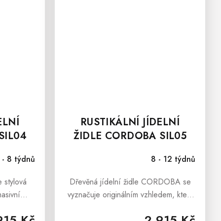
ELNÍ
RUSTIKÁLNÍ JÍDELNÍ
SIL04
ŽIDLE CORDOBA SIL05
 - 8 týdnů
8 - 12 týdnů
 stylová
Dřevěná jídelní židle CORDOBA se
masivní
vyznačuje originálním vzhledem, který
ejen svým
dokáže vždy udělat dobrý dojem,
915 Kč
2 915 Kč
e rovněž
neboť je velmi elegantní, pohodlná a