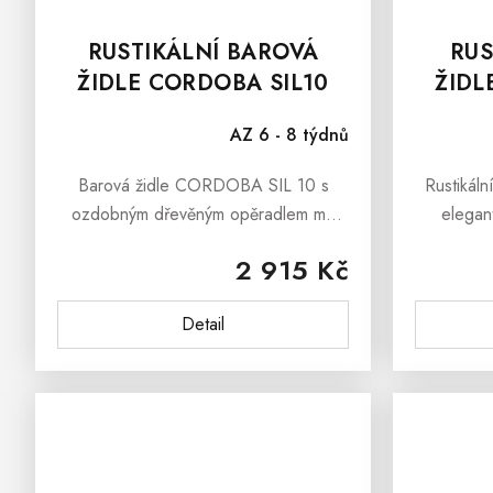
RUSTIKÁLNÍ BAROVÁ
RUS
ŽIDLE CORDOBA SIL10
ŽIDL
AZ 6 - 8 týdnů
Barová židle CORDOBA SIL 10 s
Rustikál
ozdobným dřevěným opěradlem má
elegant
výšku sedu 80 cm. Zajistí pohodlné,
originální
2 915 Kč
odolné a praktické použití, pro dlouhé
nábytkem d
roky.Barová židle CORDOBA SIL 10
kanc
Detail
je...