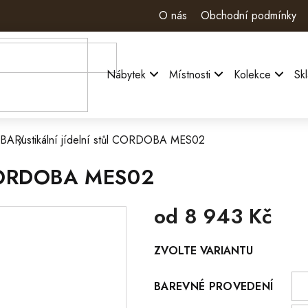
O nás
Obchodní podmínky
Nábytek
Místnosti
Kolekce
Sk
OBA
Rustikální jídelní stůl CORDOBA MES02
CORDOBA MES02
od
8 943 Kč
Měrná
ZVOLTE VARIANTU
cena:
BAREVNÉ PROVEDENÍ