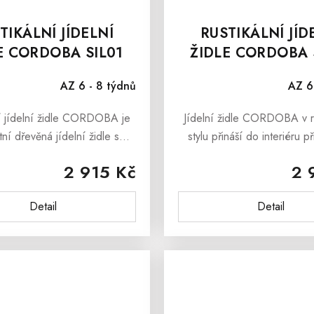
TIKÁLNÍ JÍDELNÍ
RUSTIKÁLNÍ JÍD
E CORDOBA SIL01
ŽIDLE CORDOBA 
AZ 6 - 8 týdnů
AZ 6
ní jídelní židle CORDOBA je
Jídelní židle CORDOBA v ru
ní dřevěná jídelní židle s
stylu přináší do interiéru p
m vzhledem, která je ideálním
krásu masivního dřeva a 
2 915 Kč
2 
o interiérů jídelny, kuchyně,
řemeslné zpracování. Dí
eláře, restaurace či...
nadčasovému designu se sk
Detail
Detail
do...