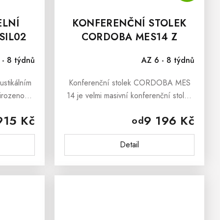
ELNÍ
KONFERENČNÍ STOLEK
SIL02
CORDOBA MES14 Z
MASIVU
 - 8 týdnů
AZ 6 - 8 týdnů
stikálním
Konferenční stolek CORDOBA MES
řirozenou
14 je velmi masivní konferenční stolek
poctivé
v jednoduché, avšak efektní podobě,
915 Kč
9 196 Kč
od
ky svému
který přinese Vaším interiérům teplé
věle hodí
tony a originální design....
Detail