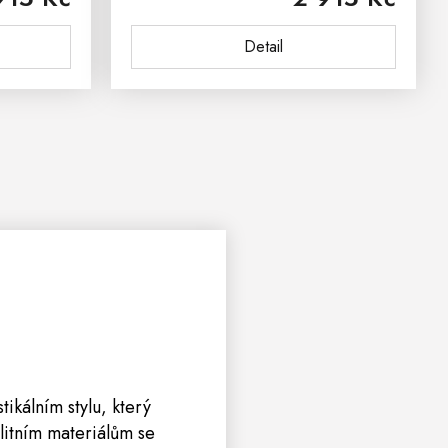
lní židle
nezabírá mnoho místa.Nábytek z
Detail
masivu...
tikálním stylu, který
litním materiálům se