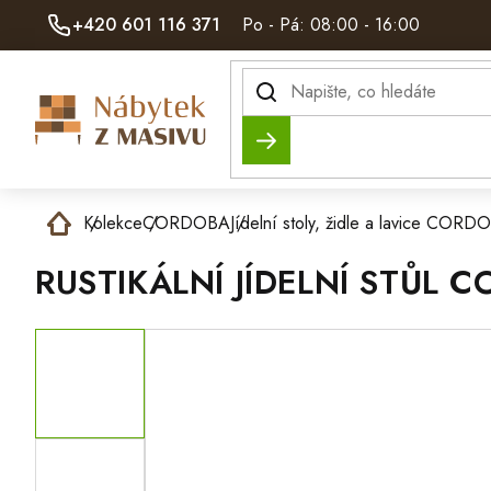
Přejít
+420 601 116 371
Po - Pá: 08:00 - 16:00
na
obsah
Hledat
Domů
Kolekce
CORDOBA
Jídelní stoly, židle a lavice CORD
RUSTIKÁLNÍ JÍDELNÍ STŮL 