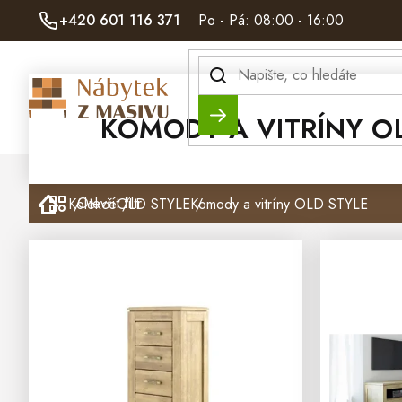
Přejít
+420 601 116 371
Po - Pá: 08:00 - 16:00
na
obsah
Hledat
KOMODY A VITRÍNY O
Domů
Otevřít filtr
Kolekce
OLD STYLE
Komody a vitríny OLD STYLE
V
Ý
P
I
S
P
R
O