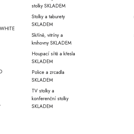
stolky SKLADEM
S
Stolky a taburety
U
SKLADEM
WHITE
Skříně, vitríny a
knihovny SKLADEM
Houpací sítě a křesla
SKLADEM
O
Police a zrcadla
SKLADEM
TV stolky a
konferenční stolky
A
SKLADEM