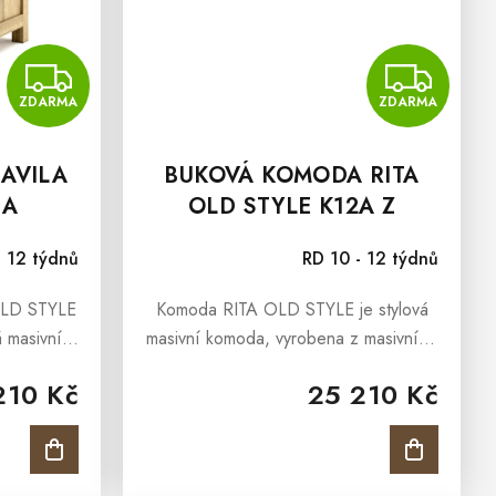
ZDARMA
Z
ZDARMA
ZDARMA
AVILA
BUKOVÁ KOMODA RITA
1A
OLD STYLE K12A Z
MASIVU
- 12 týdnů
RD 10 - 12 týdnů
OLD STYLE
Komoda RITA OLD STYLE je stylová
á masivní
masivní komoda, vyrobena z masivního
ivního
bukového masivu a ošetřena přírodním
210 Kč
25 210 Kč
 přírodním
olejem v barvě antik. Komoda RITA z
ná se o
kolekce OLD STYLE je určena všem,...