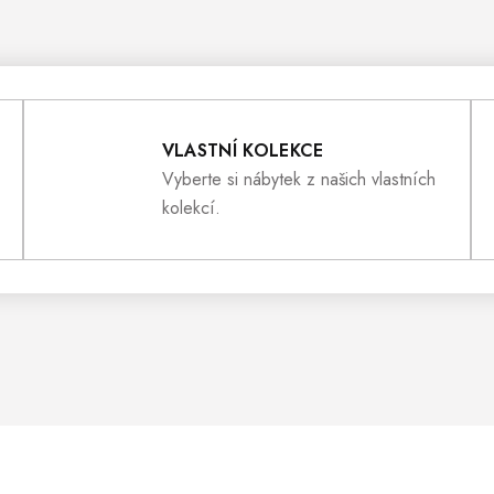
V
L
VLASTNÍ KOLEKCE
Á
Vyberte si nábytek z našich vlastních
kolekcí.
D
A
C
Í
P