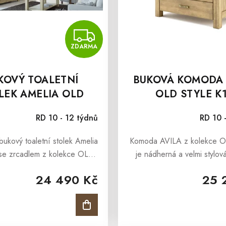
MA
ZDARMA
ZDARMA
KOVÝ TOALETNÍ
BUKOVÁ KOMODA 
LEK AMELIA OLD
OLD STYLE K
 C1A SE ZRCADLEM
RD 10 - 12 týdnů
RD 10 
bukový toaletní stolek Amelia
Komoda AVILA z kolekce 
e se zrcadlem z kolekce OLD
je nádherná a velmi stylov
to dřevěný toaletní stolek z
komoda, vyrobena z mas
24 490 Kč
25 
rustikálním a vintage stylu je
bukového masivu a ošetřena
deální volbou pro...
olejem v barvě antik, jed
100%...