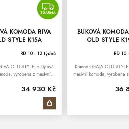
ZDARMA
ZDARMA
VÁ KOMODA RIVA
BUKOVÁ KOMODA
LD STYLE K15A
OLD STYLE K1
RD 10 - 12 týdnů
RD 10 
A OLD STYLE je stylová
Komoda GAJA OLD STYLE je stylov
omoda, vyrobena z masivního
masivní komoda, vyrobena z
masivu a ošetřena přírodním
bukového masivu a ošetřena
34 930 Kč
36 
 barvě antik. Komoda RIVA z
voskem v barvě antik a n
LD STYLE je určena všem,...
naolejován. Komoda GAJA z 
O