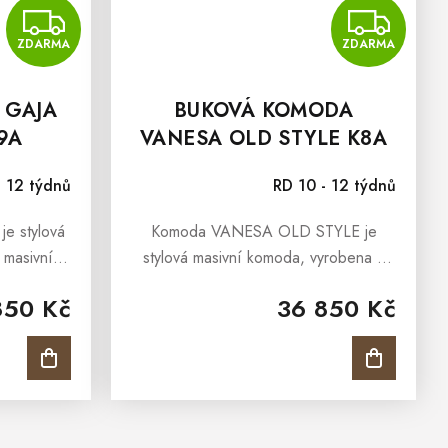
ZDARMA
Z
ZDARMA
ZDARMA
 GAJA
BUKOVÁ KOMODA
9A
VANESA OLD STYLE K8A
- 12 týdnů
RD 10 - 12 týdnů
á
Komoda VANESA OLD STYLE je
 masivního
stylová masivní komoda, vyrobena z
 přírodním
masivního bukového masivu a ošetřena
850 Kč
36 850 Kč
ásledně
olejem v barvě antik. Komoda VANESA
kolekce...
z kolekce OLD STYLE je určena všem,
kteří...