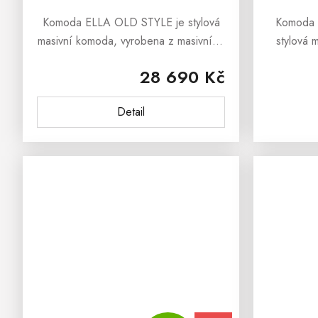
Komoda ELLA OLD STYLE je stylová
Komoda 
masivní komoda, vyrobena z masivního
stylová 
bukového masivu a ošetřena přírodním
masivního
28 690 Kč
olejem v barvě antik. Komoda ELLA z
oleje
kolekce OLD STYLE je určena všem,...
MAURICIU
Detail