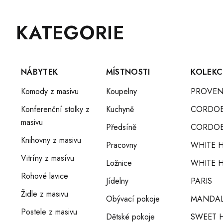
Z
Přeskočit
KATEGORIE
Á
kategorie
P
A
T
NÁBYTEK
MÍSTNOSTI
KOLEKC
Í
Komody z masivu
Koupelny
PROVEN
Konferenční stolky z
Kuchyně
CORDO
masivu
Předsíně
CORDOB
Knihovny z masivu
Pracovny
WHITE 
Vitríny z masívu
Ložnice
WHITE H
Rohové lavice
Jídelny
PARIS
Židle z masivu
Obývací pokoje
MANDA
Postele z masivu
Dětské pokoje
SWEET 