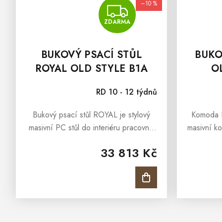
–10 %
ZDARMA
ZDARMA
BUKOVÝ PSACÍ STŮL
BUKO
ROYAL OLD STYLE B1A
O
RD 10 - 12 týdnů
Bukový psací stůl ROYAL je stylový
Komoda RIV
masivní PC stůl do interiéru pracovny,
masivní k
kanceláře či dětského pokoje. Bukový
bukového 
33 813 Kč
psací stůl ROYAL vyroben z masivního
olejem v
břízového masivu a ošetřen...
kolekce O