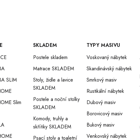
R
V
K
E
SKLADEM
TYPY MASIVU
CE
Postele skladem
Voskovaný nábytek
Y
BA
Matrace SKLADEM
Skandinávský nábytek
V
A SLIM
Stoly, židle a lavice
Smrkový masiv
SKLADEM
HOME
Rustikální nábytek
Ý
Postele a noční stolky
OME Slim
Dubový masiv
SKLADEM
P
Borovicový masiv
Komody, truhly a
LA
Bukový masiv
skříňky SKLADEM
I
HOME
Venkovský nábytek
Psací stoly a toaletní