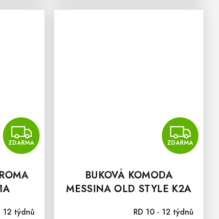
ZDARMA
Z
ZDARMA
ZDARMA
 ROMA
BUKOVÁ KOMODA
1A
MESSINA OLD STYLE K2A
Průměrné hodnocení produktu je 5,0 z 5 hvězdiček.
- 12 týdnů
RD 10 - 12 týdnů