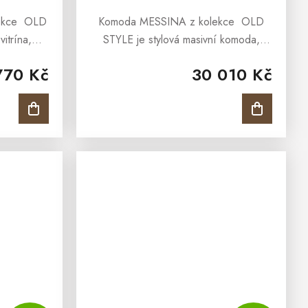
lekce OLD
Komoda MESSINA z kolekce OLD
vitrína,
STYLE je stylová masivní komoda,
ukového
vyrobena z masivního břízového
770 Kč
30 010 Kč
 olejem v
masivu a ošetřen přírodním olejem v
ína...
barvě antik. Komoda MESSINA z
kolekce...