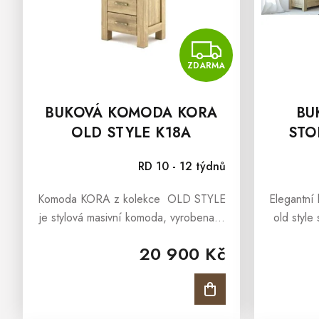
D
U
K
ZDAR
T
Ů
ZDARMA
BUKOVÁ KOMODA KORA
BU
OLD STYLE K18A
STO
STYLE
RD 10 - 12 týdnů
Komoda KORA z kolekce OLD STYLE
Elegantní 
je stylová masivní komoda, vyrobena z
old styl
masivního bukového masivu a ošetřen
STYLE. Ten
20 900 Kč
přírodním olejem v barvě antik.
masivu v 
Komoda KORA z kolekce OLD...
i