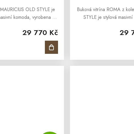
MAURICIUS OLD STYLE je
Buková vitrína ROMA z ko
masivní komoda, vyrobena z
STYLE je stylová masivní 
 bukového masivu a ošetřena
vyrobena z masivního b
29 770 Kč
29 
m v barvě antik. Komoda
masivu a ošetřen přírodním
S z kolekce OLD STYLE je
barvě antik. Buková vitr
určena všem,...