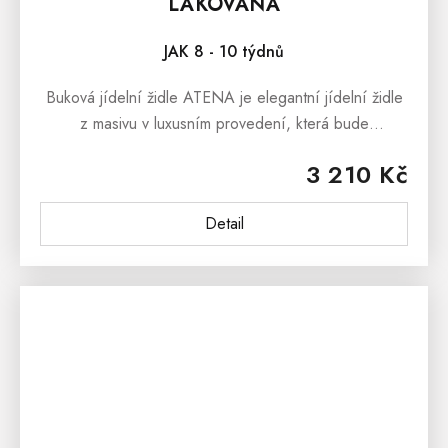
LAKOVANÁ
JAK 8 - 10 týdnů
Buková jídelní židle ATENA je elegantní jídelní židle
z masivu v luxusním provedení, která bude
designovým prvkem každé moderní jídelny či kuchyně.
3 210 Kč
Čalouněná jídelní židle je...
Detail