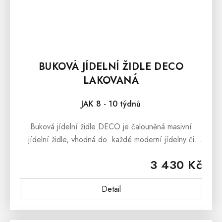
BUKOVÁ JÍDELNÍ ŽIDLE DECO
LAKOVANÁ
JAK 8 - 10 týdnů
Buková jídelní židle DECO je čalouněná masivní
jídelní židle, vhodná do každé moderní jídelny či
kuchyně. Masivní jídelní židle DECO je vyrobena
3 430 Kč
z vysoce kvalitního...
Detail