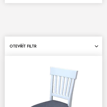
OTEVŘÍT FILTR
V
Ý
P
I
S
P
R
O
D
U