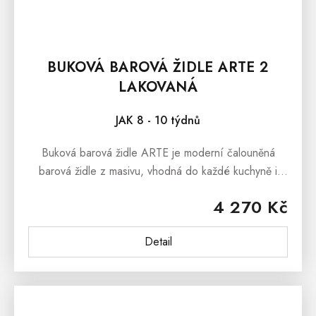
BUKOVÁ BAROVÁ ŽIDLE ARTE 2
LAKOVANÁ
JAK 8 - 10 týdnů
Buková barová židle ARTE je moderní čalouněná
barová židle z masivu, vhodná do každé kuchyně i
jako barovka pro Váš kuchyňský ostrůvek či barový
4 270 Kč
pult. Barová...
Detail