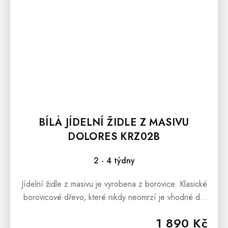
BÍLÁ JÍDELNÍ ŽIDLE Z MASIVU
DOLORES KRZ02B
2 - 4 týdny
Jídelní židle z masivu je vyrobena z borovice. Klasické
borovicové dřevo, které nikdy neomrzí je vhodné do
každé jídelny, kuchyně či pracovny.Jídelní židle z
1 890 Kč
masivu nabízíme v...