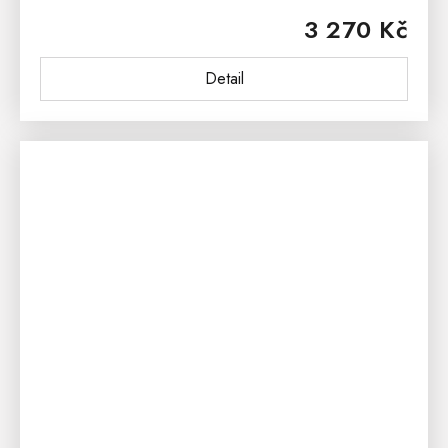
prvkem každé moderní jídelny či kuchyně. Čalouněná
3 270 Kč
jídelní židle je...
Detail