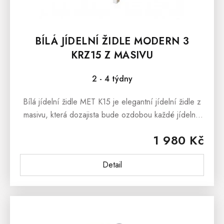
BÍLÁ JÍDELNÍ ŽIDLE MODERN 3
KRZ15 Z MASIVU
2 - 4 týdny
Bílá jídelní židle MET K15 je elegantní jídelní židle z
masivu, která dozajista bude ozdobou každé jídelny,
kuchyně i pracovny. Jídelní židle se rovněž vhodná pro
1 980 Kč
restaurace i...
Detail