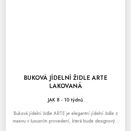
BUKOVÁ JÍDELNÍ ŽIDLE ARTE
LAKOVANÁ
JAK 8 - 10 týdnů
Buková jídelní židle ARTE je elegantní jídelní židle z
masivu v luxusním provedení, která bude designovým
prvkem každé moderní jídelny či kuchyně. Čalouněná