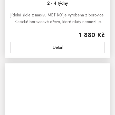
2 - 4 týdny
Jídelní židle z masivu MET K01je vyrobena z borovice.
Klasické borovicové dřevo, které nikdy neomrzí je
vhodné do každé jídelny, kuchyně či pracovny.Jídelní
1 880 Kč
židle z masivu MET...
Detail