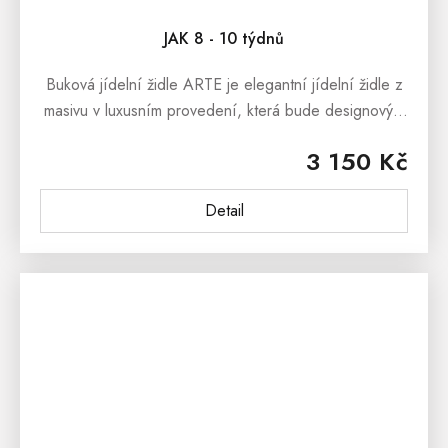
JAK 8 - 10 týdnů
Buková jídelní židle ARTE je elegantní jídelní židle z
masivu v luxusním provedení, která bude designovým
prvkem každé moderní jídelny či kuchyně. Čalouněná
3 150 Kč
jídelní židle je...
Detail