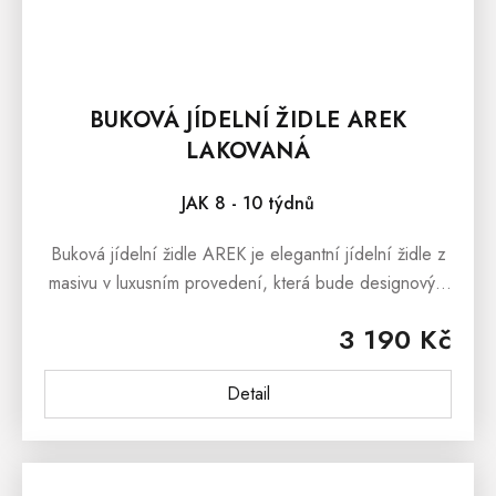
BUKOVÁ JÍDELNÍ ŽIDLE AREK
LAKOVANÁ
JAK 8 - 10 týdnů
Buková jídelní židle AREK je elegantní jídelní židle z
masivu v luxusním provedení, která bude designovým
prvkem každé moderní jídelny či kuchyně. Čalouněná
3 190 Kč
jídelní židle je...
Detail