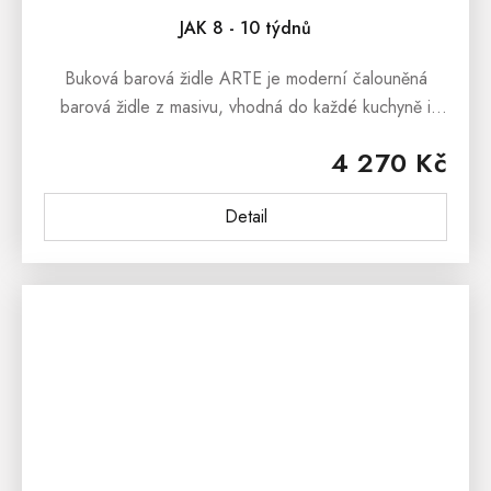
JAK 8 - 10 týdnů
Buková barová židle ARTE je moderní čalouněná
barová židle z masivu, vhodná do každé kuchyně i
jako barovka pro Váš kuchyňský ostrůvek či barový
4 270 Kč
pult. Barova...
Detail