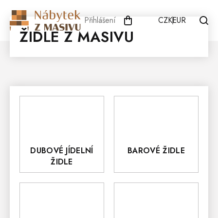
Přejít
na
Přihlášení
CZK
EUR
obsah
ŽIDLE Z MASIVU
DUBOVÉ JÍDELNÍ
BAROVÉ ŽIDLE
ŽIDLE