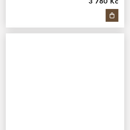
3 780 Kč
Čalouněná bílá jídelní židle...