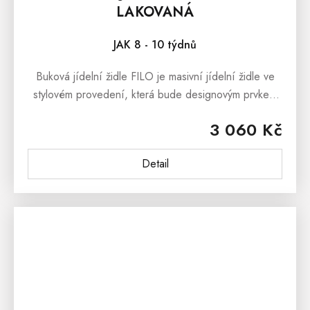
LAKOVANÁ
JAK 8 - 10 týdnů
Buková jídelní židle FILO je masivní jídelní židle ve
stylovém provedení, která bude designovým prvkem
každé moderní jídelny či kuchyně. Čalouněná jídelní
3 060 Kč
židle FILO je vyrobena...
Detail