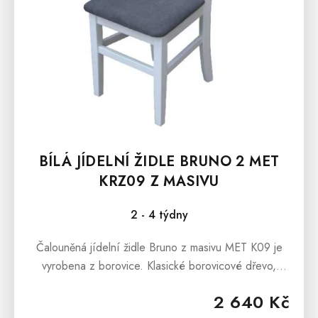
K
T
Ů
BÍLÁ JÍDELNÍ ŽIDLE BRUNO 2 MET
KRZ09 Z MASIVU
2 - 4 týdny
Čalouněná jídelní židle Bruno z masivu MET K09 je
vyrobena z borovice. Klasické borovicové dřevo,
které nikdy neomrzí je vhodné do každé jídelny,
2 640 Kč
kuchyně či pracovny....