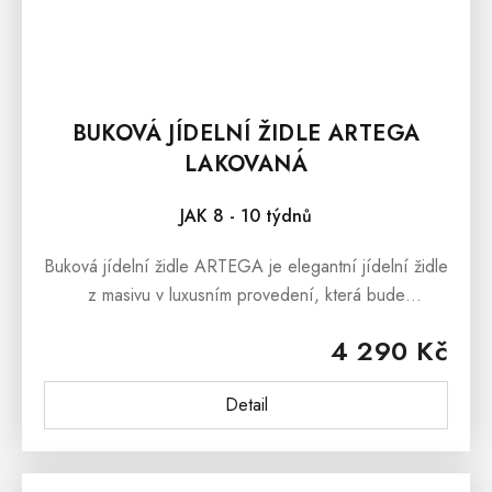
BUKOVÁ JÍDELNÍ ŽIDLE ARTEGA
LAKOVANÁ
JAK 8 - 10 týdnů
Buková jídelní židle ARTEGA je elegantní jídelní židle
z masivu v luxusním provedení, která bude
designovým prvkem každé moderní jídelny či kuchyně.
4 290 Kč
Čalouněná jídelní židle...
Detail