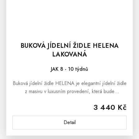
BUKOVÁ JÍDELNÍ ŽIDLE HELENA
LAKOVANÁ
JAK 8 - 10 týdnů
Buková jídelní židle HELENA je elegantní jídelní židle
z masivu v luxusním provedení, která bude
designovým prvkem každé moderní jídelny či kuchyně.
3 440 Kč
Čalouněná jídelní židle je...
Detail