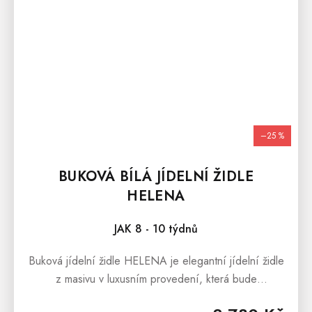
–25 %
BUKOVÁ BÍLÁ JÍDELNÍ ŽIDLE
HELENA
JAK 8 - 10 týdnů
Buková jídelní židle HELENA je elegantní jídelní židle
z masivu v luxusním provedení, která bude
designovým prvkem každé moderní jídelny či kuchyně.