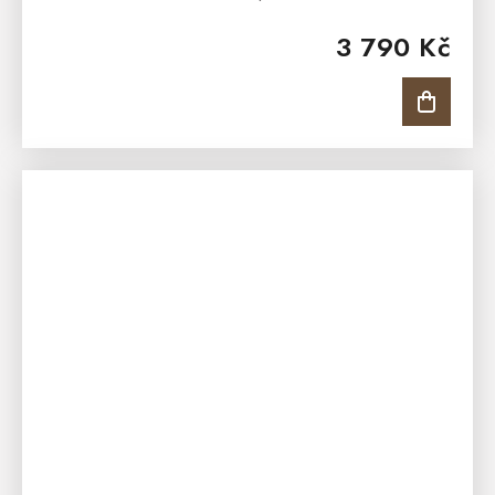
designovým prvkem každé moderní jídelny či kuchyně.
3 790 Kč
Bílá jídelní židle...