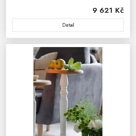
barvou. Horní hnědá deska je ošetřena lakem v
9 621 Kč
odstínu sv. hnědá medová....
Detail