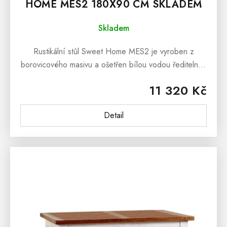
HOME MES2 180X90 CM SKLADEM
Skladem
Rustikální stůl Sweet Home MES2 je vyroben z
borovicového masivu a ošetřen bílou vodou ředitelnou
barvou. Horní hnědá deska je ošetřena lakem v
11 320 Kč
odstínu sv. hnědá...
Detail