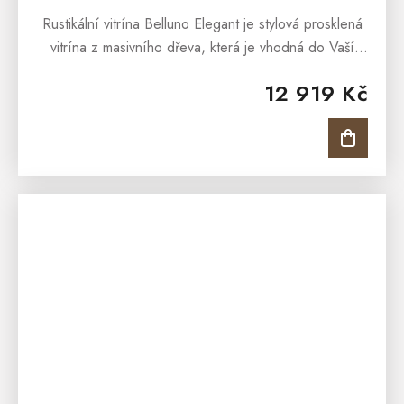
Rustikální vitrína Belluno Elegant je stylová prosklená
vitrína z masivního dřeva, která je vhodná do Vaší
jídelny, pracovny nebo obývacího pokoje. Interiéry
12 919 Kč
obohatí, oslní...