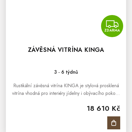
Z
ZDARMA
ZÁVĚSNÁ VITRÍNA KINGA
3 - 6 týdnů
Rustikální závěsná vitrína KINGA je stylová prosklená
vitrína vhodná pro interiéry jídelny i obývacího pokoje.
Všude tam, kde budete chtít vyzdvihnout krásu
18 610 Kč
rustikálního stylu...