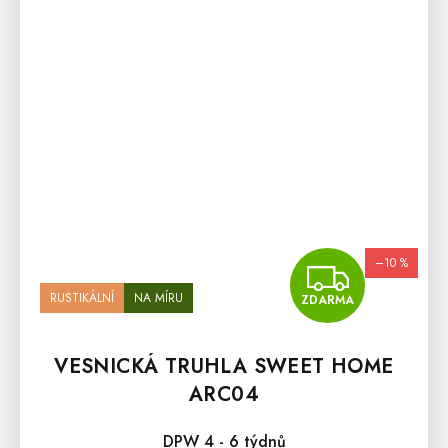
–10 %
ZDA
RUSTIKÁLNÍ
NA MÍRU
ZDARMA
VESNICKÁ TRUHLA SWEET HOME
ARC04
DPW 4 - 6 týdnů