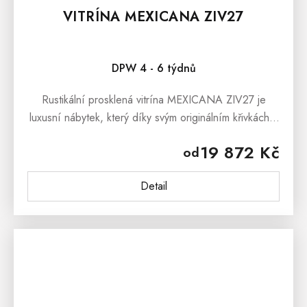
VITRÍNA MEXICANA ZIV27
DPW 4 - 6 týdnů
Rustikální prosklená vitrína MEXICANA ZIV27 je
luxusní nábytek, který díky svým originálním křivkách a
dokonalému zpracování, bude dominantou každého
19 872 Kč
od
obývacího pokoje,...
Detail