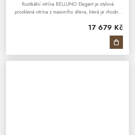
Rustikální vitrína BELLUNO Elegant je stylová
prosklená vitrína z masivního dřeva, která je vhodná
do Vaší jídelny, pracovny nebo obývacího pokoje.
17 679 Kč
Interiéry obohatí, oslní...