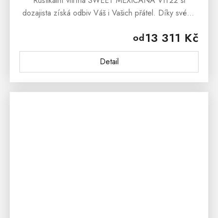
Rustikální vitrína SWEET MEXICANA VIT22 si
dozajista získá odbiv Váš i Vašich přátel. Díky svému
dokonalému zpracovaní, bude tato luxusní vitrína
13 311 Kč
od
z masivu vévodit...
Detail