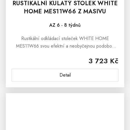
RUSTIKÁLNÍ KULATÝ STOLEK WHITE
HOME MES11W66 Z MASIVU
AZ 6 - 8 týdnů
Rustikální odkládací stoleček WHITE HOME
MES11W66 svou efektní a neobyčejnou podobou
přinese Vaším interiérům hřejivé tony dřeva a osobitý
3 723 Kč
design. Je vyroben z masivního...
Detail