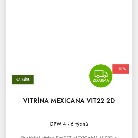
–10 %
ZDA
NA MÍRU
ZDARMA
VITRÍNA MEXICANA VIT22 2D
DPW 4 - 6 týdnů