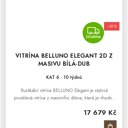
–20 %
ZDA
ZDARMA
VITRÍNA BELLUNO ELEGANT 2D Z
MASIVU BÍLÁ-DUB
KAT 6 - 10 týdnů
Rustikální vitrína BELLUNO Elegant je stylová
prosklená vitrína z masivního dřeva, která je vhodná
do Vaší jídelny, pracovny nebo obývacího pokoje.
17 679 Kč
Interiéry obohatí, oslní...