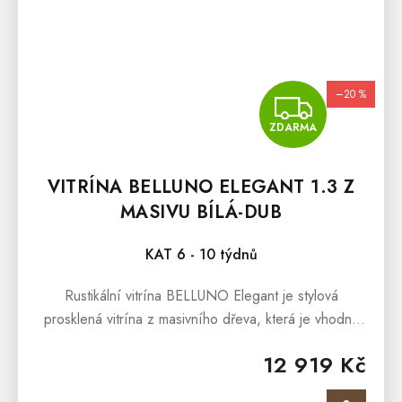
–20 %
ZDA
ZDARMA
VITRÍNA BELLUNO ELEGANT 1.3 Z
MASIVU BÍLÁ-DUB
KAT 6 - 10 týdnů
Rustikální vitrína BELLUNO Elegant je stylová
prosklená vitrína z masivního dřeva, která je vhodná
do Vaší jídelny, pracovny nebo obývacího pokoje.
12 919 Kč
Interiéry obohatí, oslní...