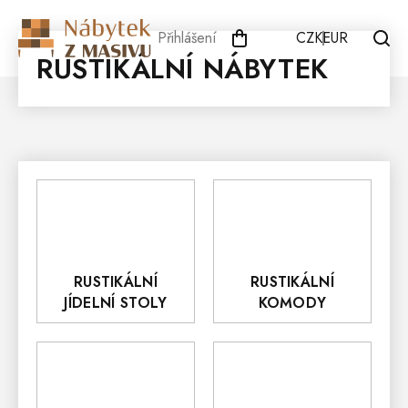
Přejít
na
Přihlášení
CZK
EUR
obsah
RUSTIKÁLNÍ NÁBYTEK
RUSTIKÁLNÍ
RUSTIKÁLNÍ
JÍDELNÍ STOLY
KOMODY