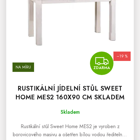
–19 %
ZDA
NA MÍRU
ZDARMA
RUSTIKÁLNÍ JÍDELNÍ STŮL SWEET
HOME MES2 160X90 CM SKLADEM
Skladem
Rustikální stůl Sweet Home MES2 je vyroben z
borovicového masivu a ošetřen bílou vodou ředitelnou