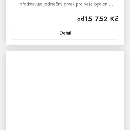
představuje jedinečný prvek pro vaše bydlení.
Vyráběná je výhradně z masivního borovice, tato
15 752 Kč
od
police se vyznačuje teplými...
Detail