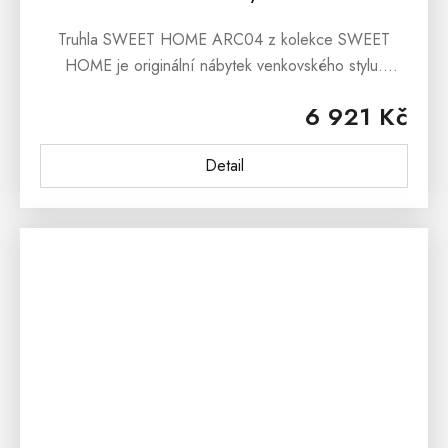
Truhla SWEET HOME ARC04 z kolekce SWEET
HOME je originální nábytek venkovského stylu.
Masivní truhla je vyrobena z borovice a ošetřena bílou
6 921 Kč
vodou ředitelnou barvou. Hnědé...
Detail