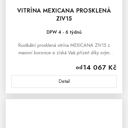
VITRÍNA MEXICANA PROSKLENÁ
ZIV15
DPW 4 - 6 týdnů
Rustikální prosklená vitrína MEXICANA ZIV15 z
masivní borovice si získá Vaši přízeň díky svým
ladným křivkám a dokonalému zpracovaní.
14 067 Kč
od
Luxusní rustikální vitríny s...
Detail