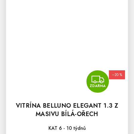
–20 %
ZDA
ZDARMA
VITRÍNA BELLUNO ELEGANT 1.3 Z
MASIVU BÍLÁ-OŘECH
KAT 6 - 10 týdnů