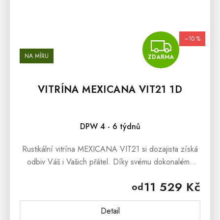
–10 %
ZDA
NA MÍRU
ZDARMA
VITRÍNA MEXICANA VIT21 1D
DPW 4 - 6 týdnů
Rustikální vitrína MEXICANA VIT21 si dozajista získá
odbiv Váš i Vašich přátel. Díky svému dokonalému
zpracovaní, bude tato luxusní vitrína z masivu vévodit
11 529 Kč
od
prostorám...
Detail