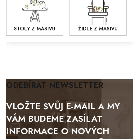
Praděd
OSLO
AROZZE
STOLY Z MASIVU
ŽIDLE Z MASIVU
MODERN loft
FELIX
MAZE Elite
KLASIK
BIANCA
ODEBÍRAT NEWSLETTER
BLACK VELVET
METAL
VLOŽTE SVŮJ E-MAIL A MY
BELLUNO grafite
VÁM BUDEME ZASÍLAT
WESTERN
INFORMACE O NOVÝCH
BERLIN