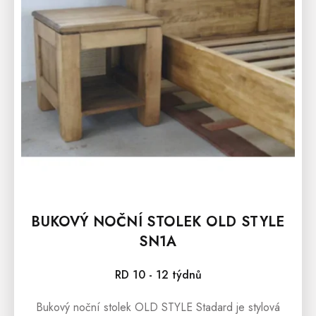
R
O
D
U
K
T
Ů
BUKOVÝ NOČNÍ STOLEK OLD STYLE
SN1A
RD 10 - 12 týdnů
Bukový noční stolek OLD STYLE Stadard je stylová