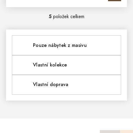
5
položek celkem
O
V
L
Pouze nábytek z masivu
Á
D
Vlastní kolekce
A
Vlastní doprava
C
Í
P
R