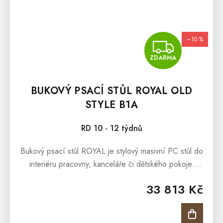
–10 %
ZDA
ZDARMA
BUKOVÝ PSACÍ STŮL ROYAL OLD
STYLE B1A
RD 10 - 12 týdnů
Bukový psací stůl ROYAL je stylový masivní PC stůl do
interiéru pracovny, kanceláře či dětského pokoje.
Bukový psací stůl ROYAL vyroben z masivního
33 813 Kč
břízového masivu a ošetřen...