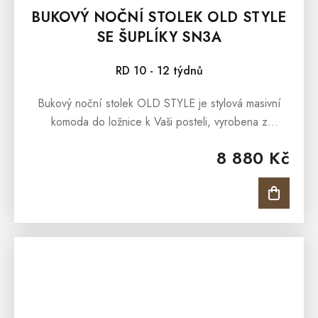
BUKOVÝ NOČNÍ STOLEK OLD STYLE
SE ŠUPLÍKY SN3A
RD 10 - 12 týdnů
Bukový noční stolek OLD STYLE je stylová masivní
komoda do ložnice k Vaši posteli, vyrobena z
masivního bukového masivu a ošetřena olejem v barvě
8 880 Kč
antik. Bukový nábytek z...