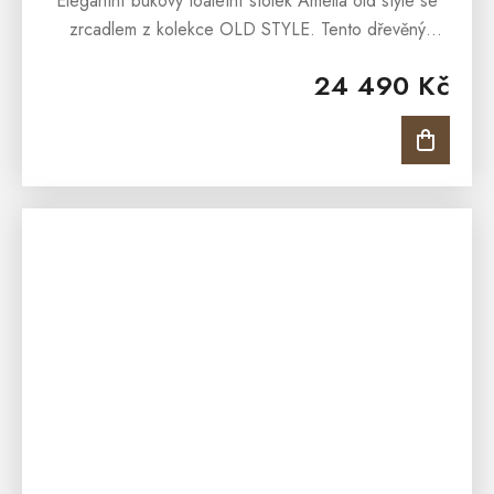
Elegantní bukový toaletní stolek Amelia old style se
zrcadlem z kolekce OLD STYLE. Tento dřevěný
toaletní stolek z masivu v rustikálním a vintage stylu je
24 490 Kč
ideální volbou pro...