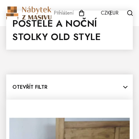
Přejít
na
Přihlášení
CZK
EUR
obsah
POSTELE A NOČNÍ
STOLKY OLD STYLE
OTEVŘÍT FILTR
V
Ý
P
I
S
P