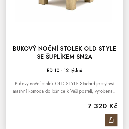
BUKOVÝ NOČNÍ STOLEK OLD STYLE
SE ŠUPLÍKEM SN2A
RD 10 - 12 týdnů
Bukový noční stolek OLD STYLE Stadard je stylová
masivní komoda do ložnice k Vaši posteli, vyrobena z
masivního bukového masivu a ošetřena olejem v barvě
7 320 Kč
antik. Bukový...