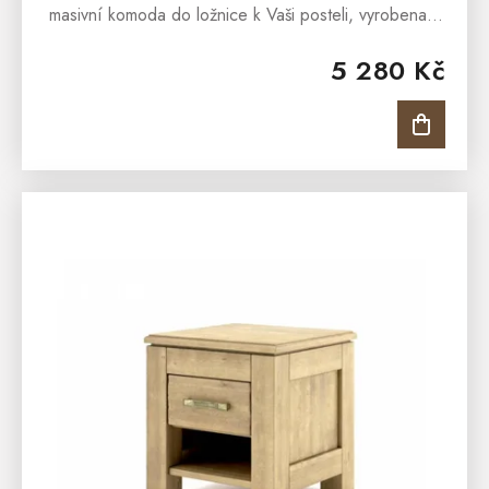
masivní komoda do ložnice k Vaši posteli, vyrobena z
masivního břízového masivu a ošetřena olejem v barvě
5 280 Kč
antik. Bukový...