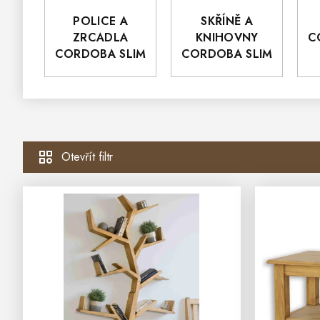
POLICE A
SKŘÍNĚ A
ZRCADLA
KNIHOVNY
C
CORDOBA SLIM
CORDOBA SLIM
Otevřít filtr
V
Ý
P
I
S
P
R
O
D