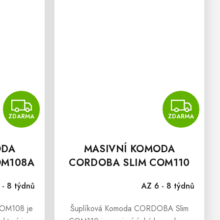
ZDARMA
Z
ZDARMA
ZDARMA
ODA
MASIVNÍ KOMODA
OM108A
CORDOBA SLIM COM110
 - 8 týdnů
AZ 6 - 8 týdnů
OM108 je
Šuplíková Komoda CORDOBA Slim