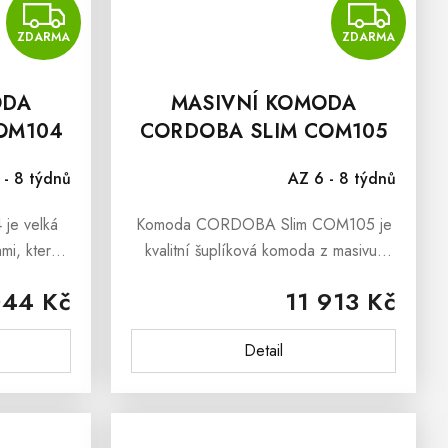
ZDARMA
Z
ZDARMA
ZDARMA
ODA
MASIVNÍ KOMODA
OM104
CORDOBA SLIM COM105
 - 8 týdnů
AZ 6 - 8 týdnů
je velká
Komoda CORDOBA Slim COM105 je
mi, kterou
kvalitní šuplíková komoda z masivu,
 slabost pro
která padne do noty všem, kteří mají
044 Kč
11 913 Kč
dřevěný
v oblibě dřevěný nábytek v moderním
omoda...
pojetí.Komoda CORDOBA Slim je
Detail
ideální...