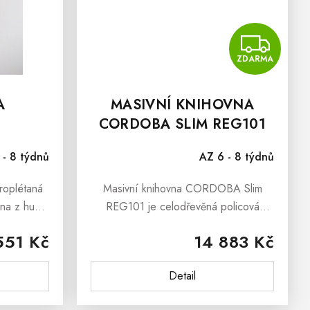
Z
ZDARMA
A
MASIVNÍ KNIHOVNA
CORDOBA SLIM REG101
 - 8 týdnů
AZ 6 - 8 týdnů
roplétaná
Masivní knihovna CORDOBA Slim
ena z hustě
REG101 je celodřevěná policová
 lampa je
knihovna, která poskytne bezpečný
551 Kč
14 883 Kč
pokoje pro
úkryt pro Vaše oblíbené knihy či
iér...
dekorační předměty.Masivní
Detail
knihovna CORDOBA Slim...