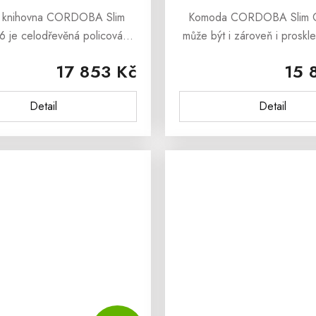
í knihovna CORDOBA Slim
Komoda CORDOBA Slim
 je celodřevěná policová
může být i zároveň i proskle
a, která poskytne bezpečný
která je ideálním doplňke
17 853 Kč
15 
pro Vaše oblíbené knihy či
moderního interiéru interi
rační předměty.Masivní
CORDOBA Slim COM108 je
Detail
Detail
ovna CORDOBA Slim...
z...