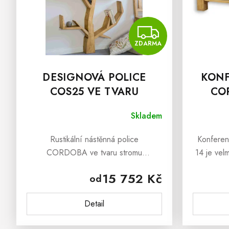
U
K
ZDAR
T
Ů
ZDARMA
DESIGNOVÁ POLICE
KONF
COS25 VE TVARU
CO
STROMU
Skladem
Rustikální nástěnná police
Konfere
CORDOBA ve tvaru stromu
14 je vel
představuje jedinečný prvek pro vaše
v jednod
15 752 Kč
od
bydlení. Vyráběná je výhradně z
který př
masivního borovice, tato police se
tony
Detail
vyznačuje teplými...