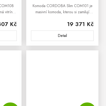
 COM108
Komoda CORDOBA Slim COM101 je
ná vitrína,
masivní komoda, kterou si zamilují
m každého
všichni, kteří mají slabost pro
807 Kč
19 371 Kč
éru.Komoda
nadčasový a moderní dřevěný nábytek
 vyrobená
s jednoduchými
Detail
liniemi.Komoda CORDOBA Slim...