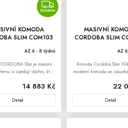
MA
ZDARMA
ZDARMA
SIVNÍ KOMODA
MASIVNÍ KOM
OBA SLIM COM103
CORDOBA SLIM C
AZ 6 - 8 týdnů
AZ 6
CORDOBA Slim je masivní
Komoda Cordoba Slim 104 
erou si zamilují všichni, kteří
moderní komoda se zásuvka
ost pro nadčasový a moderní
si zamilují všichni, kteří mají
14 883 Kč
22 
ý nábytek s jednoduchými
nadčasový a elegantní 
Komoda CORDOBA Slim je...
nábytek s vůní borovice.K
Detail
Detail