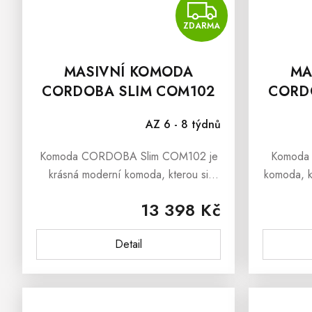
ZDAR
ZDARMA
MASIVNÍ KOMODA
MA
CORDOBA SLIM COM102
CORD
AZ 6 - 8 týdnů
Komoda CORDOBA Slim COM102 je
Komoda 
krásná moderní komoda, kterou si
komoda, kt
zamilují všichni, kteří mají slabost pro
mají slab
13 398 Kč
nadčasový a elegantní dřevěný
dřevěn
nábytek s vůní
liniemi.
Detail
borovice.Komoda CORDOBA Slim...