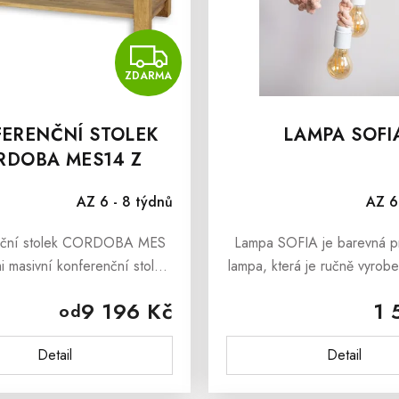
MA
ZDARMA
ZDARMA
ERENČNÍ STOLEK
LAMPA SOFI
RDOBA MES14 Z
MASIVU
AZ 6 - 8 týdnů
AZ 6
nční stolek CORDOBA MES
Lampa SOFIA je barevná p
mi masivní konferenční stolek
lampa, která je ručně vyrob
uché, avšak efektní podobě,
tkané bavlněné šňůrky. Tato
9 196 Kč
1 
od
inese Vaším interiérům teplé
ideální lampa do dětského 
 a originální design....
vaše ratolesti. Váš inter
Detail
Detail