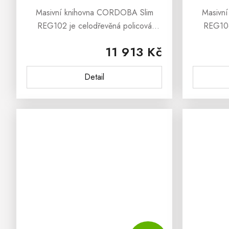
Masivní knihovna CORDOBA Slim
Masivn
REG102 je celodřevěná policová
REG106
knihovna, která poskytne bezpečný
knihovn
11 913 Kč
úkryt pro Vaše oblíbené knihy či
úkryt 
dekorační předměty.Masivní
deko
Detail
knihovna CORDOBA Slim...
knih