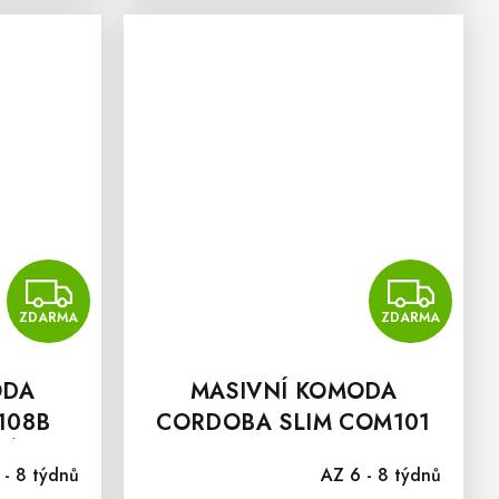
ZDARMA
Z
ZDARMA
ZDARMA
ODA
MASIVNÍ KOMODA
108B
CORDOBA SLIM COM101
RÍNA
 - 8 týdnů
AZ 6 - 8 týdnů