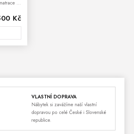
matrace ,
komfort
500 Kč
páteře, ať
VLASTNÍ DOPRAVA
Nábytek si zavážíme naší vlastní
dopravou po celé České i Slovenské
republice.