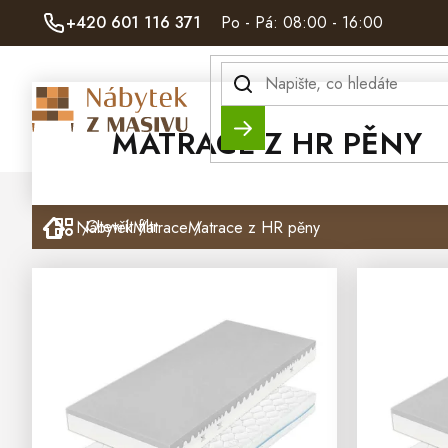
Přejít
+420 601 116 371
Po - Pá: 08:00 - 16:00
na
obsah
Hledat
MATRACE Z HR PĚNY
Domů
Otevřít filtr
Nábytek
Matrace
Matrace z HR pěny
V
Ý
P
I
S
P
R
O