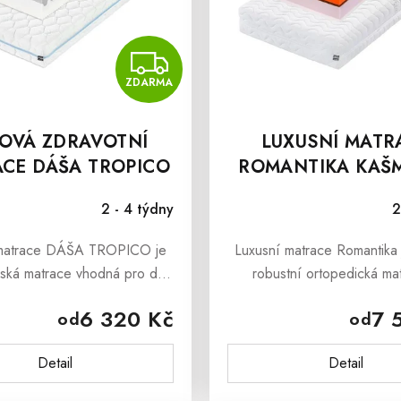
ZDARMA
ZDARMA
OVÁ ZDRAVOTNÍ
LUXUSNÍ MATR
CE DÁŠA TROPICO
ROMANTIKA KAŠM
18
2 - 4 týdny
2
matrace DÁŠA TROPICO je
Luxusní matrace Romantika 
česká matrace vhodná pro děti
robustní ortopedická ma
 která přináší pocitově měkké
pratelným potahem s kašm
6 320 Kč
7 
od
od
 a vynikající ortopedické
vlákny, vhodná pro aler
sti.Pěnová matrace DÁŠA...
Detail
Detail