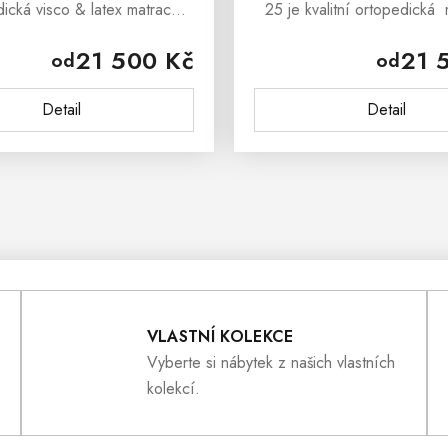
dická visco & latex matrace ,
25 je kvalitní ortopedická 
zajišťuje dokonalý komfort
která zajišťuje dokonalý 
21 500 Kč
21 
od
od
odporu a ochranu páteře, ať
spánku, podporu a ochranu 
píte v jakékoliv poloze.
už spíte...
Detail
Detail
O
V
L
VLASTNÍ KOLEKCE
Á
Vyberte si nábytek z našich vlastních
kolekcí.
D