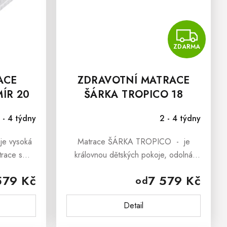
Z
ZDARMA
ACE
ZDRAVOTNÍ MATRACE
ÍR 20
ŠÁRKA TROPICO 18
 - 4 týdny
2 - 4 týdny
je vysoká
Matrace ŠÁRKA TROPICO - je
trace s
královnou dětských pokoje, odolná
írovými
dětskému hopsání. Matrace pro malé i
579 Kč
7 579 Kč
od
giky.
velké, se vzdušným latexem, pružnou
studenou pěnou a prošívaným
Detail
potahem...