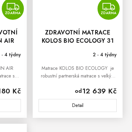
ZDARMA
Z
ZDARMA
ZDARMA
VOTNÍ
ZDRAVOTNÍ MATRACE
 AIR
KOLOS BIO ECOLOGY 31
 - 4 týdny
2 - 4 týdny
IN AIR
Matrace KOLOS BIO ECOLOGY je
atrace s
robustní partnerská matrace s velkým
ou, která
rozdílem v tuhosti stran. Dokonalý
180 Kč
12 639 Kč
od
u celému
komfort pro široké spektrum postav.
ťová a
Matrace KOLOS BIO ECOLOGY má...
Detail
.