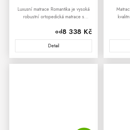
Luxusní matrace Romantika je vysoká
Matrac
robustní ortopedická matrace s
kvalit
pratelným potahem s kašmírovými
matrace ze
8 338 Kč
od
vlákny, vhodná pro alergiky.
mimoř
podepření
Detail