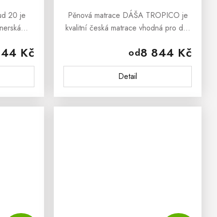
d 20 je
Pěnová matrace DÁŠA TROPICO je
tnerská
kvalitní česká matrace vhodná pro děti
dní pěny,
i dopělé, která přináší pocitově měkké
844 Kč
8 844 Kč
od
ohodlí a
ležení a vynikající ortopedické
ve všech
vlastnosti.Pěnová matrace DÁŠA...
Detail