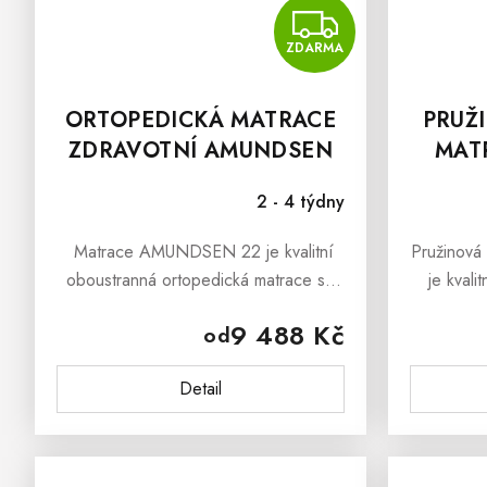
ZDAR
ZDARMA
ORTOPEDICKÁ MATRACE
PRUŽ
ZDRAVOTNÍ AMUNDSEN
MAT
22
2 - 4 týdny
Matrace AMUNDSEN 22 je kvalitní
Pružinová
oboustranná ortopedická matrace se
je kvali
zvýšenou tuhostí, která poskytne
taštičkový
9 488 Kč
od
dokonalou podporu celému tělu během
latexov
spánku.
ploše.P
Detail