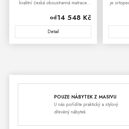
kvalitní česká oboustranná matrace
je ortope
vyrobená ze špičkových materiálů,
která 
14 548 Kč
od
které přinášejí komfortní spánek a
spánku, p
naprostou relaxaci. Příjemný...
už s
Detail
POUZE NÁBYTEK Z MASIVU
U nás pořídíte praktický a stylový
dřevěný nábytek.