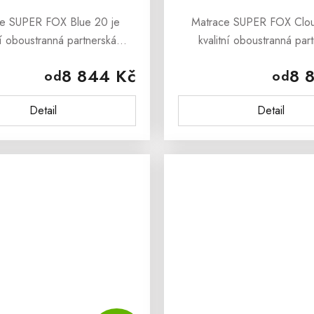
e SUPER FOX Blue 20 je
Matrace SUPER FOX Clou
ní oboustranná partnerská
kvalitní oboustranná par
 studené pěny, která přináší
matrace ze studené a hybry
8 844 Kč
8 
od
od
ádné pohodlí a perfektní
která přináší mimořádné p
 těla ve všech spánkových...
perfektní podepření těla 
Detail
Detail
spánkových...