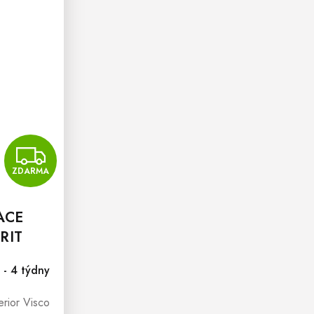
ZDARMA
ZDARMA
ACE
RIT
O 25
 - 4 týdny
rior Visco