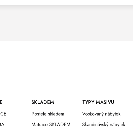
A
C
Í
P
R
V
K
E
SKLADEM
TYPY MASIVU
CE
Postele skladem
Voskovaný nábytek
Y
BA
Matrace SKLADEM
Skandinávský nábytek