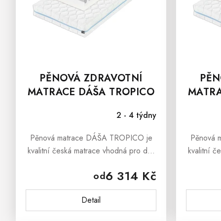
D
U
K
T
Ů
PĚNOVÁ ZDRAVOTNÍ
PĚN
MATRACE DÁŠA TROPICO
MATRA
15
2 - 4 týdny
Pěnová matrace DÁŠA TROPICO je
Pěnová 
kvalitní česká matrace vhodná pro děti
kvalitní 
i dopělé, která přináší pocitově měkké
i dopělé,
6 314 Kč
od
ležení a vynikající ortopedické
ležení
vlastnosti.Pěnová matrace DÁŠA...
vlastno
Detail