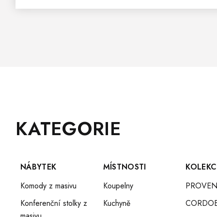
Z
Přeskočit
KATEGORIE
Á
kategorie
P
A
T
NÁBYTEK
MÍSTNOSTI
KOLEKC
Í
Komody z masivu
Koupelny
PROVEN
Konferenční stolky z
Kuchyně
CORDO
masivu