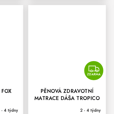
Z
ZDARMA
 FOX
PĚNOVÁ ZDRAVOTNÍ
MATRACE DÁŠA TROPICO
20
 - 4 týdny
2 - 4 týdny