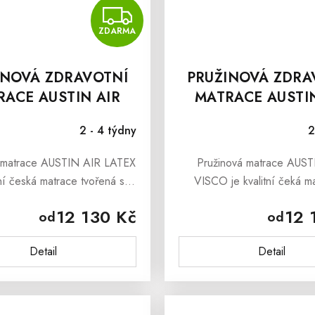
MA
ZDARMA
ZDARMA
INOVÁ ZDRAVOTNÍ
PRUŽINOVÁ ZDRA
RACE AUSTIN AIR
MATRACE AUSTIN
LATEX
VISCO
2 - 4 týdny
2
 matrace AUSTIN AIR LATEX
Pružinová matrace AUST
tní česká matrace tvořená s
VISCO je kvalitní čeká m
ch pružin, která je vyrobena z
paměťovou a studenou pěn
12 130 Kč
12 
od
od
é a studené pěna na ložné
poskytene dokonalou opor
ružinová matrace AUSTIN...
tělu během spánku.Pamě
Detail
Detail
studená pěna na..