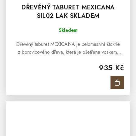
DŘEVĚNÝ TABURET MEXICANA
SIL02 LAK SKLADEM
Skladem
Dřevěný taburet MEXICANA je celomasivní štokrle
z borovicového dřeva, která je ošetřena voskem,
jehož barevnou variantu necháme na Vás.Dřevěný
935 Kč
taburet MEXICANA je praktická...