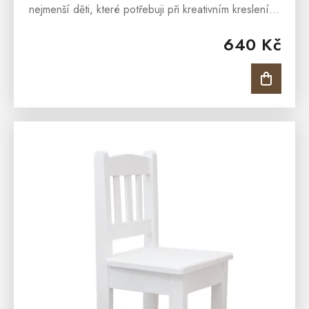
nejmenší děti, které potřebuji při kreativním kreslení či
tvoření pohodlné posezení. Dětská židlička je
640 Kč
vyrobena z masivní...