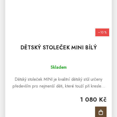
–10 %
DĚTSKÝ STOLEČEK MINI BÍLÝ
Skladem
Dětský stoleček MINI je kvalitní dětský stůl určeny
především pro nejmenší děti, které touží při kreslení
či kreativních činnostech po dostatečném prostoru,
1 080 Kč
kde by všechny tyto...