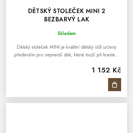
DĚTSKÝ STOLEČEK MINI 2
BEZBARVÝ LAK
Skladem
Dětský stoleček MINI je kvalitní dětský stůl určeny
především pro nejmenší děti, které touží při kreslení
či kreativních činnostech po dostatečném prostoru,
1 152 Kč
kde by všechny tyto...