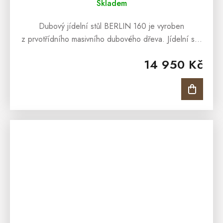
Skladem
Dubový jídelní stůl BERLIN 160 je vyroben
z prvotřídního masivního dubového dřeva. Jídelní stůl
BERLIN se hodí do všech klasických i moderních
14 950 Kč
jídelen. Více inspirace najdete v...