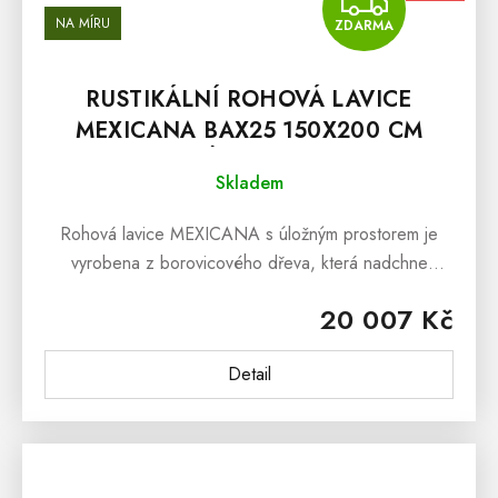
ZDA
NA MÍRU
ZDARMA
RUSTIKÁLNÍ ROHOVÁ LAVICE
MEXICANA BAX25 150X200 CM
LEVÁ SKLADEM
Skladem
Rohová lavice MEXICANA s úložným prostorem je
vyrobena z borovicového dřeva, která nadchne
Všechny, kterým je srdci blízky vesnický styl a kteří
20 007 Kč
vsází na kvalitní dřevěný...
Detail