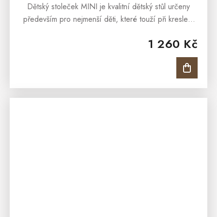
Dětský stoleček MINI je kvalitní dětský stůl určeny
především pro nejmenší děti, které touží při kreslení
či kreativních činnostech po dostatečném prostoru,
1 260 Kč
kde by všechny tyto...