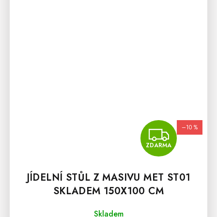
–10 %
ZDA
ZDARMA
JÍDELNÍ STŮL Z MASIVU MET ST01
SKLADEM 150X100 CM
Skladem