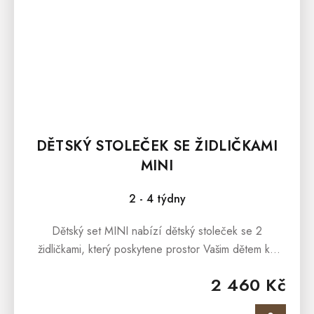
DĚTSKÝ STOLEČEK SE ŽIDLIČKAMI
MINI
2 - 4 týdny
Dětský set MINI nabízí dětský stoleček se 2
židličkami, který poskytene prostor Vašim dětem ke
hraní, kreslení či jako stylové stolování oblíbené
2 460 Kč
dětské svačinky. ...