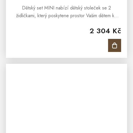
Dětský set MINI nabízí dětský stoleček se 2
židličkami, který poskytene prostor Vašim dětem ke
hraní, kreslení či jako stylové stolování oblíbené
2 304 Kč
dětské svačinky. ...