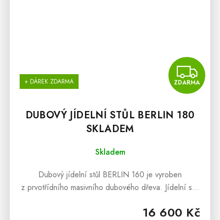
Z
+ DÁREK ZDARMA
ZDARMA
DUBOVÝ JÍDELNÍ STŮL BERLIN 180
SKLADEM
Skladem
Dubový jídelní stůl BERLIN 160 je vyroben
z prvotřídního masivního dubového dřeva. Jídelní stůl
BERLIN se hodí do všech klasických i moderních
16 600 Kč
jídelen. Více inspirace najdete v...