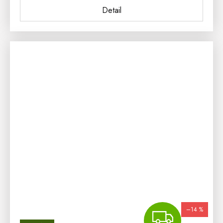
Detail
–14 %
ZDA