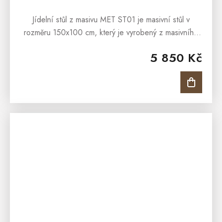
Jídelní stůl z masivu MET ST01 je masivní stůl v
rozměru 150x100 cm, který je vyrobený z masivního
borovicového dřeva. Díky svým rozměrům je stůl
5 850 Kč
velice prostorný což ocení...