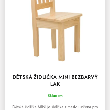
R
O
D
U
K
T
Ů
DĚTSKÁ ŽIDLIČKA MINI BEZBARVÝ
LAK
Skladem
Dětská židlička MINI je židlička z masivu určena pro