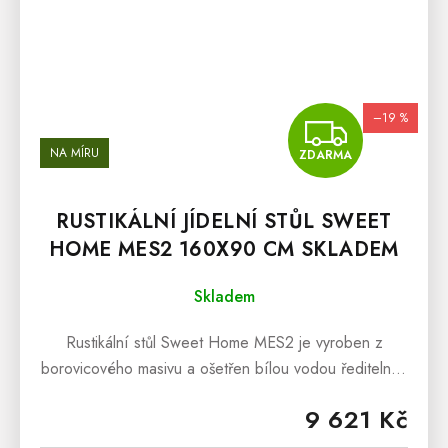
–19 %
ZDA
NA MÍRU
ZDARMA
RUSTIKÁLNÍ JÍDELNÍ STŮL SWEET
HOME MES2 160X90 CM SKLADEM
Skladem
Rustikální stůl Sweet Home MES2 je vyroben z
borovicového masivu a ošetřen bílou vodou ředitelnou
barvou. Horní hnědá deska je ošetřena lakem v
9 621 Kč
odstínu sv. hnědá medová....