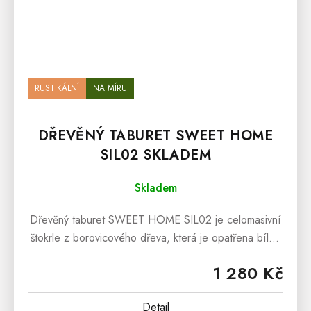
RUSTIKÁLNÍ
NA MÍRU
DŘEVĚNÝ TABURET SWEET HOME
SIL02 SKLADEM
Skladem
Dřevěný taburet SWEET HOME SIL02 je celomasivní
štokrle z borovicového dřeva, která je opatřena bílým
voskem a sedákem s hnědým lakováním. Dřevěná
1 280 Kč
štokrle SWEET HOME je...
Detail