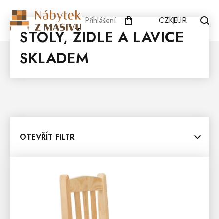
Přejít
na
Přihlášení
CZK
EUR
obsah
STOLY, ŽIDLE A LAVICE
SKLADEM
OTEVŘÍT FILTR
V
Ý
P
I
S
P