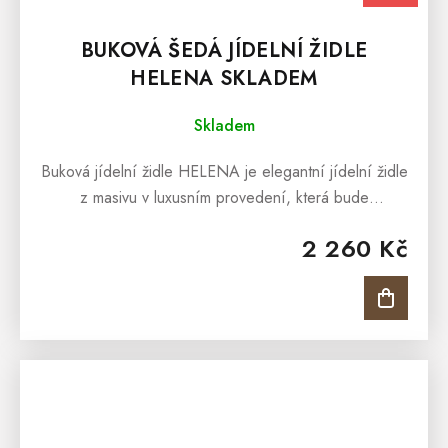
BUKOVÁ ŠEDÁ JÍDELNÍ ŽIDLE
HELENA SKLADEM
Skladem
Buková jídelní židle HELENA je elegantní jídelní židle
z masivu v luxusním provedení, která bude
designovým prvkem každé moderní jídelny či kuchyně.
2 260 Kč
Čalouněná šedá jídelní židle...