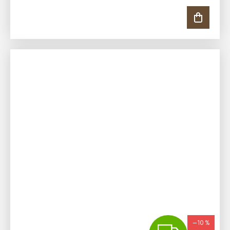
–10 %