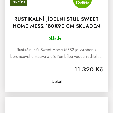
NA MÍRU
ZDARMA
RUSTIKÁLNÍ JÍDELNÍ STŮL SWEET
HOME MES2 180X90 CM SKLADEM
Skladem
Rustikální stůl Sweet Home MES2 je vyroben z
borovicového masivu a ošetřen bílou vodou ředitelnou
barvou. Horní hnědá deska je ošetřena lakem v
11 320 Kč
odstínu sv. hnědá...
Detail