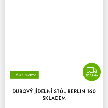
Z
+ DÁREK ZDARMA
ZDARMA
DUBOVÝ JÍDELNÍ STŮL BERLIN 160
SKLADEM