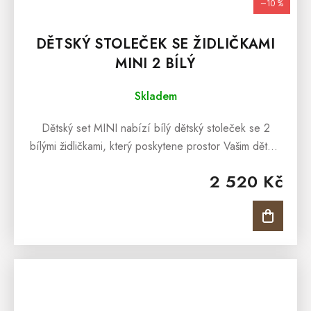
–10 %
DĚTSKÝ STOLEČEK SE ŽIDLIČKAMI
MINI 2 BÍLÝ
Skladem
Dětský set MINI nabízí bílý dětský stoleček se 2
bílými židličkami, který poskytene prostor Vašim dětem
ke hraní, kreslení či jako stylové stolování oblíbené
2 520 Kč
dětské svačinky....