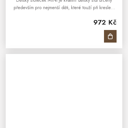
Dětský stoleček MINI je kvalitní dětský stůl určeny
především pro nejmenší děti, které touží při kreslení
či kreativních činnostech po dostatečném prostoru,
972 Kč
kde by všechny tyto...