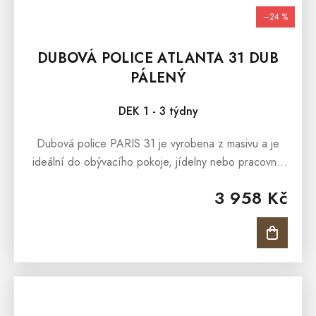
–24 %
DUBOVÁ POLICE ATLANTA 31 DUB
PÁLENÝ
DEK 1 - 3 týdny
Dubová police PARIS 31 je vyrobena z masivu a je
ideální do obývacího pokoje, jídelny nebo pracovny.
Dubovou polici nabízíme ve dvou barevných
3 958 Kč
variantách a to jako dub přírodní...