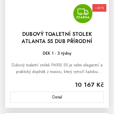
–24 %
ZDA
ZDARMA
DUBOVÝ TOALETNÍ STOLEK
ATLANTA 55 DUB PŘÍRODNÍ
DEK 1 - 3 týdny
Dubový toaletní stolek PARIS 55 je velmi elegantní a
praktický doplněk z masivu, který vytvoří každou
ložnici, ale i předsíň či dětský pokoj výjimečným. Tento
10 167 Kč
toaletní...
Detail