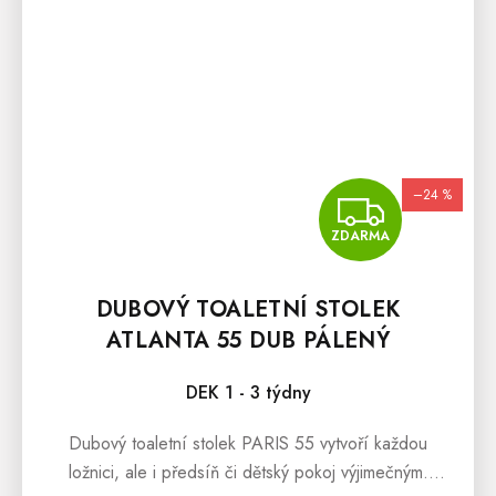
–24 %
ZDA
ZDARMA
DUBOVÝ TOALETNÍ STOLEK
ATLANTA 55 DUB PÁLENÝ
DEK 1 - 3 týdny
Dubový toaletní stolek PARIS 55 vytvoří každou
ložnici, ale i předsíň či dětský pokoj výjimečným.