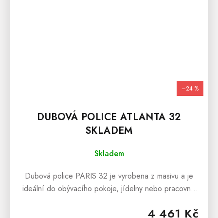
–24 %
DUBOVÁ POLICE ATLANTA 32
SKLADEM
Skladem
Dubová police PARIS 32 je vyrobena z masivu a je
ideální do obývacího pokoje, jídelny nebo pracovny.
Dubová police PARIS 32 je skladem v odstínu - dub
4 461 Kč
přírodní. Nábytek PARIS je...