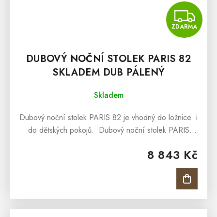
Z
ZDARMA
DUBOVÝ NOČNÍ STOLEK PARIS 82
SKLADEM DUB PÁLENÝ
Skladem
Dubový noční stolek PARIS 82 je vhodný do ložnice i
do dětských pokojů. Dubový noční stolek PARIS
82stolek nabízíme ve variantě - dub pálený. ...
8 843 Kč