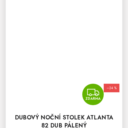
–24 %
ZDA
ZDARMA
DUBOVÝ NOČNÍ STOLEK ATLANTA
82 DUB PÁLENÝ