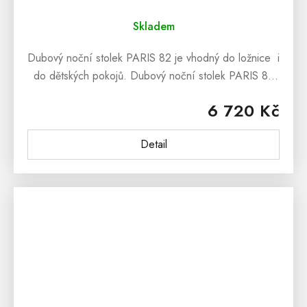
Skladem
Dubový noční stolek PARIS 82 je vhodný do ložnice i
do dětských pokojů. Dubový noční stolek PARIS 82
stolek nabízíme ve variantě - dub pálený. Nábytek
6 720 Kč
PARIS je ošetřen...
Detail