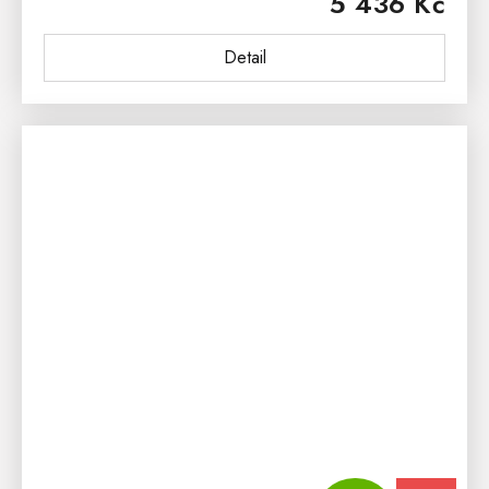
5 436 Kč
variantách a to jako dub přírodní...
Detail