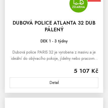
ZDA
ZDARMA
DUBOVÁ POLICE ATLANTA 32 DUB
PÁLENÝ
DEK 1 - 3 týdny
Dubová police PARIS 32 je vyrobena z masivu a je
ideální do obývacího pokoje, jídelny nebo pracovny.
Dubovou polici nabízíme ve dvou barevných
5 107 Kč
variantách a to jako dub přírodní...
Detail