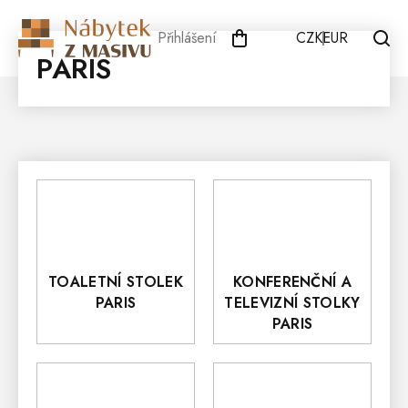
Přejít
na
Přihlášení
CZK
EUR
obsah
PARIS
TOALETNÍ STOLEK
KONFERENČNÍ A
PARIS
TELEVIZNÍ STOLKY
PARIS