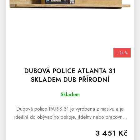
K
T
Ů
–24 %
DUBOVÁ POLICE ATLANTA 31
SKLADEM DUB PŘÍRODNÍ
Skladem
Dubová police PARIS 31 je vyrobena z masivu a je
ideální do obývacího pokoje, jídelny nebo pracovny.
Dubovou polici nabízíme ve dvou barevných
3 451 Kč
variantách a to jako dub přírodní....