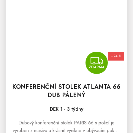
–24 %
ZDA
ZDARMA
KONFERENČNÍ STOLEK ATLANTA 66
DUB PÁLENÝ
DEK 1 - 3 týdny
Dubový konferenční stolek PARIS 66 s policí je
vyroben z masivu a krásně vynikne v obývacím pokoji,