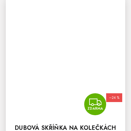
–24 %
ZDA
ZDARMA
DUBOVÁ SKŘÍŇKA NA KOLEČKÁCH