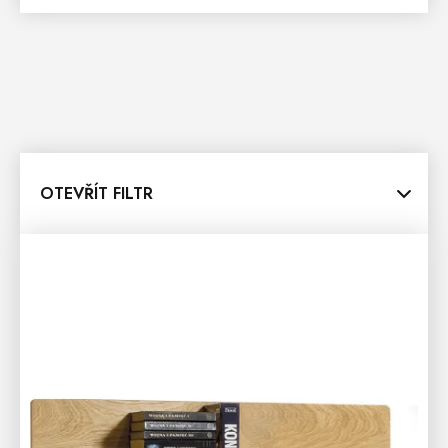
OTEVŘÍT FILTR
V
Ý
P
I
S
P
R
O
D
U