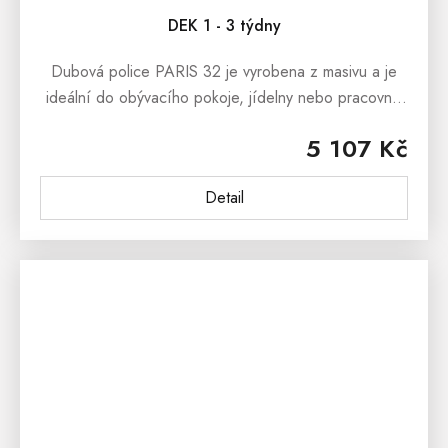
DEK 1 - 3 týdny
Dubová police PARIS 32 je vyrobena z masivu a je
ideální do obývacího pokoje, jídelny nebo pracovny.
Dubovou polici nabízíme ve dvou barevných
5 107 Kč
variantách a to jako dub přírodní...
Detail