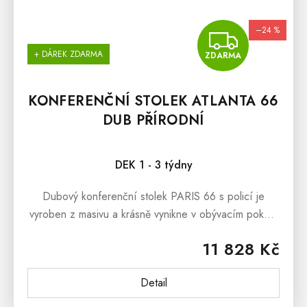
–24 %
ZDA
+ DÁREK ZDARMA
ZDARMA
KONFERENČNÍ STOLEK ATLANTA 66
DUB PŘÍRODNÍ
Průměrné hodnocení produktu je 5,0 z 5 hvězdiček.
DEK 1 - 3 týdny
Dubový konferenční stolek PARIS 66 s policí je
vyroben z masivu a krásně vynikne v obývacím pokoji,
nebo pracovně. Dubový konferenční stolek nabízíme
11 828 Kč
ve variantě dub přírodní...
Detail