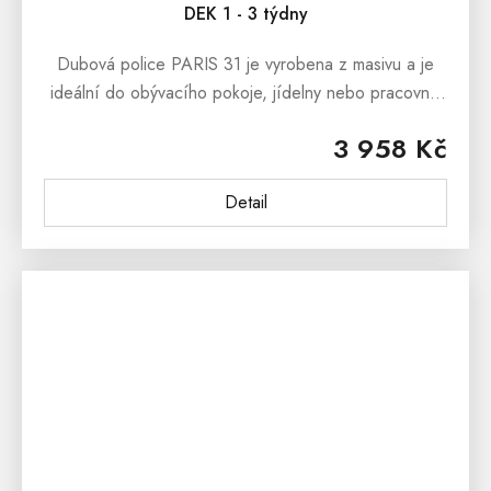
DEK 1 - 3 týdny
Dubová police PARIS 31 je vyrobena z masivu a je
ideální do obývacího pokoje, jídelny nebo pracovny.
Dubovou polici nabízíme ve dvou barevných
3 958 Kč
variantách a to jako dub přírodní...
Detail