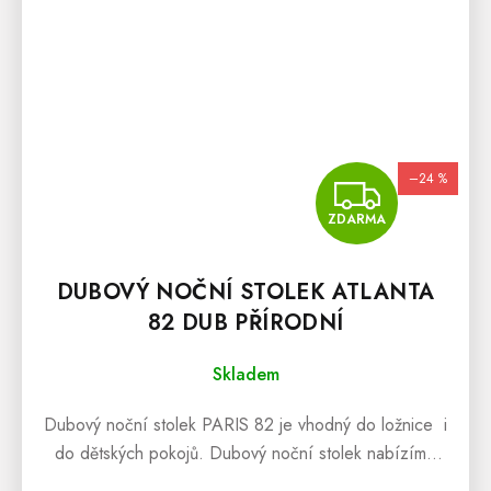
–24 %
ZDA
ZDARMA
DUBOVÝ NOČNÍ STOLEK ATLANTA
82 DUB PŘÍRODNÍ
Skladem
Dubový noční stolek PARIS 82 je vhodný do ložnice i
do dětských pokojů. Dubový noční stolek nabízíme
ve dvou barevných variantách a to jako dub přírodní