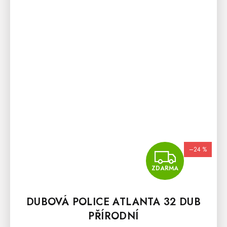
–24 %
ZDA
ZDARMA
DUBOVÁ POLICE ATLANTA 32 DUB
PŘÍRODNÍ