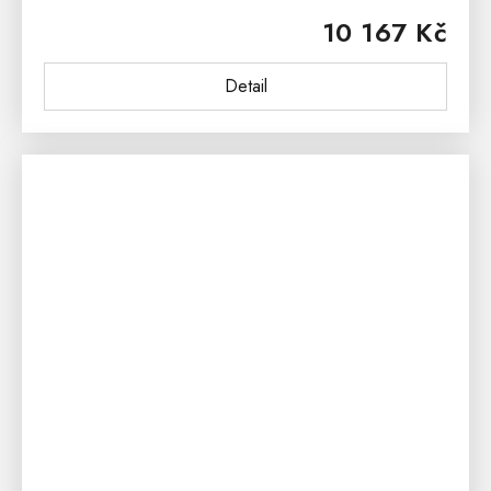
Toaletní stolek je vyroben z vysoce kvalitního
10 167 Kč
dubového dřeva a je ošetřen...
Detail