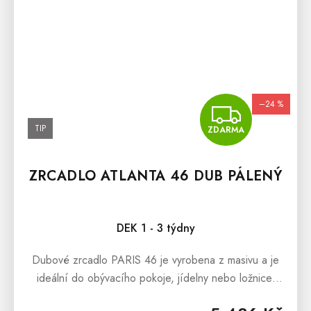
–24 %
ZDA
TIP
ZDARMA
ZRCADLO ATLANTA 46 DUB PÁLENÝ
DEK 1 - 3 týdny
Dubové zrcadlo PARIS 46 je vyrobena z masivu a je
ideální do obývacího pokoje, jídelny nebo ložnice.
Dubové zrcadlo nabízíme ve dvou barevných