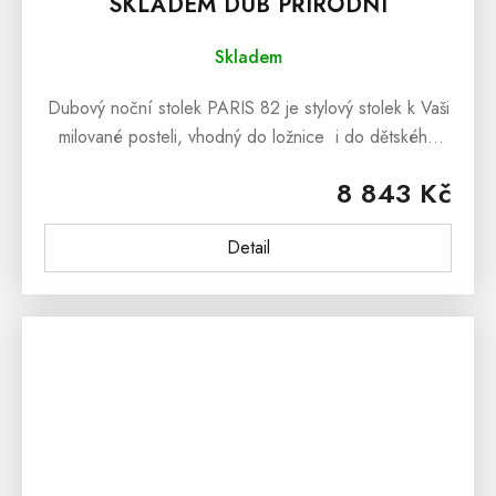
SKLADEM DUB PŘÍRODNÍ
Skladem
Dubový noční stolek PARIS 82 je stylový stolek k Vaši
milované posteli, vhodný do ložnice i do dětského
pokoje. Dubový noční stolek PARIS 82 nabízíme
8 843 Kč
v...
Detail