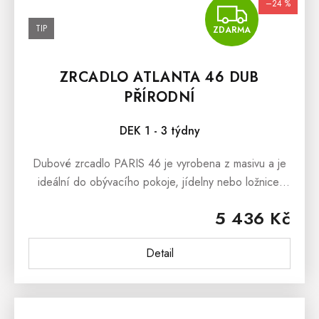
–24 %
ZDA
TIP
ZDARMA
ZRCADLO ATLANTA 46 DUB
PŘÍRODNÍ
DEK 1 - 3 týdny
Dubové zrcadlo PARIS 46 je vyrobena z masivu a je
ideální do obývacího pokoje, jídelny nebo ložnice.
Dubové zrcadlo nabízíme ve dvou barevných
5 436 Kč
variantách a to jako dub přírodní...
Detail