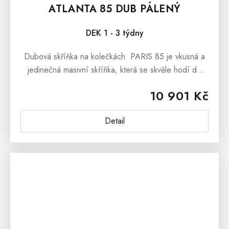
ATLANTA 85 DUB PÁLENÝ
DEK 1 - 3 týdny
Dubová skříňka na kolečkách PARIS 85 je vkusná a
jedinečná masivní skříňka, která se skvěle hodí do
pracovny, anebo jako noční stolek do ložnice anebo
10 901 Kč
dětského pokoje....
Detail