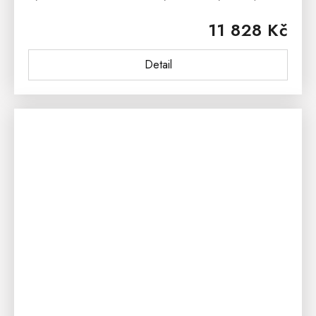
nebo pracovně. Dubový konferenční stolek nabízíme
11 828 Kč
ve dvou barevných...
Detail