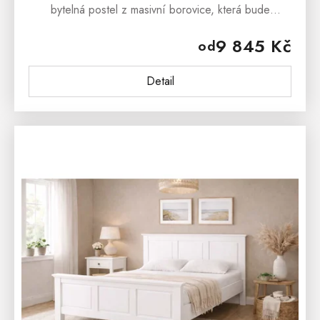
bytelná postel z masivní borovice, která bude
nádherným exemplářem Vaší rustikální ložnice.
9 845 Kč
od
Rustikální postel ...
Detail