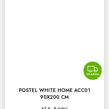
Z
ZDARMA
POSTEL WHITE HOME ACC01
90X200 CM
AZ 6 - 8 týdnů