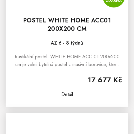
ZDARMA
POSTEL WHITE HOME ACC01
200X200 CM
AZ 6 - 8 týdnů
Rustikální postel WHITE HOME ACC 01 200x200
cm je velmi bytelná postel z masivní borovice, která
bude nádherným exemplářem Vaší rustikální ložnice,
17 677 Kč
dětského i studentského...
Detail