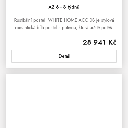
AZ 6 - 8 týdnů
Rustikální postel WHITE HOME ACC 08 je stylová
romantická bílá postel s patinou, která určitě potěší
všechny nadšence pro selský nábytek, či nábytek v
28 941 Kč
romantickém duchu...
Detail