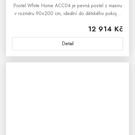
Postel White Home ACC04 je pevná postel z masivu
v rozměru 90×200 cm, ideální do dětského pokoje,
pokoje pro hosty i menší ložnice. Je vyrobená z
12 914 Kč
borovicového masivu, který je...
Detail