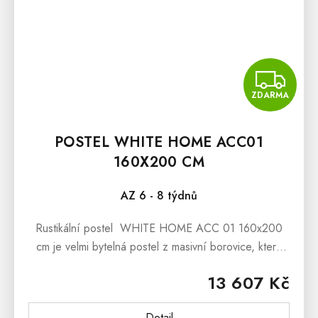
Z
ZDARMA
POSTEL WHITE HOME ACC01
160X200 CM
AZ 6 - 8 týdnů
Rustikální postel WHITE HOME ACC 01 160x200
cm je velmi bytelná postel z masivní borovice, která
bude nádherným exemplářem Vaší rustikální ložnice,
13 607 Kč
dětského i studentského...
Detail