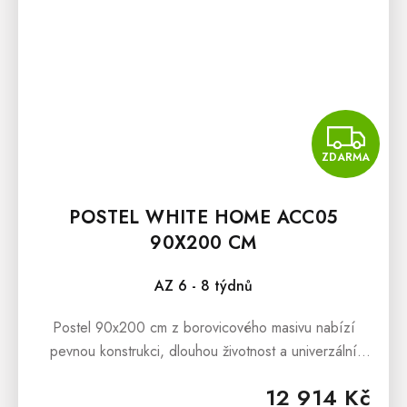
Z
ZDARMA
POSTEL WHITE HOME ACC05
90X200 CM
AZ 6 - 8 týdnů
Postel 90x200 cm z borovicového masivu nabízí
pevnou konstrukci, dlouhou životnost a univerzální
design vhodný do každé ložnice. Součástí balení je
12 914 Kč
rošt zdarma. Matrace není...