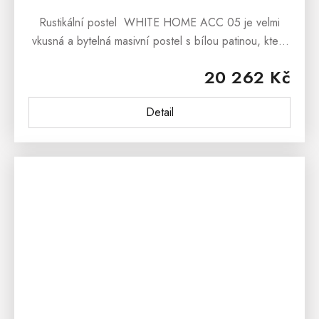
Rustikální postel WHITE HOME ACC 05 je velmi
vkusná a bytelná masivní postel s bílou patinou, která
potěší nejen všechny milovníky nábytku ve stylu
20 262 Kč
francouzského...
Detail