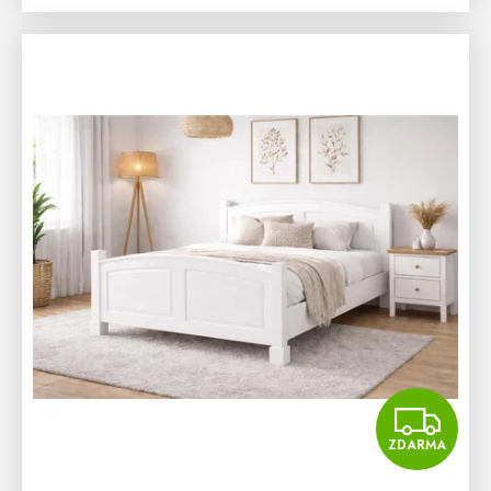
Z
ZDARMA