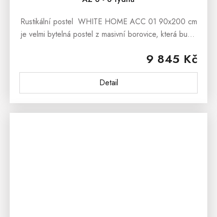
Rustikální postel WHITE HOME ACC 01 90x200 cm
je velmi bytelná postel z masivní borovice, která bude
nádherným exemplářem Vaší rustikální ložnice,
9 845 Kč
dětského i studentského...
Detail