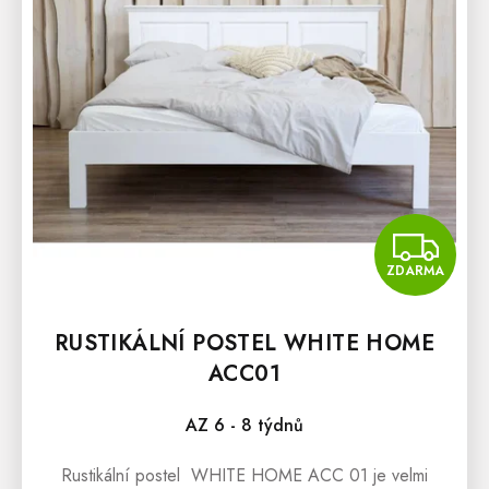
R
O
D
U
K
T
Ů
Z
ZDARMA
RUSTIKÁLNÍ POSTEL WHITE HOME
ACC01
AZ 6 - 8 týdnů
Rustikální postel WHITE HOME ACC 01 je velmi