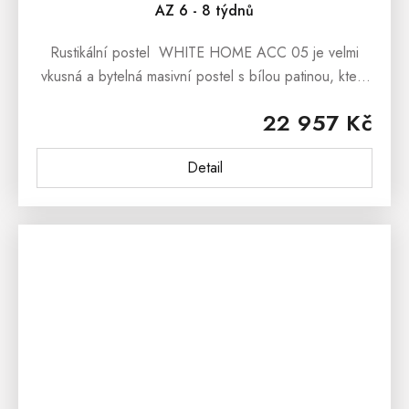
AZ 6 - 8 týdnů
Rustikální postel WHITE HOME ACC 05 je velmi
vkusná a bytelná masivní postel s bílou patinou, která
potěší nejen všechny milovníky nábytku ve stylu
22 957 Kč
francouzského...
Detail