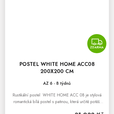
Z
ZDARMA
POSTEL WHITE HOME ACC08
200X200 CM
AZ 6 - 8 týdnů
Rustikální postel WHITE HOME ACC 08 je stylová
romantická bílá postel s patinou, která určitě potěší
všechny nadšence pro selský nábytek, či nábytek v