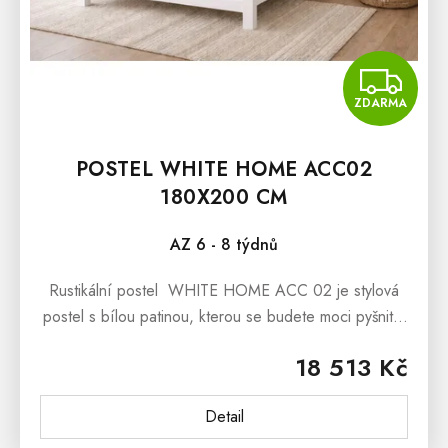
Z
ZDARMA
POSTEL WHITE HOME ACC02
180X200 CM
AZ 6 - 8 týdnů
Rustikální postel WHITE HOME ACC 02 je stylová
postel s bílou patinou, kterou se budete moci pyšnit v
nejen interiérech ve stylu Provence.Rustikální postel
18 513 Kč
WHITE HOME ACC 02...
Detail