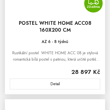
Z
ZDARMA
POSTEL WHITE HOME ACC08
160X200 CM
AZ 6 - 8 týdnů
Rustikální postel WHITE HOME ACC 08 je stylová
romantická bílá postel s patinou, která určitě potěší
všechny nadšence pro selský nábytek, či nábytek v
28 897 Kč
romantickém duchu...
Detail