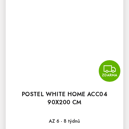
Z
ZDARMA
POSTEL WHITE HOME ACC04
90X200 CM
Průměrné hodnocení produktu je 5,0 z 5 hvězdiček.
AZ 6 - 8 týdnů