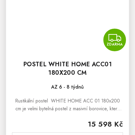
Z
ZDARMA
POSTEL WHITE HOME ACC01
180X200 CM
AZ 6 - 8 týdnů
Rustikální postel WHITE HOME ACC 01 180x200
cm je velmi bytelná postel z masivní borovice, která
bude nádherným exemplářem Vaší rustikální ložnice,
15 598 Kč
dětského i studentského...