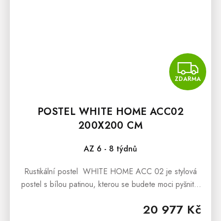
Z
ZDARMA
POSTEL WHITE HOME ACC02
200X200 CM
AZ 6 - 8 týdnů
Rustikální postel WHITE HOME ACC 02 je stylová
postel s bílou patinou, kterou se budete moci pyšnit v
nejen interiérech ve stylu Provence.Rustikální postel
20 977 Kč
WHITE HOME ACC 02...