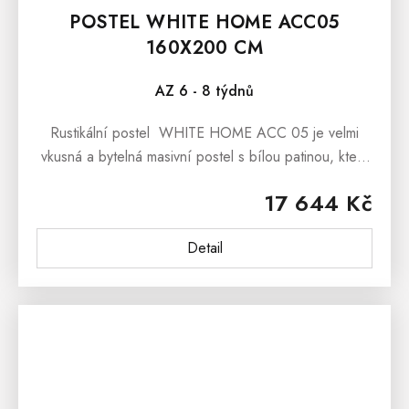
POSTEL WHITE HOME ACC05
160X200 CM
AZ 6 - 8 týdnů
Rustikální postel WHITE HOME ACC 05 je velmi
vkusná a bytelná masivní postel s bílou patinou, která
potěší nejen všechny milovníky nábytku ve stylu
17 644 Kč
francouzského...
Detail