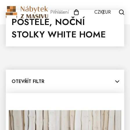
Přejít
na
Přihlášení
CZK
EUR
obsah
POSTELE, NOČNÍ
STOLKY WHITE HOME
OTEVŘÍT FILTR
V
Ý
P
I
S
P