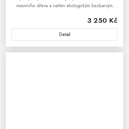
masivního dřeva a natřen ekologickým bezbarvým
lakem. Tato hluboká a objemná zásuvka se skvěle se
3 250 Kč
hodí k ukládání...
Detail