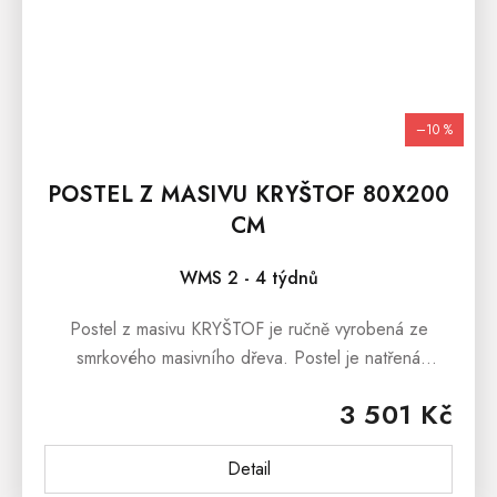
–10 %
POSTEL Z MASIVU KRYŠTOF 80X200
CM
WMS 2 - 4 týdnů
Postel z masivu KRYŠTOF je ručně vyrobená ze
smrkového masivního dřeva. Postel je natřená
ekologickým lakem, který je ředěný vodou. Postel z
3 501 Kč
masivu KRYŠTOF je ošetřena...
Detail