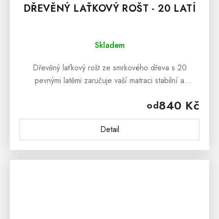
DŘEVĚNÝ LAŤKOVÝ ROŠT - 20 LATÍ
Skladem
Dřevěný laťkový rošt ze smrkového dřeva s 20
pevnými latěmi zaručuje vaší matraci stabilní a
spolehlivou podporu. Smrkové dřevo je vysoce
840 Kč
od
ceněné pro svou lehkost a výjimečnou...
Detail