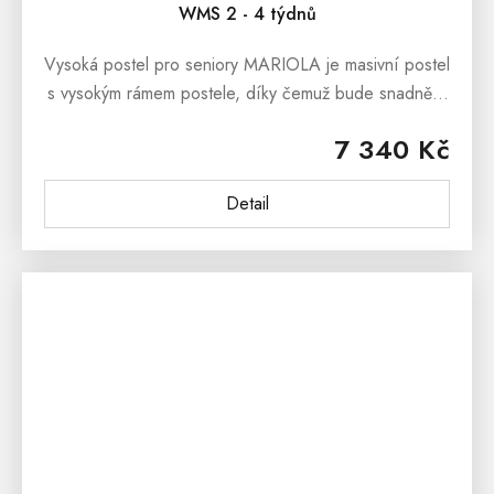
WMS 2 - 4 týdnů
Vysoká postel pro seniory MARIOLA je masivní postel
s vysokým rámem postele, díky čemuž bude snadnější
ulehání a vstávání z postele. Postel z masivu
7 340 Kč
MARIOLA je ručně...
Detail