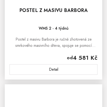
POSTEL Z MASIVU BARBORA
WMS 2 - 4 týdnů
Postel z masivu Barbora je ručně zhotovená ze
smrkového masivního dřeva, spojuje se pomocí
kvalitních mosazných šroubů a dřevěných kolíků.
4 581 Kč
od
Postel Barbora je ošetřena bezbarvým...
Detail