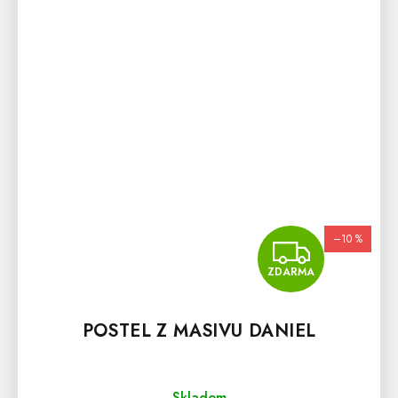
–10 %
ZDA
ZDARMA
POSTEL Z MASIVU DANIEL
Skladem