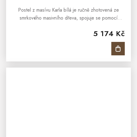
Postel z masívu Karla bílá je ručně zhotovená ze
smrkového masivního dřeva, spojuje se pomocí
kvalitních mosazných šroubů a dřevěných kolíků.
5 174 Kč
Postel Karla 90x200 je natřená...