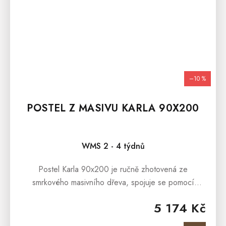
–10 %
POSTEL Z MASIVU KARLA 90X200
WMS 2 - 4 týdnů
Postel Karla 90x200 je ručně zhotovená ze
smrkového masivního dřeva, spojuje se pomocí
kvalitních mosazných šroubů a dřevěných kolíků.
5 174 Kč
Postel Karla 90x200 je ošetřena lakem,...