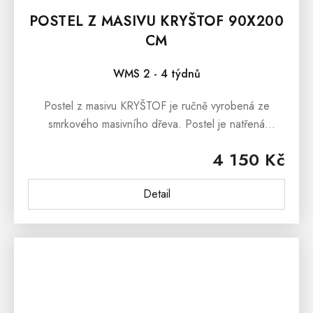
POSTEL Z MASIVU KRYŠTOF 90X200
CM
WMS 2 - 4 týdnů
Postel z masivu KRYŠTOF je ručně vyrobená ze
smrkového masivního dřeva. Postel je natřená
ekologickým lakem, který je ředěný vodou. Postel z
4 150 Kč
masivu KRYŠTOF je ošetřena...
Detail