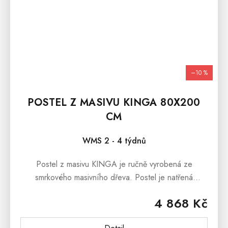
–10 %
POSTEL Z MASIVU KINGA 80X200
CM
WMS 2 - 4 týdnů
Postel z masivu KINGA je ručně vyrobená ze
smrkového masivního dřeva. Postel je natřená
ekologickým lakem, který je ředěný vodou. Postel z
4 868 Kč
masivu KINGA je...