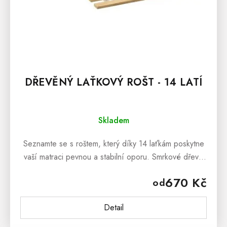
DŘEVĚNÝ LAŤKOVÝ ROŠT - 14 LATÍ
Skladem
Seznamte se s roštem, který díky 14 laťkám poskytne
vaší matraci pevnou a stabilní oporu. Smrkové dřevo
je tak lehké a odolné, že by ho ocenil i každý
670 Kč
od
milovník...
Detail