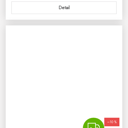
Detail
–10 %
ZDA