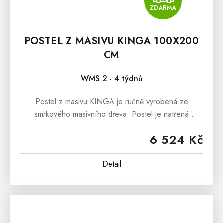
ZDARMA
POSTEL Z MASIVU KINGA 100X200
CM
WMS 2 - 4 týdnů
Postel z masivu KINGA je ručně vyrobená ze
smrkového masivního dřeva. Postel je natřená
ekologickým lakem, který je ředěný vodou. Postel z
6 524 Kč
masivu KINGA je...
Detail