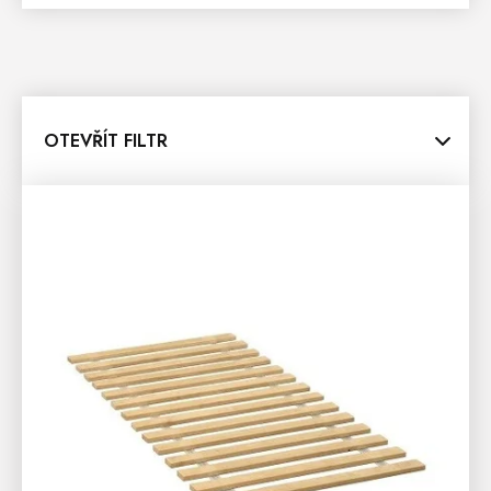
OTEVŘÍT FILTR
V
Ý
P
I
S
P
R
O
D
U
K
T
Ů