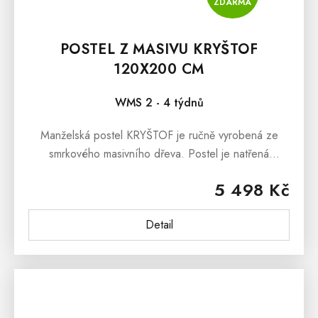
ZDARMA
POSTEL Z MASIVU KRYŠTOF
120X200 CM
WMS 2 - 4 týdnů
Manželská postel KRYŠTOF je ručně vyrobená ze
smrkového masivního dřeva. Postel je natřená
ekologickým lakem, který je ředěný vodou. Manželská
5 498 Kč
postel KRYŠTOF je...
Detail