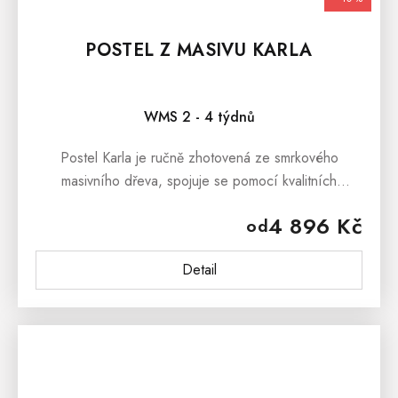
POSTEL Z MASIVU KARLA
WMS 2 - 4 týdnů
Postel Karla je ručně zhotovená ze smrkového
masivního dřeva, spojuje se pomocí kvalitních
mosazných šroubů a dřevěných kolíků. Postel Karla je
4 896 Kč
od
nalakována lakem, díky kterému si...
Detail