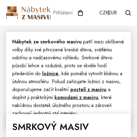
Přejít
na
Přihlášení
CZK
EUR
obsah
Nábytek ze smrkového masivu
patří mezi oblíbené
volby díky své přirozené kresbě dřeva, světlému
odstínu a nadčasovému vzhledu. Smrkové dřevo
působí lehce a vzdušně, proto se skvěle hodí
především do
ložnice
, kde pomáhá vytvořit klidnou a
útulnou atmosféru. Pokud zařizujete ložnici z masivu,
doporučujeme začít kvalitní
postelí z masivu
a
doplnit ji praktickými
komodami z masivu
, které
nabídnou dostatek úložného prostoru a zároveň
zachovají jednotný styl interiéru.
SMRKOVÝ MASIV