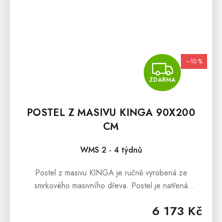
–10 %
ZDA
ZDARMA
POSTEL Z MASIVU KINGA 90X200
CM
WMS 2 - 4 týdnů
Postel z masivu KINGA je ručně vyrobená ze
smrkového masivního dřeva. Postel je natřená
ekologickým lakem, který je ředěný vodou. Postel z
6 173 Kč
masivu KINGA je...