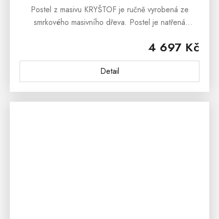
Postel z masivu KRYŠTOF je ručně vyrobená ze
smrkového masivního dřeva. Postel je natřená
ekologickým lakem, který je ředěný vodou. Postel z
4 697 Kč
masivu KRYŠTOF je ošetřena...
Detail