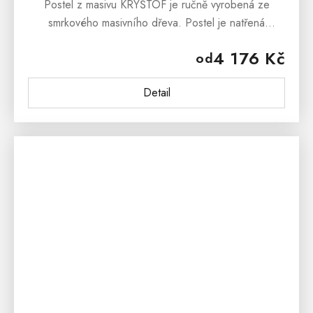
Postel z masivu KRYŠTOF je ručně vyrobená ze
smrkového masivního dřeva. Postel je natřená
ekologickým lakem, který je ředěný vodou. Postel z
4 176 Kč
od
masivu KRYŠTOF je ošetřena...
Detail