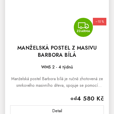
–10 %
ZDA
ZDARMA
MANŽELSKÁ POSTEL Z MASIVU
BARBORA BÍLÁ
WMS 2 - 4 týdnů
Manželská postel Barbora bílá je ručně zhotovená ze
smrkového masivního dřeva, spojuje se pomocí
kvalitních mosazných šroubů a dřevěných kolíků.
4 580 Kč
od
Manželská postel Barbora je...
Detail