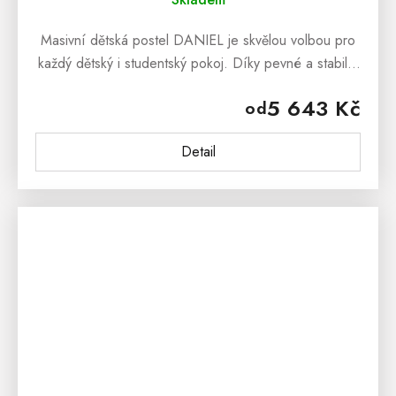
Masivní dětská postel DANIEL je skvělou volbou pro
každý dětský i studentský pokoj. Díky pevné a stabilní
konstrukci budete mít jistotu, že bude sloužit mnoho
5 643 Kč
od
let. Postel z...
Detail