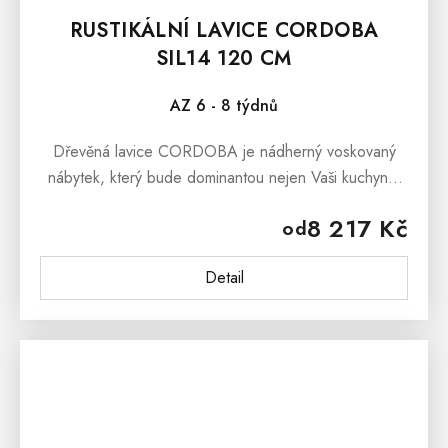
RUSTIKÁLNÍ LAVICE CORDOBA
SIL14 120 CM
AZ 6 - 8 týdnů
Dřevěná lavice CORDOBA je nádherný voskovaný
nábytek, který bude dominantou nejen Vaši kuchyně,
jídelny a předsíně, ale stejně tak může stát
8 217 Kč
od
v prostorách terasy či pergoly....
Detail