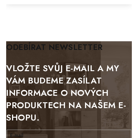
FELIX
MAZE Elite
KLASIK
BIANCA
ODEBÍRAT NEWSLETTER
BLACK VELVET
METAL
VLOŽTE SVŮJ E-MAIL A MY
BELLUNO grafite
VÁM BUDEME ZASÍLAT
WESTERN
INFORMACE O NOVÝCH
BERLIN
PRODUKTECH NA NAŠEM E-
KOLMAR
SHOPU.
TOSKANIA
LOUISIANA
E-mail