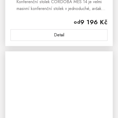
Konferenční stolek CORDOBA MES 14 je velmi
masivní konferenční stolek v jednoduché, avšak
efektní podobě, který přinese Vaším interiérům teplé
9 196 Kč
od
tony a originální design....
Detail