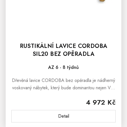
RUSTIKÁLNÍ LAVICE CORDOBA
SIL20 BEZ OPĚRADLA
AZ 6 - 8 týdnů
Dřevěná lavice CORDOBA bez opěradla je nádherný
voskovaný nábytek, který bude dominantou nejen Vaši
kuchyně, jídelny a předsíně, ale stejně tak může stát
4 972 Kč
v prostorách terasy či...
Detail