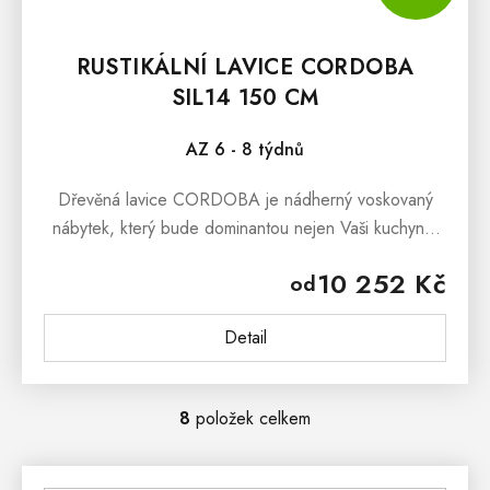
RUSTIKÁLNÍ LAVICE CORDOBA
SIL14 150 CM
AZ 6 - 8 týdnů
Dřevěná lavice CORDOBA je nádherný voskovaný
nábytek, který bude dominantou nejen Vaši kuchyně,
jídelny a předsíně, ale stejně tak může stát
10 252 Kč
od
v prostorách terasy či pergoly....
Detail
8
položek celkem
O
V