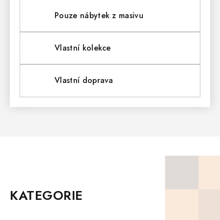
L
Pouze nábytek z masivu
Á
D
Vlastní kolekce
A
Vlastní doprava
C
Í
P
R
V
Z
K
Á
P
KATEGORIE
Y
A
T
V