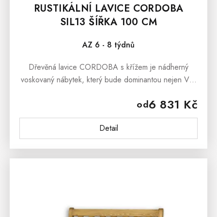
RUSTIKÁLNÍ LAVICE CORDOBA
SIL13 ŠÍŘKA 100 CM
AZ 6 - 8 týdnů
Dřevěná lavice CORDOBA s křížem je nádherný
voskovaný nábytek, který bude dominantou nejen Vaši
kuchyně, jídelny a předsíně, ale stejně tak může stát
6 831 Kč
od
v prostorách terasy či...
Detail