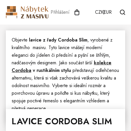
Přejít
na
Přihlášení
CZK
EUR
obsah
Objevte
lavice z řady Cordoba Slim
, vyrobené z
kvalitního masivu. Tyto lavice vnášejí moderní
eleganci do jídelen či předsíní a pyšní se štíhlým,
nadčasovým designem. Jako součást širší
kolekce
Cordoba
v rustikálním stylu
představují odlehčenou
alternativu, která si však zachovává veškerou kvalitu a
odolnost masivního. Vyberte si ideální rozměr a
povrchovou úpravu a pořiďte si kus nábytku, který
spojuje poctivé řemeslo s elegantním vzhledem a
přetrvá generace.
LAVICE CORDOBA SLIM