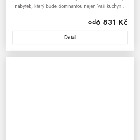
nábytek, který bude dominantou nejen Vaši kuchyně,
jídelny a předsíně, ale stejně tak může stát
6 831 Kč
od
v prostorách terasy či pergoly....
Detail