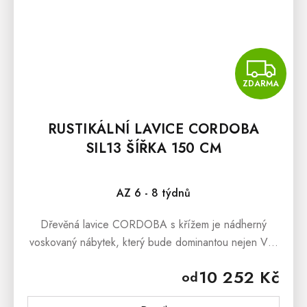
Z
ZDARMA
RUSTIKÁLNÍ LAVICE CORDOBA
SIL13 ŠÍŘKA 150 CM
Průměrné hodnocení produktu je 5,0 z 5 hvězdiček.
AZ 6 - 8 týdnů
Dřevěná lavice CORDOBA s křížem je nádherný
voskovaný nábytek, který bude dominantou nejen Vaši
kuchyně, jídelny a předsíně, ale stejně tak může stát
10 252 Kč
od
v prostorách terasy či...