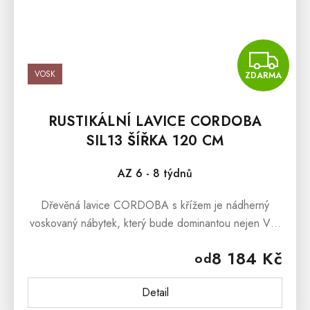
Z
VOSK
ZDARMA
RUSTIKÁLNÍ LAVICE CORDOBA
SIL13 ŠÍŘKA 120 CM
AZ 6 - 8 týdnů
Dřevěná lavice CORDOBA s křížem je nádherný
voskovaný nábytek, který bude dominantou nejen Vaši
kuchyně, jídelny a předsíně, ale stejně tak může stát
8 184 Kč
od
v prostorách terasy či...
Detail