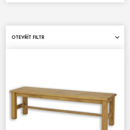
OTEVŘÍT FILTR
V
Ý
P
I
S
P
R
O
D
U
K
T
Ů