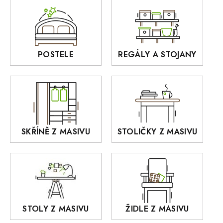
AUSTIN
Sedací soupravy
BORA
Interiérové osvětlení
BELLUNO Elegante
Rošty z masivu
POSTELE
REGÁLY A STOJANY
GIALO
Akce
DEJA
OLD STYLE
KANSAS
RETRO
SKŘÍNĚ Z MASIVU
STOLIČKY Z MASIVU
MONET
Praděd
OSLO
AROZZE
STOLY Z MASIVU
ŽIDLE Z MASIVU
MODERN loft