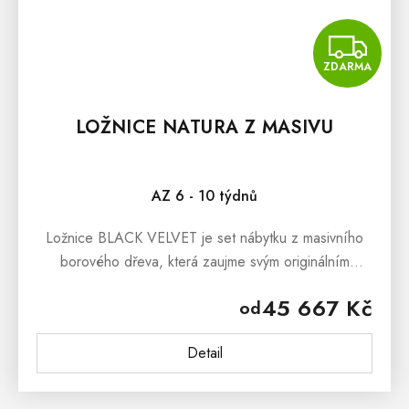
Z
ZDARMA
LOŽNICE NATURA Z MASIVU
AZ 6 - 10 týdnů
Ložnice BLACK VELVET je set nábytku z masivního
borového dřeva, která zaujme svým originálním
designem inspirovaným venkovem. Sestava se skládá
45 667 Kč
od
z postele BLACK VELVET 90x200cm,...
Detail