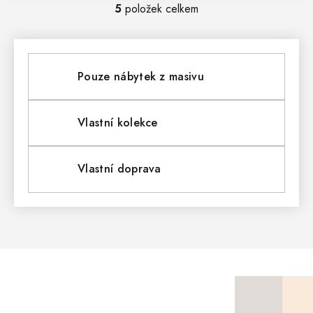
5
položek celkem
O
V
L
Pouze nábytek z masivu
Á
D
Vlastní kolekce
A
Vlastní doprava
C
Í
P
R
V
Z
Á