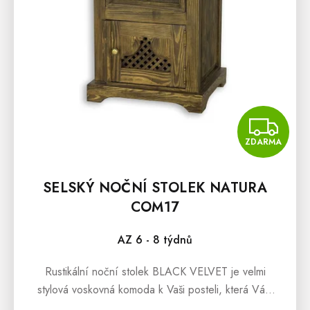
D
U
K
T
Ů
Z
ZDARMA
SELSKÝ NOČNÍ STOLEK NATURA
COM17
AZ 6 - 8 týdnů
Rustikální noční stolek BLACK VELVET je velmi
stylová voskovná komoda k Vaši posteli, která Vám
poskytne úschovu všem potřebným věcem, které