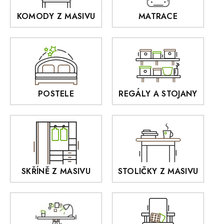
Ardano
KOMODY Z MASIVU
MATRACE
Police z masivu
DOMINO
Zrcadla
AUSTIN
Sedací soupravy
BORA
Interiérové osvětlení
BELLUNO Elegante
Rošty z masivu
POSTELE
REGÁLY A STOJANY
GIALO
Akce
DEJA
OLD STYLE
KANSAS
RETRO
SKŘÍNĚ Z MASIVU
STOLIČKY Z MASIVU
MONET
Praděd
OSLO