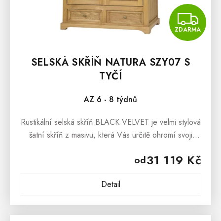
Z
ZDARMA
SELSKÁ SKŘÍŇ NATURA SZY07 S
TYČÍ
AZ 6 - 8 týdnů
Rustikální selská skříň BLACK VELVET je velmi stylová
šatní skříň z masivu, která Vás určitě ohromí svoji
netradiční podobou a kvalitním provedením.
31 119 Kč
od
Rustikální selská skříň...
Detail