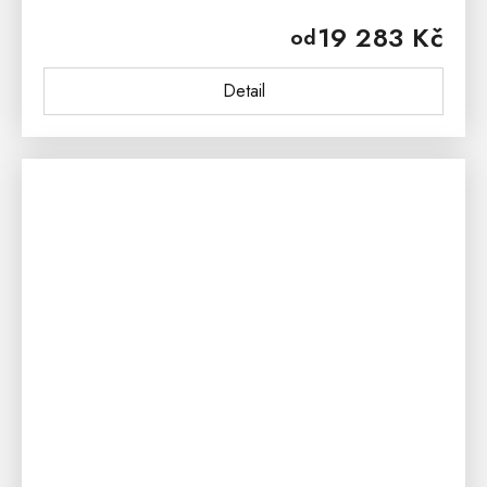
originálním designem přenese do poklidného
19 283 Kč
od
venkovského prostředí a vzpomínek...
Detail