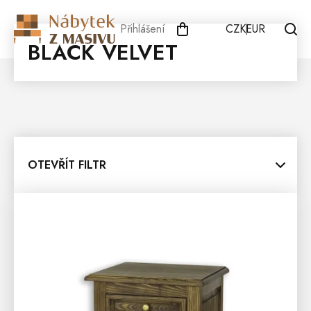
Přejít
na
Přihlášení
CZK
EUR
obsah
BLACK VELVET
OTEVŘÍT FILTR
V
Ý
P
I
S
P
R
O