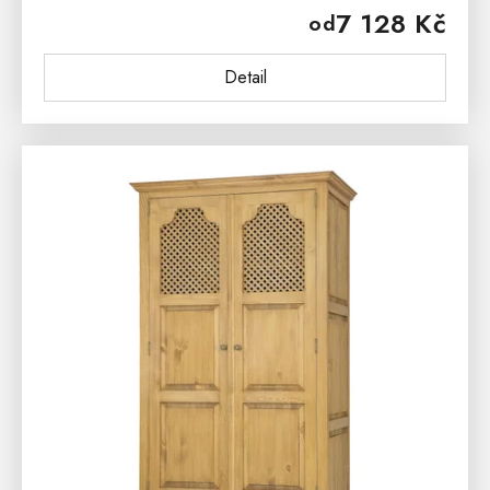
7 128 Kč
od
chcete mít po ruce. Vrchní deska...
Detail