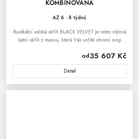
KOMBINOVANÁ
AZ 6 - 8 týdnů
Rustikální selská skříň BLACK VELVET je velmi stylová
šatní skříň z masivu, která Vás určitě ohromí svoji
netradiční podobou a kvalitním provedením.
35 607 Kč
od
Rustikální selská skříň...
Detail