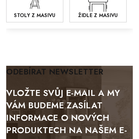
AROZZE
STOLY Z MASIVU
ŽIDLE Z MASIVU
MODERN loft
FELIX
MAZE Elite
KLASIK
BIANCA
ODEBÍRAT NEWSLETTER
BLACK VELVET
METAL
VLOŽTE SVŮJ E-MAIL A MY
BELLUNO grafite
VÁM BUDEME ZASÍLAT
WESTERN
INFORMACE O NOVÝCH
BERLIN
PRODUKTECH NA NAŠEM E-
KOLMAR