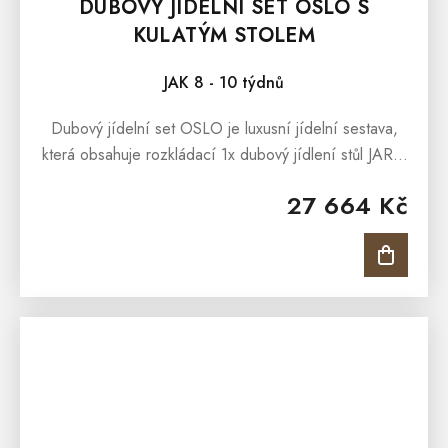
DUBOVÝ JÍDELNÍ SET OSLO S
KULATÝM STOLEM
JAK 8 - 10 týdnů
Dubový jídelní set OSLO je luxusní jídelní sestava,
která obsahuje rozkládací 1x dubový jídlení stůl JARO
a 4x buková židle OSLO. Dubový jídelní set OSLO
27 664 Kč
má nádhernou...