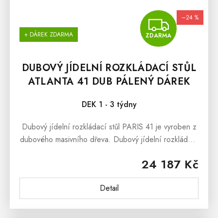
–24 %
ZDA
+ DÁREK ZDARMA
ZDARMA
DUBOVÝ JÍDELNÍ ROZKLÁDACÍ STŮL
ATLANTA 41 DUB PÁLENÝ DÁREK
ZDARMA
DEK 1 - 3 týdny
Dubový jídelní rozkládací stůl PARIS 41 je vyroben z
dubového masivního dřeva. Dubový jídelní rozkládací
stůl PARIS 41 nabízíme ve dvou barevných variantách
24 187 Kč
a to jako dub...
Detail