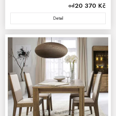
20 370 Kč
od
se výborně hodí jako...
Detail