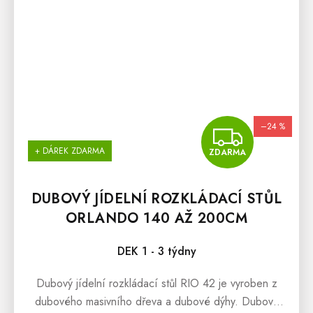
–24 %
ZDA
+ DÁREK ZDARMA
ZDARMA
DUBOVÝ JÍDELNÍ ROZKLÁDACÍ STŮL
ORLANDO 140 AŽ 200CM
DEK 1 - 3 týdny
Dubový jídelní rozkládací stůl RIO 42 je vyroben z
dubového masivního dřeva a dubové dýhy. Dubový