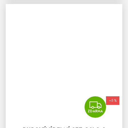
–5 %
ZDA
ZDARMA