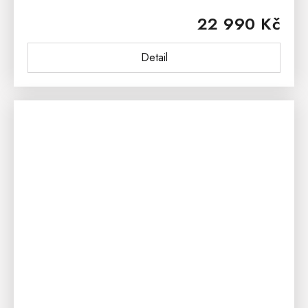
jídelní rozkládací stůl RIO 42 má obdelníkový tvar s
22 990 Kč
nádhernou kresbou dřeva....
Detail