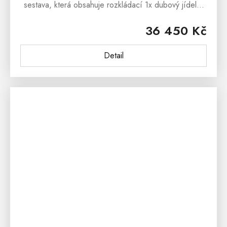
sestava, která obsahuje rozkládací 1x dubový jídelní
stůl INSYGNATA a 4x dubová jídelní židle
36 450 Kč
INSYGNATA. Dubový jídelní set...
Detail