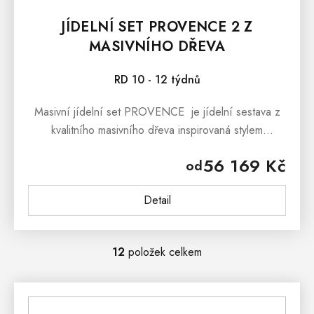
JÍDELNÍ SET PROVENCE 2 Z
MASIVNÍHO DŘEVA
RD 10 - 12 týdnů
Masivní jídelní set PROVENCE je jídelní sestava z
kvalitního masivního dřeva inspirovaná stylem
francouzského provensálského venkova. Masivní
56 169 Kč
od
jídelní set PROVENCE je...
Detail
12
položek celkem
O
V