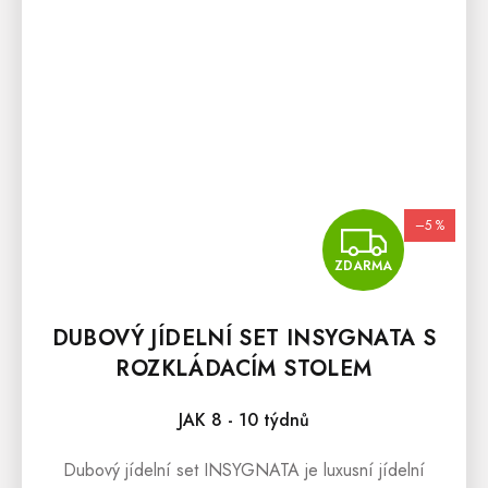
–5 %
ZDA
ZDARMA
DUBOVÝ JÍDELNÍ SET INSYGNATA S
ROZKLÁDACÍM STOLEM
JAK 8 - 10 týdnů
Dubový jídelní set INSYGNATA je luxusní jídelní