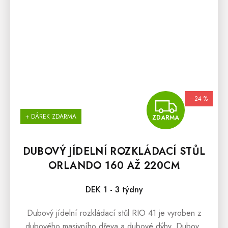
–24 %
ZDA
+ DÁREK ZDARMA
ZDARMA
DUBOVÝ JÍDELNÍ ROZKLÁDACÍ STŮL
ORLANDO 160 AŽ 220CM
DEK 1 - 3 týdny
Dubový jídelní rozkládací stůl RIO 41 je vyroben z
dubového masivního dřeva a dubové dýhy. Dubový