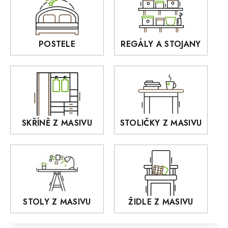
Sedací soupravy
BORA
Interiérové osvětlení
BELLUNO Elegante
Rošty z masivu
POSTELE
REGÁLY A STOJANY
GIALO
Akce
DEJA
OLD STYLE
KANSAS
RETRO
SKŘÍNĚ Z MASIVU
STOLIČKY Z MASIVU
MONET
Praděd
OSLO
AROZZE
STOLY Z MASIVU
ŽIDLE Z MASIVU
MODERN loft