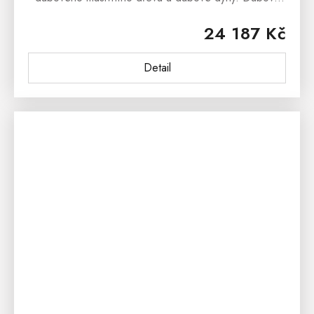
jídelní rozkládací stůl RIO 41 má obdelníkový tvar s
24 187 Kč
nádhernou kresbou dřeva....
Detail