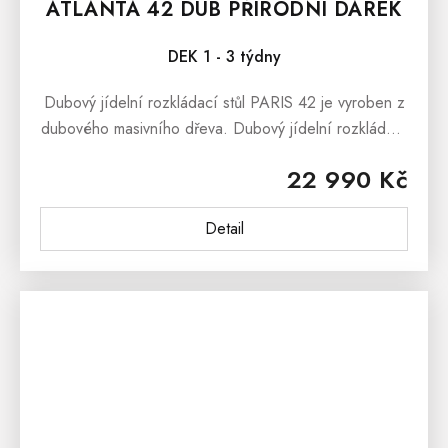
ATLANTA 42 DUB PŘÍRODNÍ DÁREK
ZDARMA
DEK 1 - 3 týdny
Dubový jídelní rozkládací stůl PARIS 42 je vyroben z
dubového masivního dřeva. Dubový jídelní rozkládací
stůl PARIS 42 nabízíme ve dvou barevných variantách
22 990 Kč
a to jako dub...
Detail