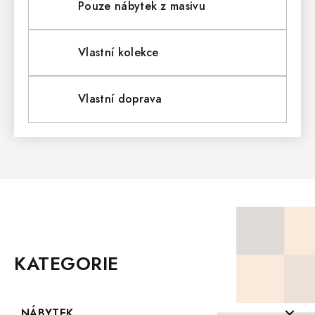
L
Pouze nábytek z masivu
Á
D
Vlastní kolekce
A
Vlastní doprava
C
Í
P
R
V
Z
K
Á
P
KATEGORIE
Y
A
T
V
Í
NÁBYTEK