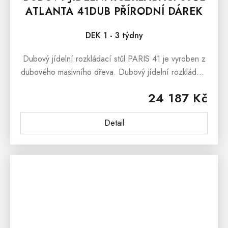
ATLANTA 41DUB PŘÍRODNÍ DÁREK
ZDARMA
DEK 1 - 3 týdny
Dubový jídelní rozkládací stůl PARIS 41 je vyroben z
dubového masivního dřeva. Dubový jídelní rozkládací
stůl PARIS 41 nabízíme ve dvou barevných variantách
24 187 Kč
a to jako dub...
Detail