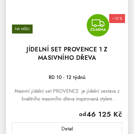
–10 %
ZDA
NA MÍRU
ZDARMA
JÍDELNÍ SET PROVENCE 1 Z
MASIVNÍHO DŘEVA
Průměrné hodnocení produktu je 5,0 z 5 hvězdiček.
RD 10 - 12 týdnů
Masivní jídelní set PROVENCE je jídelní sestava z
kvalitního masivního dřeva inspirovaná stylem
francouzského provensálského venkova. Masivní
46 125 Kč
od
jídelní set PROVENCE je...
Detail