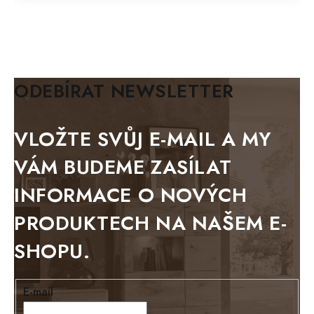
FELIX
MAZE Elite
KLASIK
BIANCA
ODEBÍRAT NEWSLETTER
BLACK VELVET
METAL
VLOŽTE SVŮJ E-MAIL A MY
BELLUNO grafite
VÁM BUDEME ZASÍLAT
WESTERN
INFORMACE O NOVÝCH
BERLIN
PRODUKTECH NA NAŠEM E-
KOLMAR
SHOPU.
TOSKANIA
LOUISIANA
E-mail
Tello