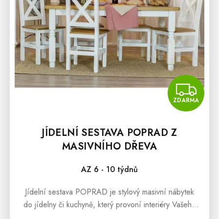
D
U
K
T
Ů
Z
ZDARMA
JÍDELNÍ SESTAVA POPRAD Z
MASIVNÍHO DŘEVA
AZ 6 - 10 týdnů
Jídelní sestava POPRAD je stylový masivní nábytek
do jídelny či kuchyně, který provoní interiéry Vašeho
domova přírodními tony borovicového dřeva. Rovněž