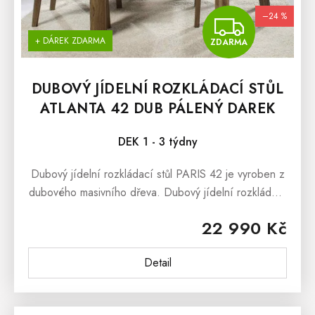
–24 %
ZDA
+ DÁREK ZDARMA
ZDARMA
DUBOVÝ JÍDELNÍ ROZKLÁDACÍ STŮL
ATLANTA 42 DUB PÁLENÝ DAREK
ZDARMA
DEK 1 - 3 týdny
Dubový jídelní rozkládací stůl PARIS 42 je vyroben z
dubového masivního dřeva. Dubový jídelní rozkládací
stůl PARIS 42 nabízíme ve dvou barevných variantách
22 990 Kč
a to jako dub...
Detail