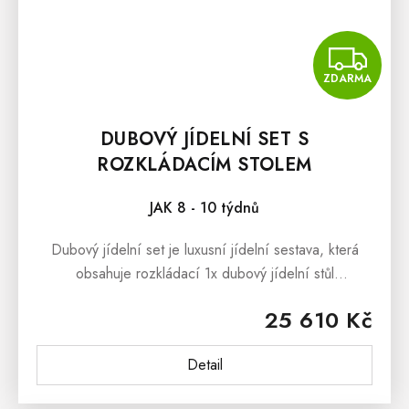
Z
ZDARMA
DUBOVÝ JÍDELNÍ SET S
ROZKLÁDACÍM STOLEM
JAK 8 - 10 týdnů
Dubový jídelní set je luxusní jídelní sestava, která
obsahuje rozkládací 1x dubový jídelní stůl
INSYGNATA a 4x dubová jídelní židle
25 610 Kč
ATLANTA.Dubový jídelní set má nádhernou...
Detail