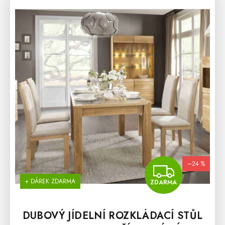
–24 %
ZDA
+ DÁREK ZDARMA
ZDARMA
DUBOVÝ JÍDELNÍ ROZKLÁDACÍ STŮL