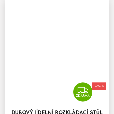
–24 %
ZDA
ZDARMA
DUBOVÝ JÍDELNÍ ROZKLÁDACÍ STŮL