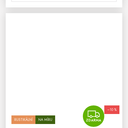
–10 %
ZDA
RUSTIKÁLNÍ
NA MÍRU
ZDARMA