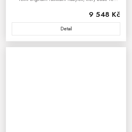
Vašich interiérech plnit funkci jako dřevěný box na
9 548 Kč
hračky, knihy i ložní...
Detail