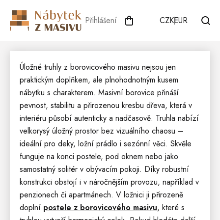
Přejít
na
Přihlášení
CZK
EUR
obsah
Úložné truhly z borovicového masivu nejsou jen
praktickým doplňkem, ale plnohodnotným kusem
nábytku s charakterem. Masivní borovice přináší
pevnost, stabilitu a přirozenou kresbu dřeva, která v
interiéru působí autenticky a nadčasově. Truhla nabízí
velkorysý úložný prostor bez vizuálního chaosu –
ideální pro deky, ložní prádlo i sezónní věci. Skvěle
funguje na konci postele, pod oknem nebo jako
samostatný solitér v obývacím pokoji. Díky robustní
konstrukci obstojí i v náročnějším provozu, například v
penzionech či apartmánech. V ložnici ji přirozeně
doplní
postele z borovicového masivu
, které s