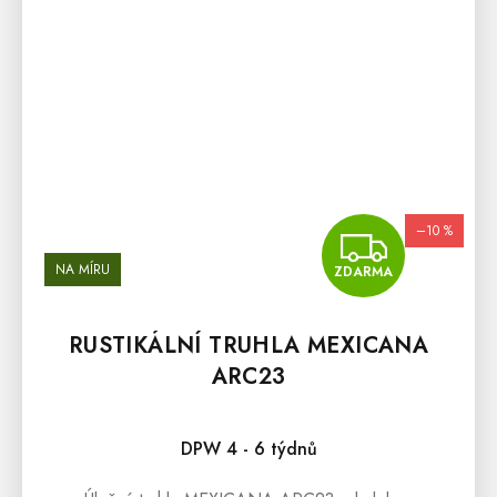
–10 %
ZDA
NA MÍRU
ZDARMA
RUSTIKÁLNÍ TRUHLA MEXICANA
ARC23
Průměrné hodnocení produktu je 5,0 z 5 hvězdiček.
DPW 4 - 6 týdnů