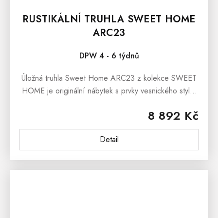
RUSTIKÁLNÍ TRUHLA SWEET HOME
ARC23
DPW 4 - 6 týdnů
Úložná truhla Sweet Home ARC23 z kolekce SWEET
HOME je originální nábytek s prvky vesnického stylu.
Masivní dřevěná truhla je vyrobena z borovice a
8 892 Kč
ošetřena bílou vodou...
Detail