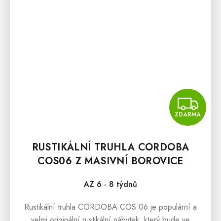
Z
ZDARMA
RUSTIKÁLNÍ TRUHLA CORDOBA
COS06 Z MASIVNÍ BOROVICE
AZ 6 - 8 týdnů
Rustikální truhla CORDOBA COS 06 je populární a
velmi originální rustikální nábytek, který bude ve