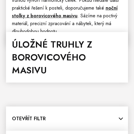
truhlou vytvoří harmonický celek. Pokud hledáte další
praktické řešení k posteli, doporučujeme také
noční
stolky z borovicového masivu
. Sázíme na poctivý
materiál, precizní zpracování a nábytek, který má
dlouhodobou hodnotu.
ÚLOŽNÉ TRUHLY Z
BOROVICOVÉHO
MASIVU
OTEVŘÍT FILTR
V