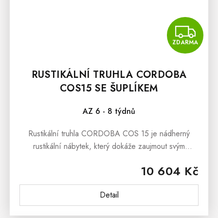
Z
ZDARMA
RUSTIKÁLNÍ TRUHLA CORDOBA
COS15 SE ŠUPLÍKEM
AZ 6 - 8 týdnů
Rustikální truhla CORDOBA COS 15 je nádherný
rustikální nábytek, který dokáže zaujmout svým
masivním provedením. Pokud hledáte stylový dřevěný
10 604 Kč
box na hračky, knihy či ložní...
Detail