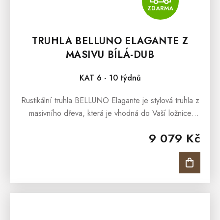
ZDARMA
TRUHLA BELLUNO ELAGANTE Z
MASIVU BÍLÁ-DUB
KAT 6 - 10 týdnů
Rustikální truhla BELLUNO Elagante je stylová truhla z
masivního dřeva, která je vhodná do Vaší ložnice
nebo obývacího pokoje. Interiéry obohatí, oslní a
9 079 Kč
dodá jim ten...