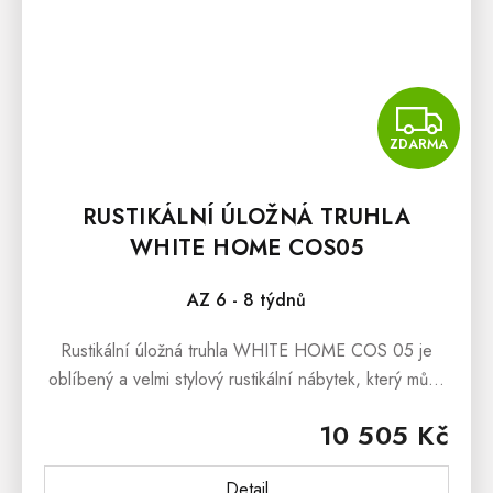
Z
ZDARMA
RUSTIKÁLNÍ ÚLOŽNÁ TRUHLA
WHITE HOME COS05
AZ 6 - 8 týdnů
Rustikální úložná truhla WHITE HOME COS 05 je
oblíbený a velmi stylový rustikální nábytek, který může
plnit funkci jako peřináč anebo jako originální box na
10 505 Kč
hračky či...
Detail