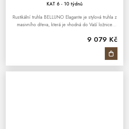
KAT 6 - 10 týdnů
Rustikální truhla BELLUNO Elagante je stylová truhla z
masivního dřeva, která je vhodná do Vaší ložnice
nebo obývacího pokoje. Interiéry obohatí, oslní a
9 079 Kč
dodá jim ten...