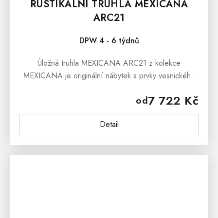
RUSTIKÁLNÍ TRUHLA MEXICANA
ARC21
DPW 4 - 6 týdnů
Úložná truhla MEXICANA ARC21 z kolekce
MEXICANA je originální nábytek s prvky vesnického
stylu. Masivní dřevěná truhla je vyrobena z borovice a
7 722 Kč
od
ošetřena přírodním voskem nebo...
Detail