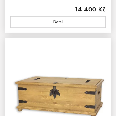
bydlení. Romantickou podobu truhly dokresluje
14 400 Kč
ozdobné frézování, masivní...
Detail