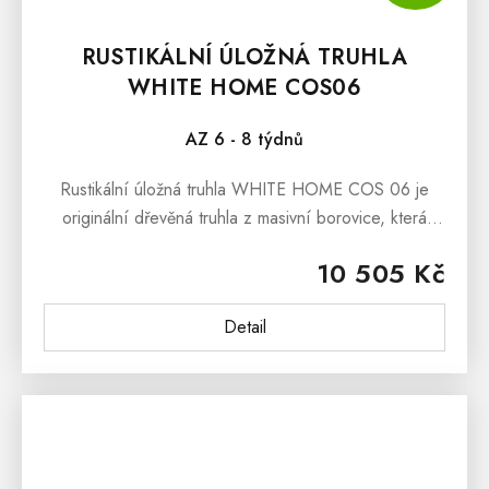
RUSTIKÁLNÍ ÚLOŽNÁ TRUHLA
WHITE HOME COS06
AZ 6 - 8 týdnů
Rustikální úložná truhla WHITE HOME COS 06 je
originální dřevěná truhla z masivní borovice, která
může plnit funkci jako peřináč, dřevěný originální box
10 505 Kč
na hračky či knihy,...
Detail