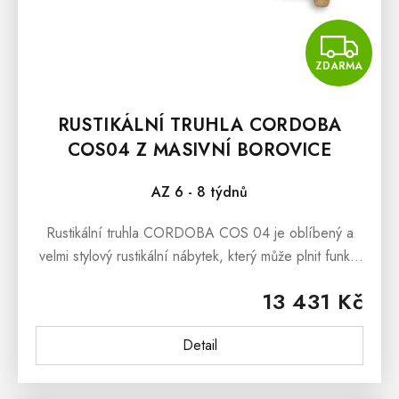
Z
ZDARMA
RUSTIKÁLNÍ TRUHLA CORDOBA
COS04 Z MASIVNÍ BOROVICE
AZ 6 - 8 týdnů
Rustikální truhla CORDOBA COS 04 je oblíbený a
velmi stylový rustikální nábytek, který může plnit funkci
jako peřináč anebo jako originální box na hračky či
13 431 Kč
knihy.Rustikální...
Detail