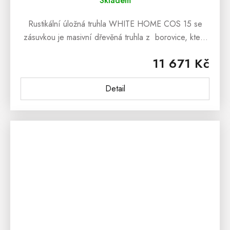
Skladem
Rustikální úložná truhla WHITE HOME COS 15 se
zásuvkou je masivní dřevěná truhla z borovice, která
může plnit funkci jako peřináč, dřevěný originální box
11 671 Kč
na hračky či knihy,...
Detail