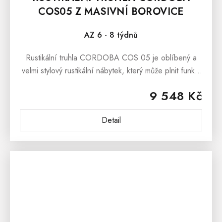
COS05 Z MASIVNÍ BOROVICE
AZ 6 - 8 týdnů
Rustikální truhla CORDOBA COS 05 je oblíbený a
velmi stylový rustikální nábytek, který může plnit funkci
jako peřináč anebo jako originální box na hračky či
9 548 Kč
knihy.Rustikální...
Detail