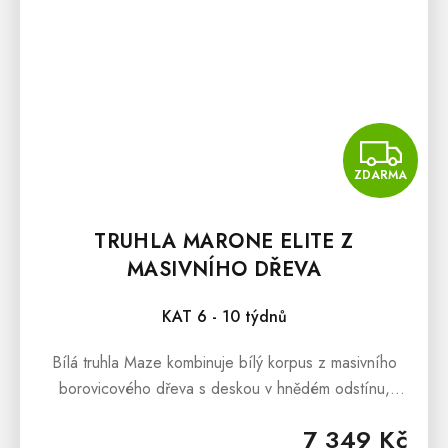
Z
ZDARMA
TRUHLA MARONE ELITE Z
MASIVNÍHO DŘEVA
KAT 6 - 10 týdnů
Bílá truhla Maze kombinuje bílý korpus z masivního
borovicového dřeva s deskou v hnědém odstínu,
poskytuje praktický úložný prostor a elegantní design.
7 349 Kč
Truhla Maze je jako...