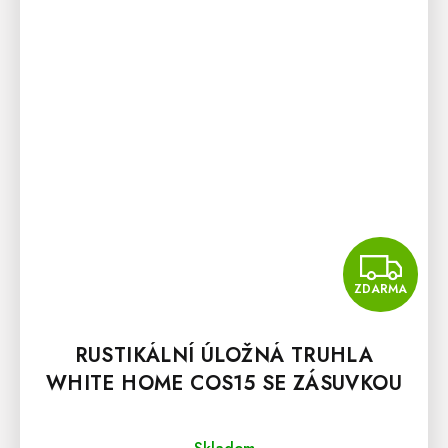
Z
ZDARMA
RUSTIKÁLNÍ ÚLOŽNÁ TRUHLA
WHITE HOME COS15 SE ZÁSUVKOU
Průměrné hodnocení produktu je 5,0 z 5 hvězdiček.