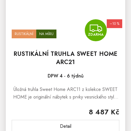
–10 %
ZDA
RUSTIKÁLNÍ
NA MÍRU
ZDARMA
RUSTIKÁLNÍ TRUHLA SWEET HOME
ARC21
DPW 4 - 6 týdnů
Úložná truhla Sweet Home ARC11 z kolekce SWEET
HOME je originální nábytek s prvky vesnického stylu.
Masivní dřevěná truhla je vyrobena z borovice a
8 487 Kč
ošetřena bílou vodou...
Detail