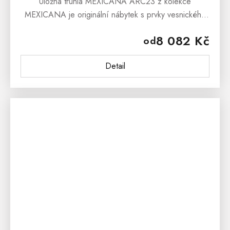
Úložná truhla MEXICANA ARC23 z kolekce
MEXICANA je originální nábytek s prvky vesnického
stylu. Masivní dřevěná truhla je vyrobena z borovice a
8 082 Kč
od
ošetřena přírodním voskem...
Detail