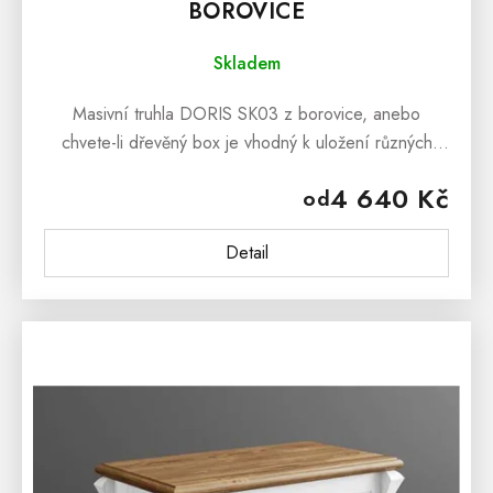
BOROVICE
Skladem
Masivní truhla DORIS SK03 z borovice, anebo
chvete-li dřevěný box je vhodný k uložení různých
drobných věcí. Masivní truhla DORIS SK1 z borovice
4 640 Kč
od
může zároveň dloužit i jako...
Detail