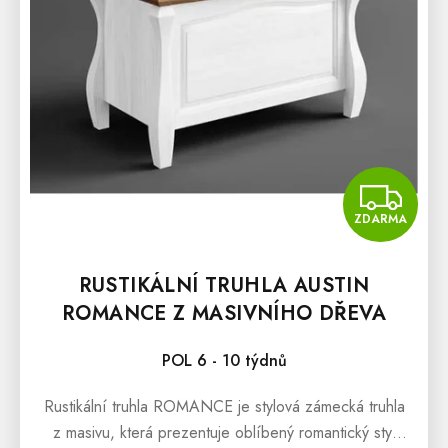
Z
ZDARMA
RUSTIKÁLNÍ TRUHLA AUSTIN
ROMANCE Z MASIVNÍHO DŘEVA
POL 6 - 10 týdnů
Rustikální truhla ROMANCE je stylová zámecká truhla
z masivu, která prezentuje oblíbený romantický styl