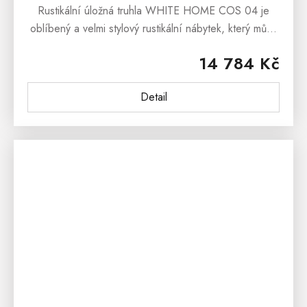
Rustikální úložná truhla WHITE HOME COS 04 je
oblíbený a velmi stylový rustikální nábytek, který může
plnit funkci jako peřináč anebo jako originální box na
14 784 Kč
hračky či...
Detail