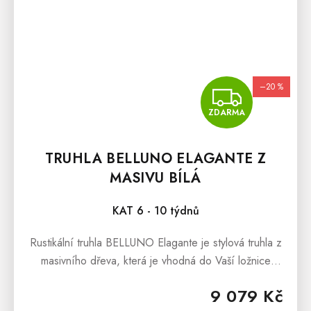
–20 %
ZDA
ZDARMA
TRUHLA BELLUNO ELAGANTE Z
MASIVU BÍLÁ
KAT 6 - 10 týdnů
Rustikální truhla BELLUNO Elagante je stylová truhla z
masivního dřeva, která je vhodná do Vaší ložnice
nebo obývacího pokoje. Interiéry obohatí, oslní a
9 079 Kč
dodá jim ten...