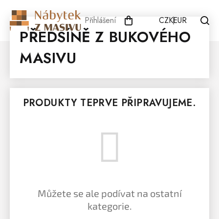
Přejít
na
Přihlášení
CZK
EUR
obsah
PŘEDSÍNĚ Z BUKOVÉHO
MASIVU
PRODUKTY TEPRVE PŘIPRAVUJEME.
Můžete se ale podívat na ostatní
kategorie.