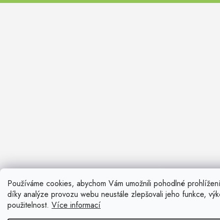
FARO II
Používáme cookies, abychom Vám umožnili pohodlné prohlížen
Nevíte si ra
díky analýze provozu webu neustále zlepšovali jeho funkce, vý
Rádi vám pora
použitelnost.
Více informací
Zavolat n