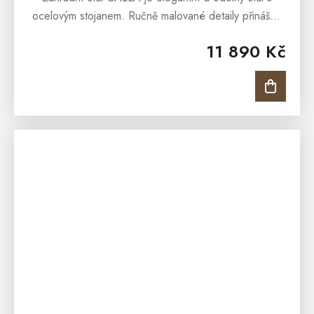
ocelovým stojanem. Ručně malované detaily přinášejí
jedinečný šarm do vaší zahrady. Opatřen vrstvou
11 890 Kč
odolnou proti povětrnostním...