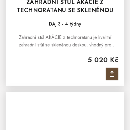
ZAHRADNÍ STŮL AKÁCIE Z
TECHNORATANU SE SKLENĚNOU
DESKOU
DAJ 3 - 4 týdny
Zahradní stůl AKÁCIE z technoratanu je kvalitní
zahradní stůl se skleněnou deskou, vhodný pro
pohodné stolování v prostorách zahrady, terasy,
5 020 Kč
pergoly i pro zimní zahrady....