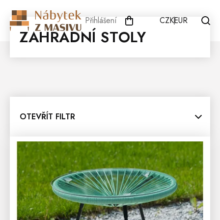
Přejít
na
Přihlášení
CZK
EUR
obsah
ZAHRADNÍ STOLY
OTEVŘÍT FILTR
V
Ý
P
I
S
P
R
O