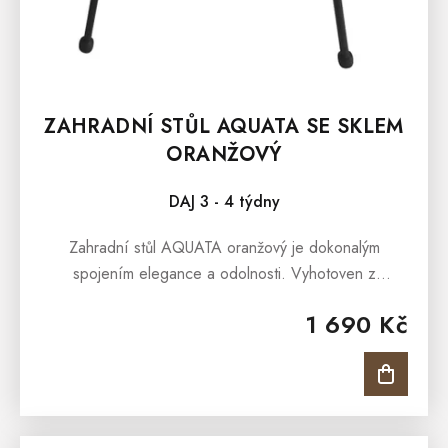
ZAHRADNÍ STŮL AQUATA SE SKLEM
ORANŽOVÝ
DAJ 3 - 4 týdny
Zahradní stůl AQUATA oranžový je dokonalým
spojením elegance a odolnosti. Vyhotoven z
kvalitního syntetického pletiva a ocelových
1 690 Kč
komponentů s práškovým lakem proti korozi,...