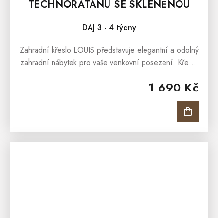
TECHNORATANU SE SKLENĚNOU
DESKOU
DAJ 3 - 4 týdny
Zahradní křeslo LOUIS představuje elegantní a odolný
zahradní nábytek pro vaše venkovní posezení. Křeslo
je vyrobeno z umělého materiálu imitujícího ratan,
1 690 Kč
známého jako...