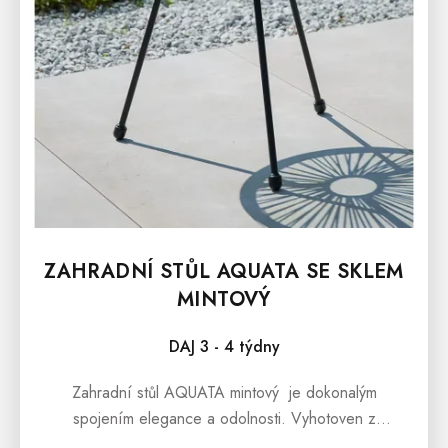
D
U
K
T
Ů
ZAHRADNÍ STŮL AQUATA SE SKLEM
MINTOVÝ
DAJ 3 - 4 týdny
Zahradní stůl AQUATA mintový je dokonalým
spojením elegance a odolnosti. Vyhotoven z
kvalitního syntetického pletiva a ocelových