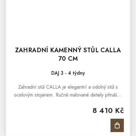
ZAHRADNÍ KAMENNÝ STŮL CALLA
70 CM
DAJ 3 - 4 týdny
Zahradní stůl CALLA je elegantní a odolný stůl s
ocelovým stojanem. Ručně malované detaily přinášejí
jedinečný šarm do vaší zahrady. Opatřen vrstvou
8 410 Kč
odolnou proti povětrnostním...