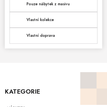
L
Pouze nábytek z masivu
Á
D
Vlastní kolekce
A
Vlastní doprava
C
Í
P
R
V
Z
K
Á
P
KATEGORIE
Y
A
T
V
Í