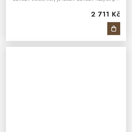
každé venkovní posezení. Stůl je vhodný pro
2 711 Kč
pohodné posezení v...