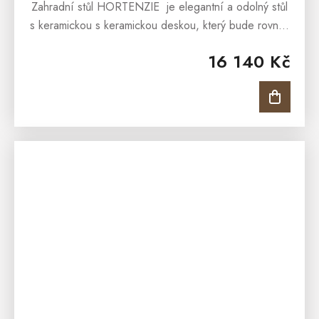
Zahradní stůl HORTENZIE je elegantní a odolný stůl
s keramickou s keramickou deskou, který bude rovněž
skvělý stůl do kuchyně i jídelny. Zahradní křeslo...
16 140 Kč