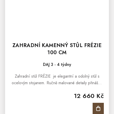
ZAHRADNÍ KAMENNÝ STŮL FRÉZIE
100 CM
DAJ 3 - 4 týdny
Zahradní stůl FRÉZIE je elegantní a odolný stůl s
ocelovým stojanem. Ručně malované detaily přinášejí
jedinečný šarm do vaší zahrady. Opatřen vrstvou
12 660 Kč
odolnou...