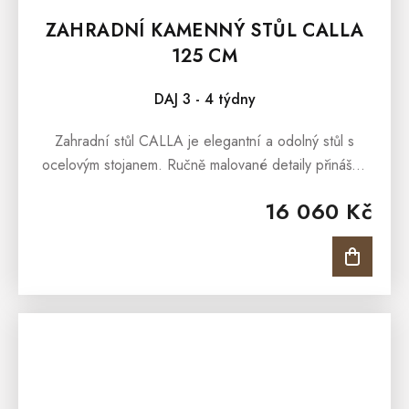
ZAHRADNÍ KAMENNÝ STŮL CALLA
125 CM
DAJ 3 - 4 týdny
Zahradní stůl CALLA je elegantní a odolný stůl s
ocelovým stojanem. Ručně malované detaily přinášejí
jedinečný šarm do vaší zahrady. Opatřen vrstvou
16 060 Kč
odolnou proti povětrnostním...