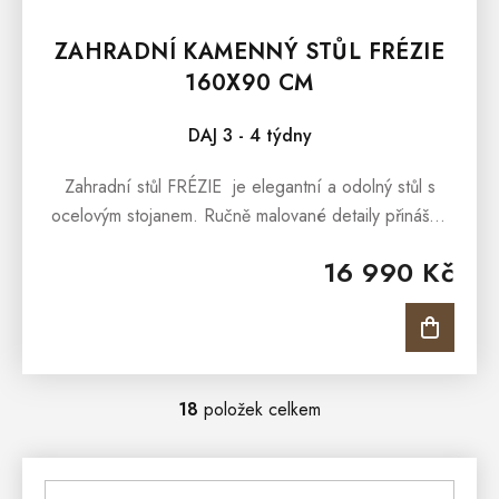
ZAHRADNÍ KAMENNÝ STŮL FRÉZIE
160X90 CM
DAJ 3 - 4 týdny
Zahradní stůl FRÉZIE je elegantní a odolný stůl s
ocelovým stojanem. Ručně malované detaily přinášejí
jedinečný šarm do vaší zahrady. Opatřen vrstvou
16 990 Kč
odolnou...
18
položek celkem
O
V