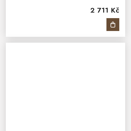
každé venkovní posezení. Stůl je vhodný pro
2 711 Kč
pohodné posezení v...