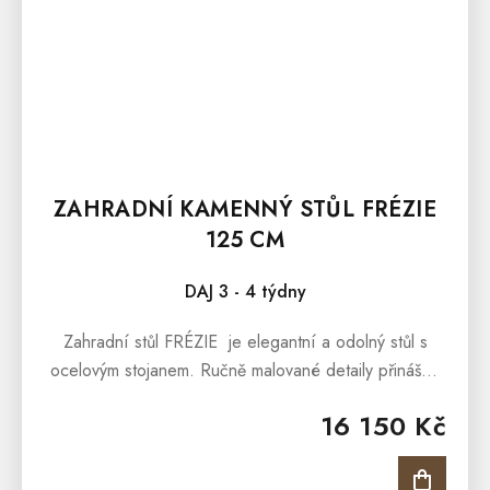
ZAHRADNÍ KAMENNÝ STŮL FRÉZIE
125 CM
DAJ 3 - 4 týdny
Zahradní stůl FRÉZIE je elegantní a odolný stůl s
ocelovým stojanem. Ručně malované detaily přinášejí
jedinečný šarm do vaší zahrady. Opatřen vrstvou
16 150 Kč
odolnou...