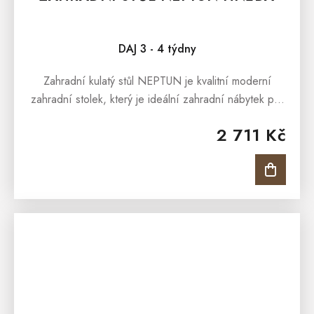
DAJ 3 - 4 týdny
Zahradní kulatý stůl NEPTUN je kvalitní moderní
zahradní stolek, který je ideální zahradní nábytek pro
každé venkovní posezení. Stůl je vhodný pro
2 711 Kč
pohodné posezení v...