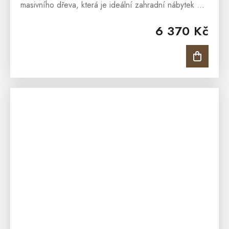
masivního dřeva, která je ideální zahradní nábytek pro
každé venkovní posezení. Stůl je vhodný pro
6 370 Kč
pohodné stolování v...