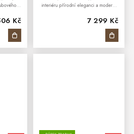
dubového
interiéru přírodní eleganci a moderní
 působí
jednoduchost. Vyniká masivním dubem
506 Kč
7 299 Kč
Moderní
a čistými liniemi. Nabízí praktický
y vytváří
prostor pro knihy i dekorace....