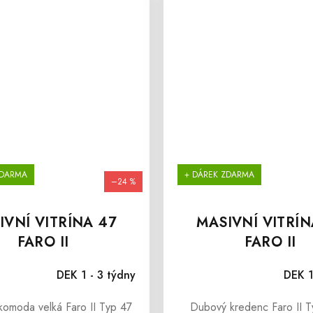
ZDARMA
+ DÁREK ZDARMA
–24 %
IVNÍ VITRÍNA 47
MASIVNÍ VITRÍN
FARO II
FARO II
Průměrné hodnocení produktu je 5,0 z 5 hvězdiček.
DEK 1 - 3 týdny
DEK 1
omoda velká Faro II Typ 47
Dubový kredenc Faro II T