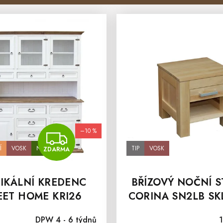
–10 %
ZDARMA
Í
VOSK
NA MÍRU
TIP
VOSK
ZDARMA
IKÁLNÍ KREDENC
BŘÍZOVÝ NOČNÍ S
ET HOME KRI26
CORINA SN2LB S
DPW 4 - 6 týdnů
1