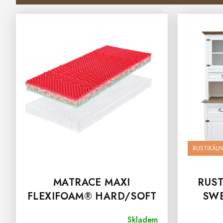
V
Ý
P
I
S
P
R
O
D
U
K
T
Ů
RUSTIKÁLN
MATRACE MAXI
RUST
FLEXIFOAM® HARD/SOFT
SWE
15 CM
Skladem