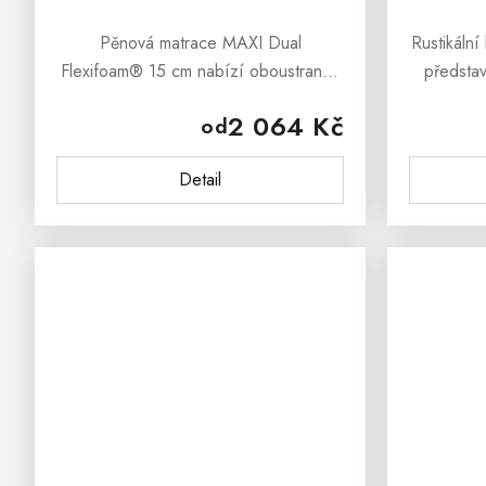
Pěnová matrace MAXI Dual
Rustikáln
Flexifoam® 15 cm nabízí oboustranné
předsta
ležení s tužší stranou HARD a středně
inspirova
2 064 Kč
od
tuhou stranou SOFT. Díky profilovaným
opět vr
pěnám, stabilnímu jádru a potahu...
Svým vzh
Detail