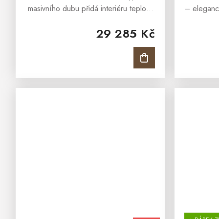
masivního dubu přidá interiéru teplo a
– eleganc
styl, který nepřestane bavit. Moderní
komoda v
29 285 Kč
černé detaily (úchytky, lišty, nožky)
klasicko
vytváří elegantní...
mod