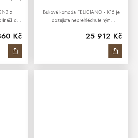
SN2 z
Buková komoda FELICIANO - K15 je
řináší do
dozajista nepřehlédnutelným
zhled a
exemplářem. Komoda FELICIANO je
360 Kč
25 912 Kč
rá snadno
zárukou poctivé řemeslnické práce,
eriéru. Je
přesvědčí Vás o tom již jediný pohled
na...