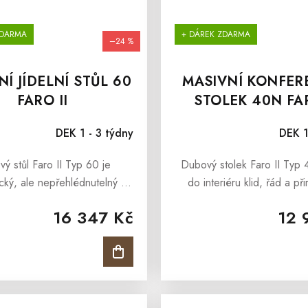
ZDARMA
+ DÁREK ZDARMA
–24 %
Í JÍDELNÍ STŮL 60
MASIVNÍ KONFER
FARO II
STOLEK 40N FAR
DEK 1 - 3 týdny
DEK 1
ý stůl Faro II Typ 60 je
Dubový stolek Faro II Typ 
tický, ale nepřehlédnutelný —
do interiéru klid, řád a p
ní dub nechává vyniknout
eleganci masivního dřeva
16 347 Kč
12 
nou kresbu dřeva. Stabilní
čistými liniemi a nadčasový
e zvládne každodenní provoz
Každý kus má originální k
i...