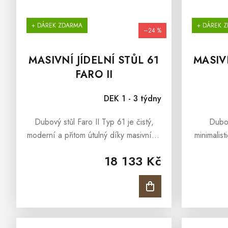
+ DÁREK ZDARMA
+ DÁREK 
–24 %
MASIVNÍ JÍDELNÍ STŮL 61
MASIVN
FARO II
DEK 1 - 3 týdny
Dubový stůl Faro II Typ 61 je čistý,
Dubov
moderní a přitom útulný díky masivnímu
minimalis
dubu. Minimalistický design skvěle sedí
masiv
18 133 Kč
do loftu, industrialu i moderní klasiky.
přiroze
Rozměry: 180 × 100 ×...
konstrukc