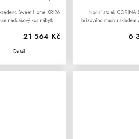
í kredenc Sweet Home KRI26
Noční stolek CORINA 
vuje nadčasový kus nábytku
břízového masivu skladem p
ný tradičním stylem, který se
ložnice jemný přírodní v
21 564 Kč
6 
ací do moderních interiérů.
nadčasovou eleganci, kte
ledem připomíná poctivý...
zapadne do různých stylů int
Detail
vyroben z...