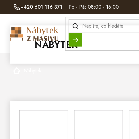
Přejít
+420 601 116 371
Po - Pá: 08:00 - 16:00
na
obsah
Hledat
NÁBYTEK
Domů
Nábytek