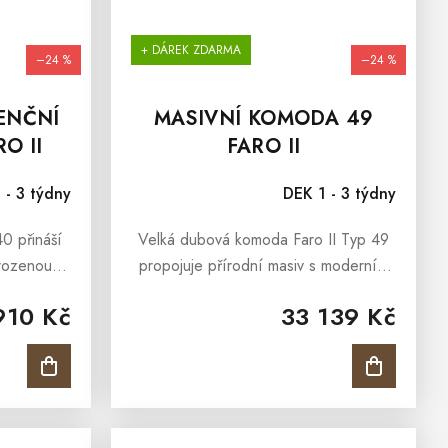
+ DÁREK ZDARMA
–24 %
–24 %
ENČNÍ
MASIVNÍ KOMODA 49
O II
FARO II
 - 3 týdny
DEK 1 - 3 týdny
40 přináší
Velká dubová komoda Faro II Typ 49
řirozenou
propojuje přírodní masiv s moderním
. Vyniká
kontrastním designem. Černé kovové
910 Kč
33 139 Kč
m designem.
detaily vytvářejí elegantní a výrazný
resbu...
vzhled. Nabízí velkorysý úložný...