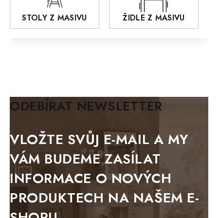
AROZZE
STOLY Z MASIVU
ŽIDLE Z MASIVU
MODERN loft
FELIX
MAZE Elite
KLASIK
BIANCA
ODEBÍRAT NEWSLETTER
BLACK VELVET
METAL
VLOŽTE SVŮJ E-MAIL A MY
BELLUNO grafite
VÁM BUDEME ZASÍLAT
WESTERN
INFORMACE O NOVÝCH
BERLIN
PRODUKTECH NA NAŠEM E-
KOLMAR
SHOPU.