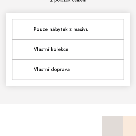
O
V
L
Pouze nábytek z masivu
Á
D
Vlastní kolekce
A
Vlastní doprava
C
Í
P
R
V
Z
K
Á