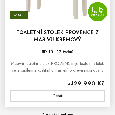
Z
NA MÍRU
ZDARMA
TOALETNÍ STOLEK PROVENCE Z
MASIVU KREMOVÝ
RD 10 - 12 týdnů
Masivní toaletní stolek PROVENCE je toaletní stolek
se zrcadlem z kvalitního masivního dřeva inspirovaný
stylem francouzského provensálského venkova.
29 990 Kč
od
Masivní...
Detail
2
položek celkem