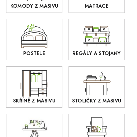
KOMODY Z MASIVU
MATRACE
Police z masivu
DOMINO
Zrcadla
AUSTIN
Sedací soupravy
BORA
Interiérové osvětlení
BELLUNO Elegante
Rošty z masivu
POSTELE
REGÁLY A STOJANY
GIALO
Akce
DEJA
OLD STYLE
KANSAS
RETRO
SKŘÍNĚ Z MASIVU
STOLIČKY Z MASIVU
MONET
Praděd
OSLO