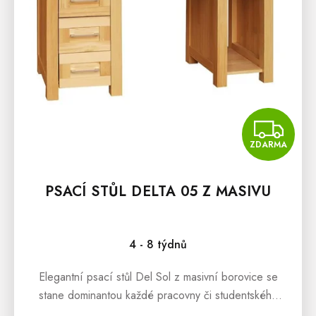
D
U
K
T
Ů
Z
ZDARMA
PSACÍ STŮL DELTA 05 Z MASIVU
4 - 8 týdnů
Elegantní psací stůl Del Sol z masivní borovice se
stane dominantou každé pracovny či studentského
pokoje. Nabízí prostornou pracovní plochu, kvalitní