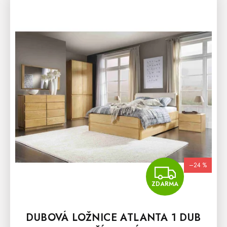
–24 %
ZDA
ZDARMA
DUBOVÁ LOŽNICE ATLANTA 1 DUB