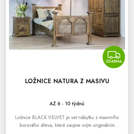
D
U
K
T
Ů
Z
ZDARMA
LOŽNICE NATURA Z MASIVU
AZ 6 - 10 týdnů
Ložnice BLACK VELVET je set nábytku z masivního
borového dřeva, která zaujme svým originálním
designem inspirovaným venkovem. Sestava se skládá