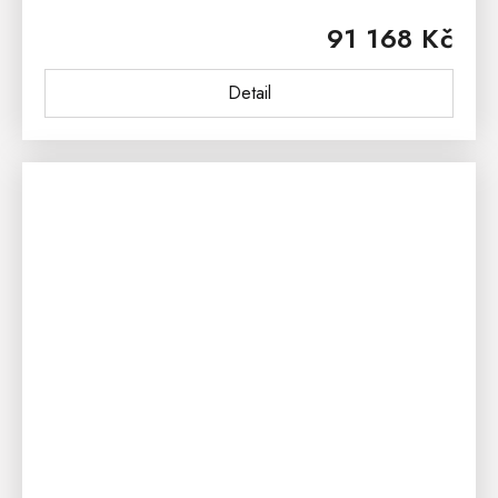
designem inspirovaným tradičním venkovem. Sestava
91 168 Kč
se skládá z manželské postele ACC...
Detail