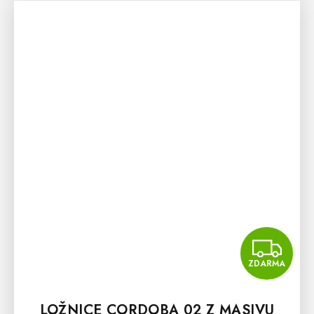
Z
ZDARMA
LOŽNICE CORDOBA 02 Z MASIVU