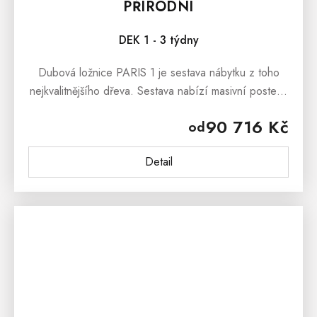
PŘÍRODNÍ
DEK 1 - 3 týdny
Dubová ložnice PARIS 1 je sestava nábytku z toho
nejkvalitnějšího dřeva. Sestava nabízí masivní postel s
úložným prostorem, komodu, noční stolek a skříň.
90 716 Kč
od
Dubovou...
Detail