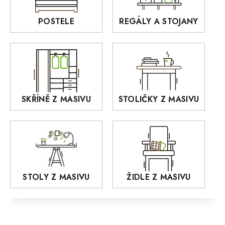
BELLUNO Elegante
Rošty z masivu
POSTELE
REGÁLY A STOJANY
GIALO
Akce
DEJA
OLD STYLE
KANSAS
RETRO
SKŘÍNĚ Z MASIVU
STOLIČKY Z MASIVU
MONET
Praděd
OSLO
AROZZE
STOLY Z MASIVU
ŽIDLE Z MASIVU
MODERN loft
FELIX
MAZE Elite