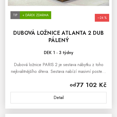
TIP
+ DÁREK ZDARMA
–24 %
DUBOVÁ LOŽNICE ATLANTA 2 DUB
PÁLENÝ
DEK 1 - 3 týdny
Dubová ložnice PARIS 2 je sestava nábytku z toho
nejkvalitnějšího dřeva. Sestava nabízí masivní postel s
úložným prostorem, noční stolek a skříň. Dubovou...
77 102 Kč
od
Detail