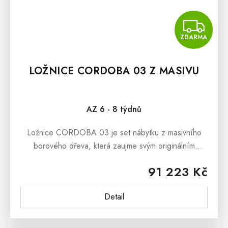
Z
ZDARMA
LOŽNICE CORDOBA 03 Z MASIVU
AZ 6 - 8 týdnů
Ložnice CORDOBA 03 je set nábytku z masivního
borového dřeva, která zaujme svým originálním
designem inspirovaným tradičním venkovem. Set se
91 223 Kč
skládá z manželské postele ACC 01...
Detail