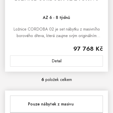
AZ 6 - 8 týdnů
Ložnice CORDOBA 02 je set nábytku z masivního
borového dřeva, která zaujme svým originálním
designem inspirovaným tradičním venkovem. Set se
97 768 Kč
skládá z manželské postele ACC 01...
Detail
6
položek celkem
O
V
L
Pouze nábytek z masivu
Á