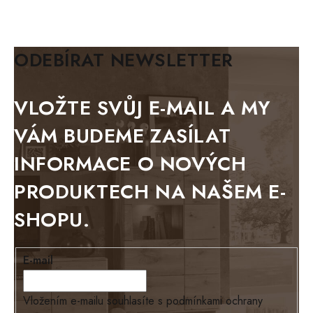
KLASIK
BIANCA
ODEBÍRAT NEWSLETTER
BLACK VELVET
METAL
VLOŽTE SVŮJ E-MAIL A MY
BELLUNO grafite
VÁM BUDEME ZASÍLAT
WESTERN
INFORMACE O NOVÝCH
BERLIN
PRODUKTECH NA NAŠEM E-
KOLMAR
SHOPU.
TOSKANIA
LOUISIANA
E-mail
Tello
Loriano
Vložením e-mailu souhlasíte s
podmínkami ochrany