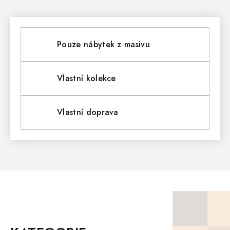
O
V
L
Pouze nábytek z masivu
Á
D
Vlastní kolekce
A
Vlastní doprava
C
Í
P
R
V
Z
K
Á
P