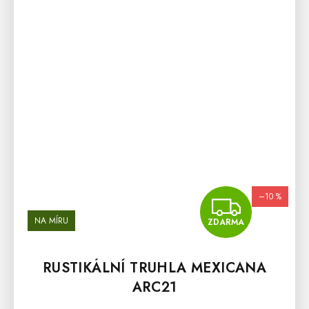
–10 %
ZDA
NA MÍRU
ZDARMA
RUSTIKÁLNÍ TRUHLA MEXICANA
ARC21