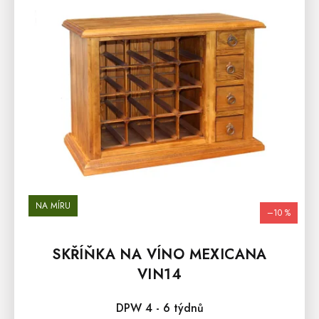
S
P
R
O
D
U
K
T
Ů
NA MÍRU
–10 %
SKŘÍŇKA NA VÍNO MEXICANA
VIN14
DPW 4 - 6 týdnů