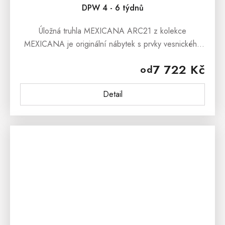
DPW 4 - 6 týdnů
Úložná truhla MEXICANA ARC21 z kolekce
MEXICANA je originální nábytek s prvky vesnického
stylu. Masivní dřevěná truhla je vyrobena z borovice a
7 722 Kč
od
ošetřena přírodním voskem nebo...
Detail