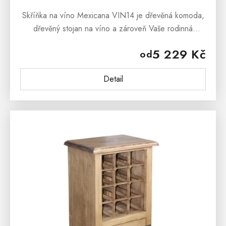
Skříňka na víno Mexicana VIN14 je dřevěná komoda,
dřevěný stojan na víno a zároveň Vaše rodinná
vinotéka. Skříňka na víno z kolekce MEXICANA je
5 229 Kč
od
originální nábytek z...
Detail