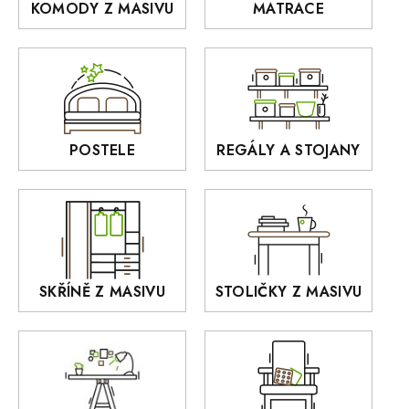
KOMODY Z MASIVU
MATRACE
Police z masivu
DOMINO
Zrcadla
AUSTIN
Sedací soupravy
BORA
Interiérové osvětlení
BELLUNO Elegante
Rošty z masivu
POSTELE
REGÁLY A STOJANY
GIALO
Akce
DEJA
OLD STYLE
KANSAS
RETRO
SKŘÍNĚ Z MASIVU
STOLIČKY Z MASIVU
MONET
Praděd
OSLO