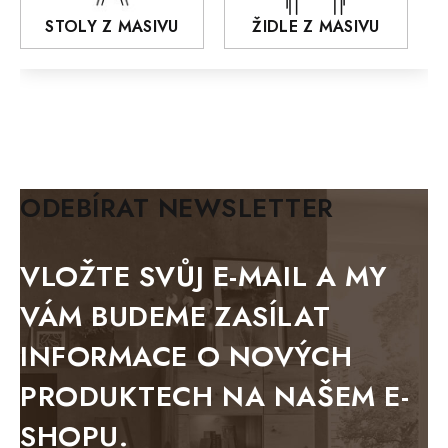
AROZZE
STOLY Z MASIVU
ŽIDLE Z MASIVU
MODERN loft
FELIX
MAZE Elite
KLASIK
BIANCA
ODEBÍRAT NEWSLETTER
BLACK VELVET
METAL
VLOŽTE SVŮJ E-MAIL A MY
BELLUNO grafite
VÁM BUDEME ZASÍLAT
WESTERN
INFORMACE O NOVÝCH
BERLIN
PRODUKTECH NA NAŠEM E-
KOLMAR
SHOPU.
TOSKANIA