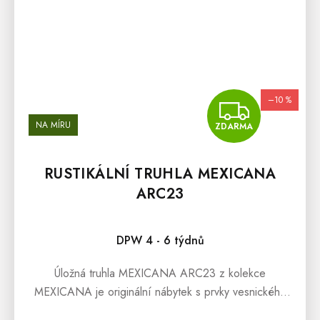
–10 %
ZDA
NA MÍRU
ZDARMA
RUSTIKÁLNÍ TRUHLA MEXICANA
ARC23
Průměrné hodnocení produktu je 5,0 z 5 hvězdiček.
DPW 4 - 6 týdnů
Úložná truhla MEXICANA ARC23 z kolekce
MEXICANA je originální nábytek s prvky vesnického
stylu. Masivní dřevěná truhla je vyrobena z borovice a