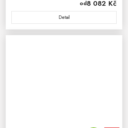
8 082 Kč
od
ošetřena přírodním voskem...
Detail