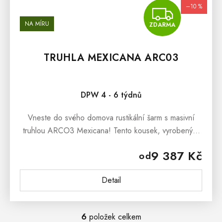
–10 %
ZDA
NA MÍRU
ZDARMA
TRUHLA MEXICANA ARC03
DPW 4 - 6 týdnů
Vneste do svého domova rustikální šarm s masivní
truhlou ARCO3 Mexicana! Tento kousek, vyrobený z
pravého borovicového dřeva a ošetřený přírodním
9 387 Kč
od
voskem nebo lakem, je více než...
Detail
6
položek celkem