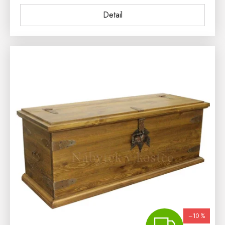
Detail
–10 %
ZDA