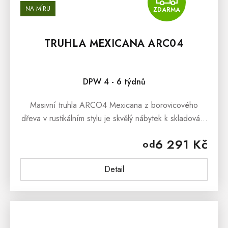
NA MÍRU
ZDARMA
TRUHLA MEXICANA ARC04
DPW 4 - 6 týdnů
Masivní truhla ARCO4 Mexicana z borovicového
dřeva v rustikálním stylu je skvělý nábytek k skladování
různých drobností, nebo k uložení polštářů ve vaši
6 291 Kč
od
ložnici...
Detail