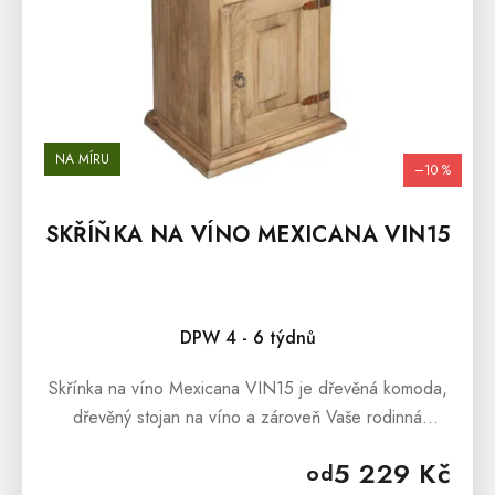
NA MÍRU
–10 %
SKŘÍŇKA NA VÍNO MEXICANA VIN15
Průměrné hodnocení produktu je 5,0 z 5 hvězdiček.
DPW 4 - 6 týdnů
Skřínka na víno Mexicana VIN15 je dřevěná komoda,
dřevěný stojan na víno a zároveň Vaše rodinná
vinotéka. Skříňka na víno z kolekce MEXICANA je
5 229 Kč
od
originální nábytek z borovice s...