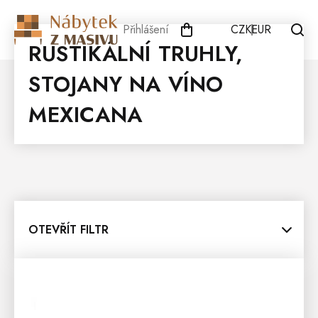
Přejít
na
Přihlášení
CZK
EUR
obsah
RUSTIKÁLNÍ TRUHLY,
STOJANY NA VÍNO
MEXICANA
OTEVŘÍT FILTR
V
Ý
P
I