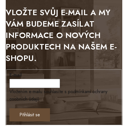
METAL
VLOŽTE SVŮJ E-MAIL A MY
BELLUNO grafite
VÁM BUDEME ZASÍLAT
WESTERN
INFORMACE O NOVÝCH
BERLIN
PRODUKTECH NA NAŠEM E-
KOLMAR
SHOPU.
TOSKANIA
LOUISIANA
E-mail
Tello
Loriano
Vložením e-mailu souhlasíte s
podmínkami ochrany
osobních údajů
EXCLUSIVE
Ontario
Přihlásit se
TEXAS