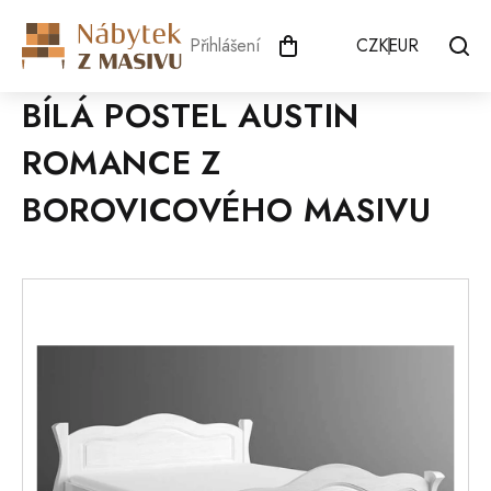
Přejít
na
Přihlášení
CZK
EUR
obsah
BÍLÁ POSTEL AUSTIN
ROMANCE Z
BOROVICOVÉHO MASIVU