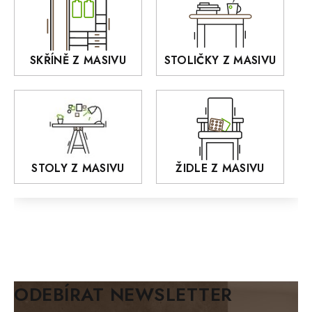
OLD STYLE
KANSAS
RETRO
SKŘÍNĚ Z MASIVU
STOLIČKY Z MASIVU
MONET
Praděd
OSLO
AROZZE
STOLY Z MASIVU
ŽIDLE Z MASIVU
MODERN loft
FELIX
MAZE Elite
KLASIK
BIANCA
ODEBÍRAT NEWSLETTER
BLACK VELVET