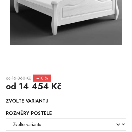
od 16 060 Kč
–10 %
od
14 454 Kč
Měrná
ZVOLTE VARIANTU
cena:
ROZMĚRY POSTELE