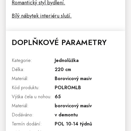
Romantický styl bydlení.
Bílý nábytek interiéru sluší.
DOPLŇKOVÉ PARAMETRY
Kategorie
:
Jednolůžka
Délka
:
220 cm
Materiál
:
Borovicový masiv
Kód produktu
:
POLROMLB
Výška čela u nohou
:
65
Materiál
:
borovicový masív
Dodáváno
:
v demontu
Termín dodání
:
POL 10-14 týdnů