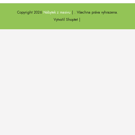
ANNY
Copyright 2026
Nábytek z masivu
. Všechna práva vyhrazena.
DEL SOL
Vytvořil Shoptet
LOFT HARMONY
FARO II