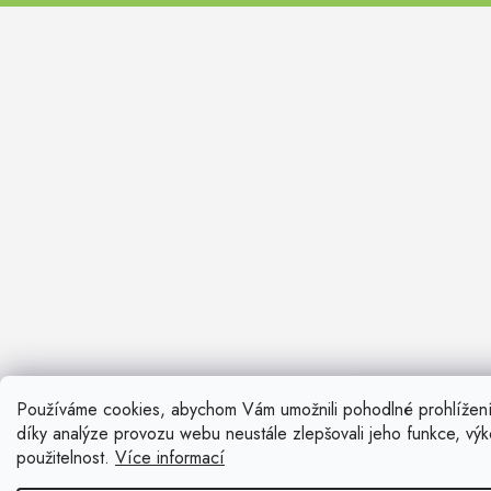
FARO II
Používáme cookies, abychom Vám umožnili pohodlné prohlížen
Nevíte si ra
díky analýze provozu webu neustále zlepšovali jeho funkce, vý
Rádi vám pora
použitelnost.
Více informací
Zavolat n