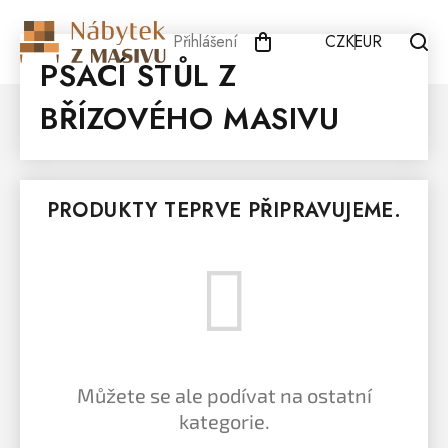
Přejít
na
Přihlášení
CZK
EUR
obsah
PSACÍ STŮL Z
BŘÍZOVÉHO MASIVU
PRODUKTY TEPRVE PŘIPRAVUJEME.
Můžete se ale podívat na ostatní
kategorie.