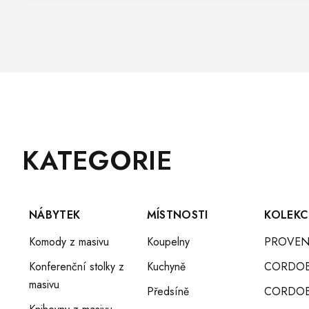
Z
Přeskočit
KATEGORIE
Á
kategorie
P
A
T
NÁBYTEK
MÍSTNOSTI
KOLEKC
Í
Komody z masivu
Koupelny
PROVEN
Konferenční stolky z
Kuchyně
CORDO
masivu
Předsíně
CORDOB