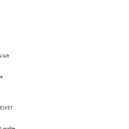
loft
te
ELVET
grafite