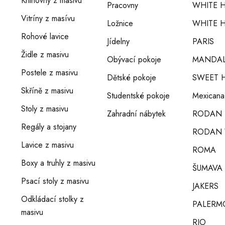
Knihovny z masivu
Pracovny
WHITE 
Vitríny z masívu
Ložnice
WHITE H
Rohové lavice
Jídelny
PARIS
Židle z masivu
Obývací pokoje
MANDA
Postele z masivu
Dětské pokoje
SWEET 
Skříně z masivu
Studentské pokoje
Mexicana
Stoly z masivu
Zahradní nábytek
RODAN
Regály a stojany
RODAN 
Lavice z masivu
ROMA
Boxy a truhly z masivu
ŠUMAVA
Psací stoly z masivu
JAKERS
Odkládací stolky z
PALERM
masivu
RIO