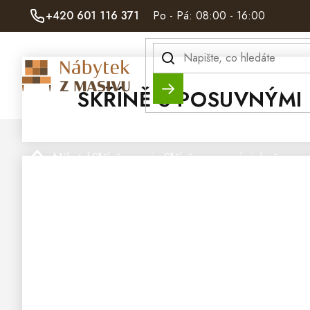
Přejít
+420 601 116 371
Po - Pá: 08:00 - 16:00
na
obsah
Hledat
SKŘÍNĚ S POSUVNÝMI
Domů
Nábytek
Skříně z masivu
Skříně s posuvnými dveřmi