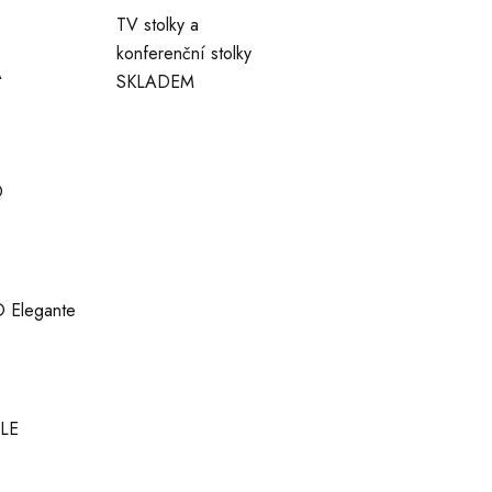
TV stolky a
konferenční stolky
A
SKLADEM
O
 Elegante
LE