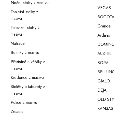
Noční stolky z masívu
VEGAS
Toaletní stolky z
BOGOT
masivu
Grande
Televizní stolky z
masivu
Ardano
Matrace
DOMIN
Botníky z masivu
AUSTIN
Předsíně a věšáky z
BORA
masivu
BELLUNO
Kredence z masívu
GIALO
Stoličky a taburety z
DEJA
masivu
OLD STY
Police z masivu
KANSAS
Zrcadla