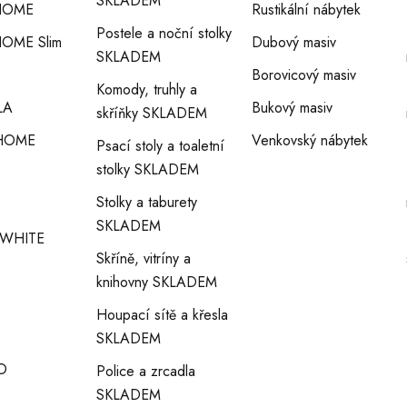
SKLADEM
HOME
Rustikální nábytek
Postele a noční stolky
OME Slim
Dubový masiv
SKLADEM
Borovicový masiv
Komody, truhly a
LA
Bukový masiv
skříňky SKLADEM
HOME
Venkovský nábytek
Psací stoly a toaletní
stolky SKLADEM
Stolky a taburety
SKLADEM
WHITE
Skříně, vitríny a
knihovny SKLADEM
Houpací sítě a křesla
SKLADEM
O
Police a zrcadla
SKLADEM