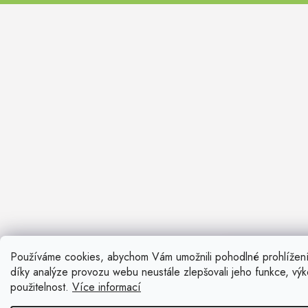
FARO II
Používáme cookies, abychom Vám umožnili pohodlné prohlížen
Nevíte si ra
díky analýze provozu webu neustále zlepšovali jeho funkce, vý
Rádi vám pora
použitelnost.
Více informací
Zavolat n