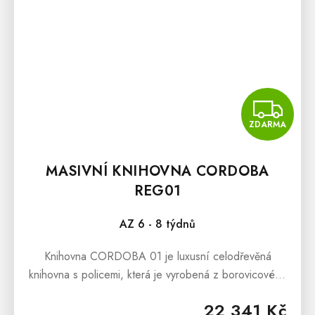
Z
ZDARMA
MASIVNÍ KNIHOVNA CORDOBA
REG01
AZ 6 - 8 týdnů
Knihovna CORDOBA 01 je luxusní celodřevěná
knihovna s policemi, která je vyrobená z borovicového
dřeva. Tato masivní knihovna v rustikálním stylu je
22 341 Kč
vhodná do všech pokojů, kde...