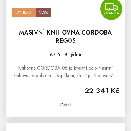
Z
RUSTIKÁLNÍ
VOSK
ZDARMA
MASIVNÍ KNIHOVNA CORDOBA
REG05
AZ 6 - 8 týdnů
Knihovna CORDOBA 05 je kvalitní celo-masivní
knihovna s policemi a šuplíkem, která je zhotovená z
masivního borovicového dřeva.Knihovna CORDOBA
22 341 Kč
05 je v rustikálním stylu a je...
Detail