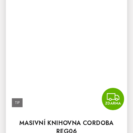
Z
TIP
ZDARMA
MASIVNÍ KNIHOVNA CORDOBA
REG06