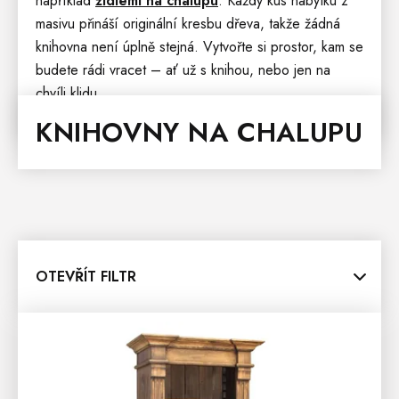
například
židlemi na chalupu
. Každý kus nábytku z
masivu přináší originální kresbu dřeva, takže žádná
knihovna není úplně stejná. Vytvořte si prostor, kam se
budete rádi vracet – ať už s knihou, nebo jen na
chvíli klidu.
KNIHOVNY NA CHALUPU
OTEVŘÍT FILTR
V
Ý
P
I