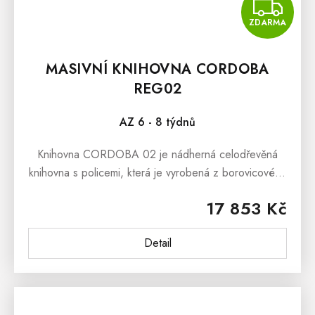
Z
ZDARMA
MASIVNÍ KNIHOVNA CORDOBA
REG02
AZ 6 - 8 týdnů
Knihovna CORDOBA 02 je nádherná celodřevěná
knihovna s policemi, která je vyrobená z borovicového
masivu. Tato dřevěná knihovna v rustikálním stylu je
17 853 Kč
vhodná do všech interiérů,...
Detail