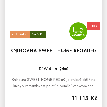
–10 %
ZDA
RUSTIKÁLNÍ
NA MÍRU
ZDARMA
KNIHOVNA SWEET HOME REG60HZ
DPW 4 - 6 týdnů
Knihovna SWEET HOME REG60 je stylová skříň na
knihy v romantickém pojetí s příměsí venkovského
stylu, která si určitě najde cestu do Vašich domovů.
11 115 Kč
Rustikální knihovna je...