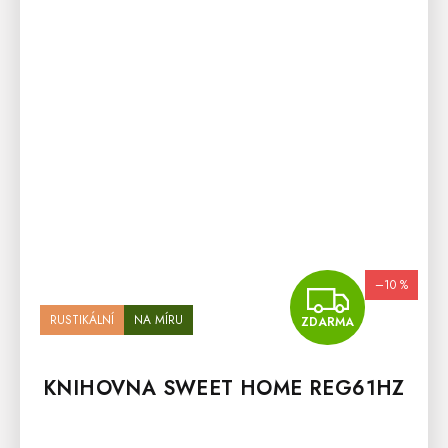
–10 %
ZDA
RUSTIKÁLNÍ
NA MÍRU
ZDARMA
KNIHOVNA SWEET HOME REG61HZ