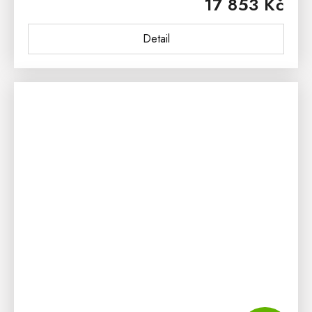
17 853 Kč
rustikálním stylu je vhodná do všech...
Detail