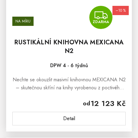
–10 %
ZDA
NA MÍRU
ZDARMA
RUSTIKÁLNÍ KNIHOVNA MEXICANA
N2
DPW 4 - 6 týdnů
Nechte se okouzlit masivní knihovnou MEXICANA N2
– skutečnou skříní na knihy vyrobenou z poctivého
borovicového dřeva v neodolatelném rustikálním stylu.
12 123 Kč
od
Tato knihovna z masivu...
Detail