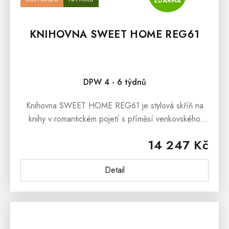
ZDARMA
KNIHOVNA SWEET HOME REG61
Průměrné hodnocení produktu je 5,0 z 5 hvězdiček.
DPW 4 - 6 týdnů
Knihovna SWEET HOME REG61 je stylová skříň na
knihy v romantickém pojetí s příměsí venkovského
stylu, která si určitě najde cestu do Vašich domovů.
14 247 Kč
Rustikální...
Detail