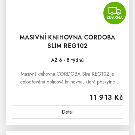
Z
ZDARMA
MASIVNÍ KNIHOVNA CORDOBA
SLIM REG102
AZ 6 - 8 týdnů
Masivní knihovna CORDOBA Slim REG102 je
celodřevěná policová knihovna, která poskytne
bezpečný úkryt pro Vaše oblíbené knihy či dekorační
11 913 Kč
předměty.Masivní knihovna CORDOBA Slim...
Detail