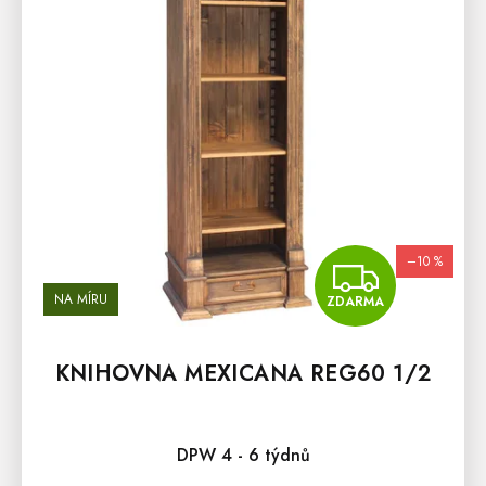
S
P
R
O
D
U
K
T
Ů
–10 %
ZDA
NA MÍRU
ZDARMA
KNIHOVNA MEXICANA REG60 1/2
DPW 4 - 6 týdnů