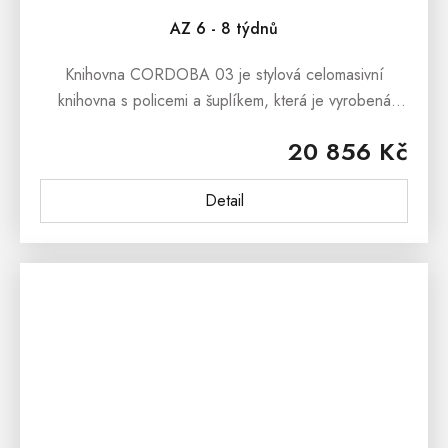
AZ 6 - 8 týdnů
Knihovna CORDOBA 03 je stylová celomasivní
knihovna s policemi a šuplíkem, která je vyrobená
z masivní borovice.Knihovna CORDOBA 03 v
20 856 Kč
rustikálním stylu je vhodná do všech...
Detail