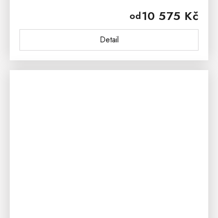
Knihovna z masivu je ošetřena přírodním voskem nebo
10 575 Kč
od
lakem,...
Detail