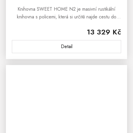
Knihovna SWEET HOME N2 je masivní rustikální
knihovna s policemi, která si určitě najde cestu do
Vašich domovů. Rustikální knihovna SWEET HOME
13 329 Kč
N2 je vyrobena...
Detail