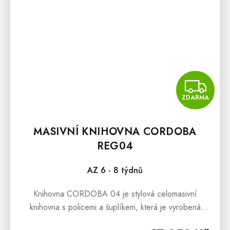
Z
ZDARMA
MASIVNÍ KNIHOVNA CORDOBA
REG04
AZ 6 - 8 týdnů
Knihovna CORDOBA 04 je stylová celomasivní
knihovna s policemi a šuplíkem, která je vyrobená
z masivní borovice.Knihovna CORDOBA 04 v