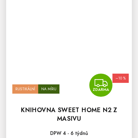
–10 %
ZDA
RUSTIKÁLNÍ
NA MÍRU
ZDARMA
KNIHOVNA SWEET HOME N2 Z
MASIVU
DPW 4 - 6 týdnů