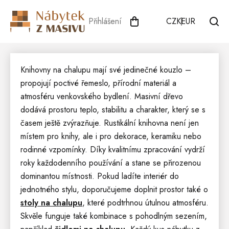
Přejít
na
Přihlášení
CZK
EUR
obsah
Knihovny na chalupu mají své jedinečné kouzlo –
propojují poctivé řemeslo, přírodní materiál a
atmosféru venkovského bydlení. Masivní dřevo
dodává prostoru teplo, stabilitu a charakter, který se s
časem ještě zvýrazňuje. Rustikální knihovna není jen
místem pro knihy, ale i pro dekorace, keramiku nebo
rodinné vzpomínky. Díky kvalitnímu zpracování vydrží
roky každodenního používání a stane se přirozenou
dominantou místnosti. Pokud ladíte interiér do
jednotného stylu, doporučujeme doplnit prostor také o
stoly na chalupu
, které podtrhnou útulnou atmosféru.
Skvěle funguje také kombinace s pohodlným sezením,