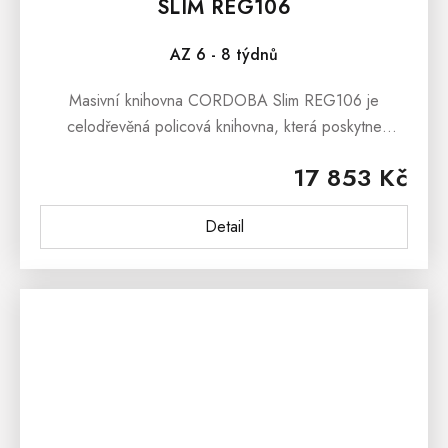
SLIM REG106
AZ 6 - 8 týdnů
Masivní knihovna CORDOBA Slim REG106 je
celodřevěná policová knihovna, která poskytne
bezpečný úkryt pro Vaše oblíbené knihy či dekorační
17 853 Kč
předměty.Masivní knihovna CORDOBA Slim...
Detail