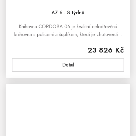
AZ 6 - 8 týdnů
Knihovna CORDOBA 06 je kvalitní celodřevěná
knihovna s policemi a šuplíkem, která je zhotovená z
masivního borovicového dřeva.Knihovna CORDOBA
23 826 Kč
06 je vitrína v rustikálním...
Detail