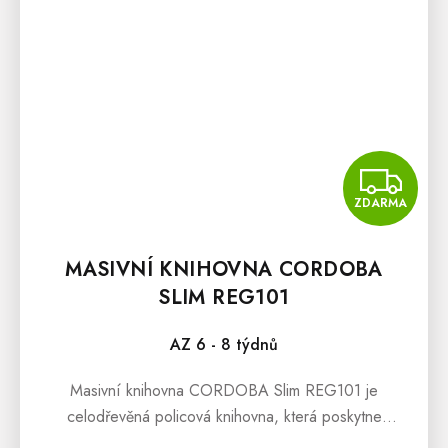
Z
ZDARMA
MASIVNÍ KNIHOVNA CORDOBA
SLIM REG101
AZ 6 - 8 týdnů
Masivní knihovna CORDOBA Slim REG101 je
celodřevěná policová knihovna, která poskytne
bezpečný úkryt pro Vaše oblíbené knihy či dekorační