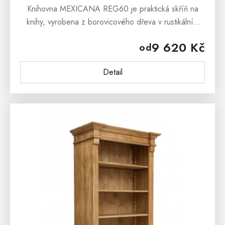
Knihovna MEXICANA REG60 je praktická skříň na
knihy, vyrobena z borovicového dřeva v rustikálním
stylu. Knihovna z masivu je ošetřena přírodním voskem
9 620 Kč
od
nebo lakem, jehož barevnou...
Detail