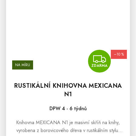
–10 %
ZDA
NA MÍRU
ZDARMA
RUSTIKÁLNÍ KNIHOVNA MEXICANA
N1
DPW 4 - 6 týdnů
Knihovna MEXICANA N1 je masivní skříň na knihy,
vyrobena z borovicového dřeva v rustikálním stylu.