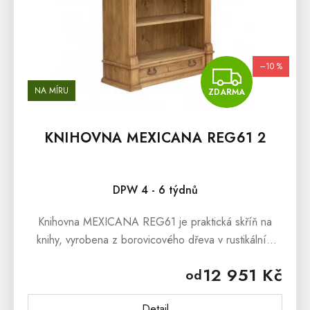
–10 %
ZDA
NA MÍRU
ZDARMA
KNIHOVNA MEXICANA REG61 2
DPW 4 - 6 týdnů
Knihovna MEXICANA REG61 je praktická skříň na
knihy, vyrobena z borovicového dřeva v rustikálním
stylu. Knihovna z masivu je ošetřena přírodním voskem
12 951 Kč
od
nebo lakem,...
Detail