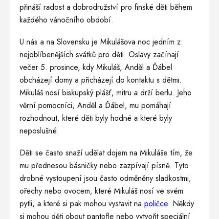
přináší radost a dobrodružství pro finské děti během
každého vánočního období.
U nás a na Slovensku je Mikulášova noc jedním z
nejoblíbenějších svátků pro děti. Oslavy začínají
večer 5. prosince, kdy Mikuláš, Anděl a Ďábel
obcházejí domy a přicházejí do kontaktu s dětmi.
Mikuláš nosí biskupský plášť, mitru a drží berlu. Jeho
věrní pomocníci, Anděl a Ďábel, mu pomáhají
rozhodnout, které děti byly hodné a které byly
neposlušné.
Děti se často snaží udělat dojem na Mikuláše tím, že
mu přednesou básničky nebo zazpívají písně. Tyto
drobné vystoupení jsou často odměněny sladkostmi,
ořechy nebo ovocem, které Mikuláš nosí ve svém
pytli, a které si pak mohou vystavit na
poličce
. Někdy
si mohou děti obout pantofle nebo vytvořit speciální