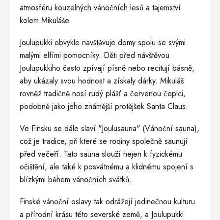
atmosféru kouzelných vánočních lesů a tajemství
kolem Mikuláše.
Joulupukki obvykle navštěvuje domy spolu se svými
malými elfími pomocníky. Děti před návštěvou
Joulupukkiho často zpívají písně nebo recitují básně,
aby ukázaly svou hodnost a získaly dárky. Mikuláš
rovněž tradičně nosí rudý plášť a červenou čepici,
podobně jako jeho známější protějšek Santa Claus.
Ve Finsku se dále slaví "Joulusauna" (Vánoční sauna),
což je tradice, při které se rodiny společně saunují
před večeří. Tato sauna slouží nejen k fyzickému
očištění, ale také k posvátnému a klidnému spojení s
blízkými během vánočních svátků.
Finské vánoční oslavy tak odrážejí jedinečnou kulturu
a přírodní krásu této severské země, a Joulupukki