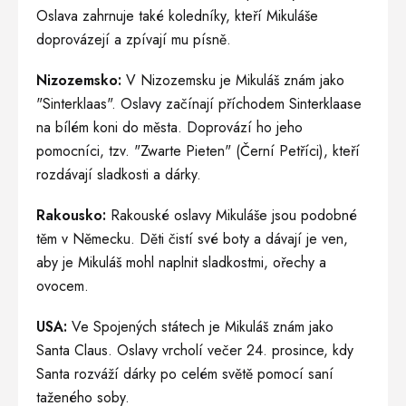
Oslava zahrnuje také koledníky, kteří Mikuláše
doprovázejí a zpívají mu písně.
Nizozemsko:
V Nizozemsku je Mikuláš znám jako
"Sinterklaas". Oslavy začínají příchodem Sinterklaase
na bílém koni do města. Doprovází ho jeho
pomocníci, tzv. "Zwarte Pieten" (Černí Petříci), kteří
rozdávají sladkosti a dárky.
Rakousko:
Rakouské oslavy Mikuláše jsou podobné
těm v Německu. Děti čistí své boty a dávají je ven,
aby je Mikuláš mohl naplnit sladkostmi, ořechy a
ovocem.
USA:
Ve Spojených státech je Mikuláš znám jako
Santa Claus. Oslavy vrcholí večer 24. prosince, kdy
Santa rozváží dárky po celém světě pomocí saní
taženého soby.