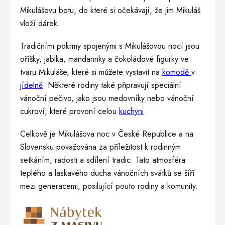
Mikulášovu botu, do které si očekávají, že jim Mikuláš
vloží dárek.
Tradičními pokrmy spojenými s Mikulášovou nocí jsou
oříšky, jablka, mandarinky a čokoládové figurky ve
tvaru Mikuláše, které si můžete vystavit na
komodě
v
jídelně
. Některé rodiny také připravují speciální
vánoční pečivo, jako jsou medovníky nebo vánoční
cukroví, které provoní celou
kuchyni
.
Celkově je Mikulášova noc v České Republice a na
Slovensku považována za příležitost k rodinným
setkáním, radosti a sdílení tradic. Tato atmosféra
teplého a laskavého ducha vánočních svátků se šíří
mezi generacemi, posilující pouto rodiny a komunity.