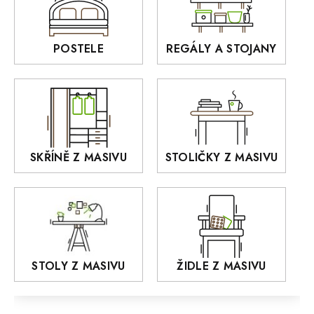
BORA
Interiérové osvětlení
BELLUNO Elegante
Rošty z masivu
POSTELE
REGÁLY A STOJANY
GIALO
Akce
DEJA
OLD STYLE
KANSAS
RETRO
SKŘÍNĚ Z MASIVU
STOLIČKY Z MASIVU
MONET
Praděd
OSLO
AROZZE
STOLY Z MASIVU
ŽIDLE Z MASIVU
MODERN loft
FELIX