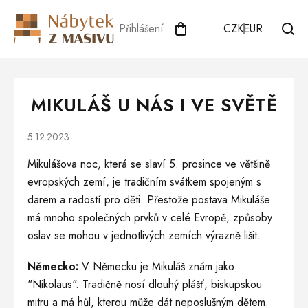
Přejít
na
Přihlášení
CZK
EUR
obsah
MIKULÁŠ U NÁS I VE SVĚTĚ
5.12.2023
Mikulášova noc, která se slaví 5. prosince ve většině
evropských zemí, je tradičním svátkem spojeným s
darem a radostí pro děti. Přestože postava Mikuláše
má mnoho společných prvků v celé Evropě, způsoby
oslav se mohou v jednotlivých zemích výrazně lišit.
Německo:
V Německu je Mikuláš znám jako
"Nikolaus". Tradičně nosí dlouhý plášť, biskupskou
mitru a má hůl, kterou může dát neposlušným dětem.