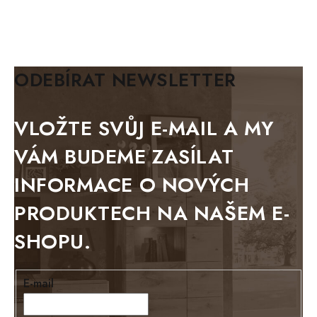
MAZE Elite
KLASIK
BIANCA
ODEBÍRAT NEWSLETTER
BLACK VELVET
METAL
VLOŽTE SVŮJ E-MAIL A MY
BELLUNO grafite
VÁM BUDEME ZASÍLAT
WESTERN
INFORMACE O NOVÝCH
BERLIN
PRODUKTECH NA NAŠEM E-
KOLMAR
SHOPU.
TOSKANIA
LOUISIANA
E-mail
Tello