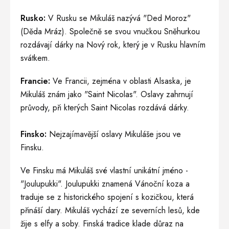
Rusko:
V Rusku se Mikuláš nazývá "Ded Moroz"
(Děda Mráz). Společně se svou vnučkou Sněhurkou
rozdávají dárky na Nový rok, který je v Rusku hlavním
svátkem.
Francie:
Ve Francii, zejména v oblasti Alsaska, je
Mikuláš znám jako "Saint Nicolas". Oslavy zahrnují
průvody, při kterých Saint Nicolas rozdává dárky.
Finsko:
Nejzajímavější oslavy Mikuláše jsou ve
Finsku.
Ve Finsku má Mikuláš své vlastní unikátní jméno -
"Joulupukki". Joulupukki znamená Vánoční koza a
traduje se z historického spojení s kozičkou, která
přináší dary. Mikuláš vychází ze severních lesů, kde
žije s elfy a soby. Finská tradice klade důraz na