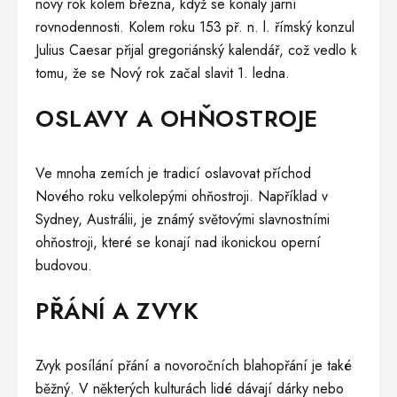
nový rok kolem března, když se konaly jarní
rovnodennosti. Kolem roku 153 př. n. l. římský konzul
Julius Caesar přijal gregoriánský kalendář, což vedlo k
tomu, že se Nový rok začal slavit 1. ledna.
OSLAVY A OHŇOSTROJE
Ve mnoha zemích je tradicí oslavovat příchod
Nového roku velkolepými ohňostroji. Například v
Sydney, Austrálii, je známý světovými slavnostními
ohňostroji, které se konají nad ikonickou operní
budovou.
PŘÁNÍ A ZVYK
Zvyk posílání přání a novoročních blahopřání je také
běžný. V některých kulturách lidé dávají dárky nebo