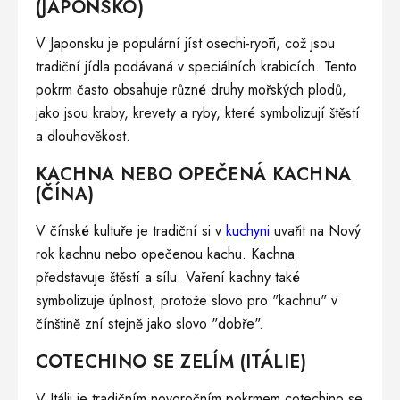
(JAPONSKO)
V Japonsku je populární jíst osechi-ryōri, což jsou
tradiční jídla podávaná v speciálních krabicích. Tento
pokrm často obsahuje různé druhy mořských plodů,
jako jsou kraby, krevety a ryby, které symbolizují štěstí
a dlouhověkost.
KACHNA NEBO OPEČENÁ KACHNA
(ČÍNA)
V čínské kultuře je tradiční si v
kuchyni
uvařit na Nový
rok kachnu nebo opečenou kachu. Kachna
představuje štěstí a sílu. Vaření kachny také
symbolizuje úplnost, protože slovo pro "kachnu" v
čínštině zní stejně jako slovo "dobře".
COTECHINO SE ZELÍM (ITÁLIE)
V Itálii je tradičním novoročním pokrmem cotechino se