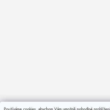
Používáme cookies, abychom Vám umožnili pohodlné prohlížen
Nevíte si ra