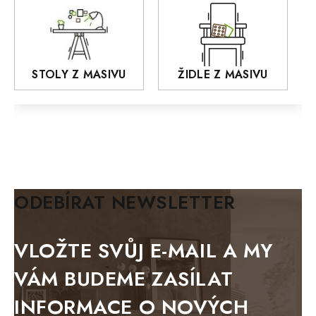
Praděd
OSLO
AROZZE
STOLY Z MASIVU
ŽIDLE Z MASIVU
MODERN loft
FELIX
MAZE Elite
KLASIK
BIANCA
ODEBÍRAT NEWSLETTER
BLACK VELVET
METAL
VLOŽTE SVŮJ E-MAIL A MY
BELLUNO grafite
VÁM BUDEME ZASÍLAT
WESTERN
INFORMACE O NOVÝCH
BERLIN