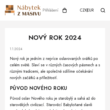
Přejít
na
Přihlášení
CZK
EUR
obsah
NOVÝ ROK 2024
1.1.2024
Nový rok je jedním z nejvíce oslavovaných svátků po
celém světě. Slaví se v různých časových pásmech a s
různými tradicemi, ale společně sdílíme očekávání
nových začátků a příležitostí.
PŮVOD NOVÉHO ROKU
Původ oslav Nového roku je starobylý a sahá až do
starověkých civilizací. Starověcí Babyloňané slavili