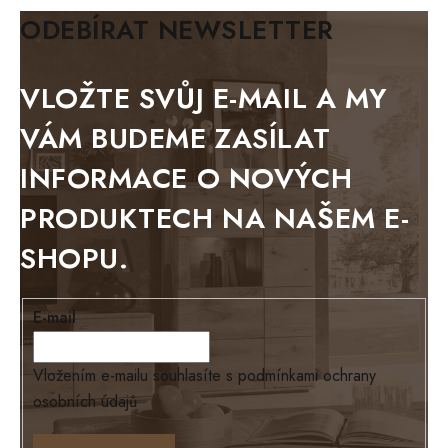
BIANCA
ODEBÍRAT NEWSLETTER
BLACK VELVET
METAL
VLOŽTE SVŮJ E-MAIL A MY
BELLUNO grafite
VÁM BUDEME ZASÍLAT
WESTERN
INFORMACE O NOVÝCH
BERLIN
PRODUKTECH NA NAŠEM E-
KOLMAR
SHOPU.
TOSKANIA
LOUISIANA
E-mail
Tello
Loriano
Vložením e-mailu souhlasíte s
podmínkami ochrany
osobních údajů
EXCLUSIVE
Ontario