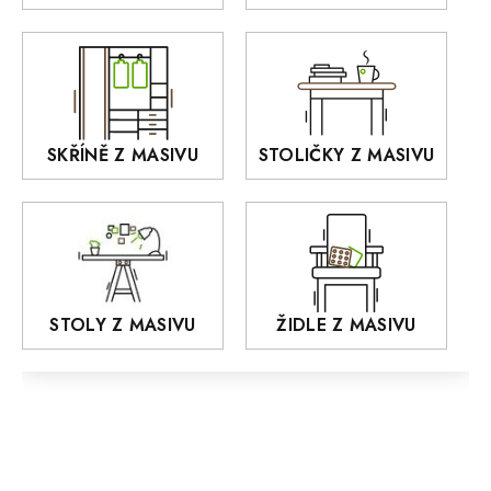
Akce
DEJA
OLD STYLE
KANSAS
RETRO
SKŘÍNĚ Z MASIVU
STOLIČKY Z MASIVU
MONET
Praděd
OSLO
AROZZE
STOLY Z MASIVU
ŽIDLE Z MASIVU
MODERN loft
FELIX
MAZE Elite
KLASIK