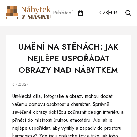
Přejít
na
Přihlášení
CZK
EUR
obsah
UMĚNÍ NA STĚNÁCH: JAK
NEJLÉPE USPOŘÁDAT
OBRAZY NAD NÁBYTKEM
8.4.2024
Umělecká díla, fotografie a obrazy mohou dodat
vašemu domovu osobnost a charakter. Správně
zavěšené obrazy dokážou zdůraznit design interiéru a
přinést do místnosti útulnou atmosféru. Ale jak je
nejlépe uspořádat, aby vynikly a zapadly do prostoru
harmonicky? Zde jsou praktické tipy a triky, jak toho