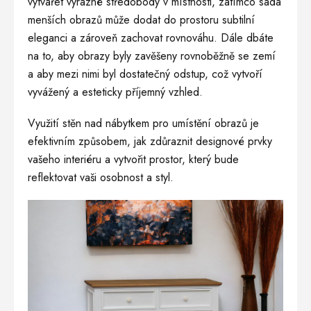
vytvářet výrazné středobody v místnosti, zatímco sada
menších obrazů může dodat do prostoru subtilní
eleganci a zároveň zachovat rovnováhu. Dále dbáte
na to, aby obrazy byly zavěšeny rovnoběžně se zemí
a aby mezi nimi byl dostatečný odstup, což vytvoří
vyvážený a esteticky příjemný vzhled.
Využití stěn nad nábytkem pro umístění obrazů je
efektivním způsobem, jak zdůraznit designové prvky
vašeho interiéru a vytvořit prostor, který bude
reflektovat vaši osobnost a styl.