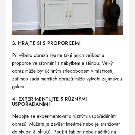
3. HRAJTE SI S PROPORCEMI
Při výběru obrazů zvažte také jejich velikost a
proporce ve srovnání s nábytkem a stěnou. Velký
obraz může být účinným středobodem v místnosti,
zatímco sada menších obrazů může vytvořit zajímavou
galerii.
4. EXPERIMENTUJTE S RŮZNÝMI
USPOŘÁDÁNÍMI
Nebojte se experimentovat s různými uspořádáními
obrazů. Můžete je zavěsit lineárně nebo je aranžovat
do skupin či shluků. Použití šablon nebo náčrtků na