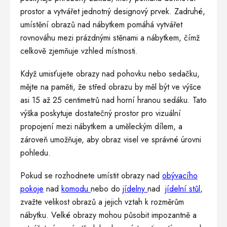
prostor a vytvářet jednotný designový prvek. Zadruhé,
umístění obrazů nad nábytkem pomáhá vytvářet
rovnováhu mezi prázdnými stěnami a nábytkem, čímž
celkově zjemňuje vzhled místnosti.
Když umisťujete obrazy nad pohovku nebo sedačku,
mějte na paměti, že střed obrazu by měl být ve výšce
asi 15 až 25 centimetrů nad horní hranou sedáku. Tato
výška poskytuje dostatečný prostor pro vizuální
propojení mezi nábytkem a uměleckým dílem, a
zároveň umožňuje, aby obraz visel ve správné úrovni
pohledu.
Pokud se rozhodnete umístit obrazy nad
obývacího
pokoje
nad
komodu
nebo do
jídelny
nad
jídelní stůl
,
zvažte velikost obrazů a jejich vztah k rozměrům
nábytku. Velké obrazy mohou působit impozantně a