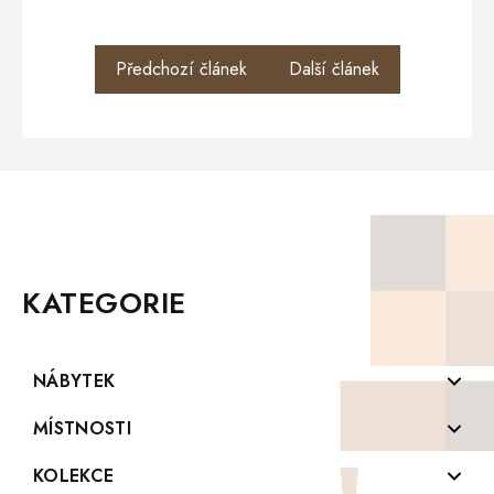
Předchozí článek
Další článek
Z
Á
P
KATEGORIE
A
T
Í
NÁBYTEK
Komody z masivu
MÍSTNOSTI
Konferenční stolky z masivu
Koupelny
KOLEKCE