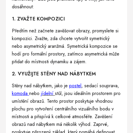
dosáhnout:
1. ZVAŽTE KOMPOZICI
Předtím než začnete zavěšovat obrazy, promyslete si
kompozici. Zvažte, zda chcete vytvořit symetrický
nebo asymetrický aranžmá. Symetrická kompozice se
hodí pro formální prostory, zatímco asymetrická může
přidat do místnosti dynamiku a zájem.
2. VYUŽIJTE STĚNY NAD NÁBYTKEM
Stěny nad nábytkem, jako je
postel
,
sedací souprava
,
komoda
nebo
jídelní
stůl
, jsou ideálním prostorem pro
umístění obrazů. Tento prostor poskytuje vhodnou
plochu pro vytvoření centrálního vizuálního bodu v
místnosti a přispívá k celkové atmosféře. Zavěšení
obrazů nad nábytkem má několik výhod. Zaprvé,
poskytuje přirozený základ, který pomáhá definovat