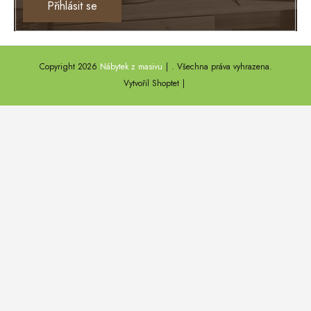
Přihlásit se
TEXAS
ANNY
Copyright 2026
Nábytek z masivu
. Všechna práva vyhrazena.
DEL SOL
Vytvořil Shoptet
LOFT HARMONY
FARO II