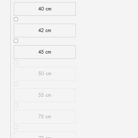
40 cm
42 cm
45 cm
50 cm
55 cm
75 cm