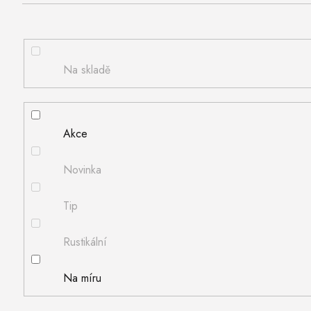
Na skladě
Akce
Novinka
Tip
Rustikální
Na míru