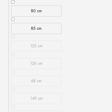
80 cm
85 cm
125 cm
126 cm
68 cm
149 cm