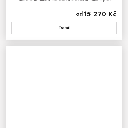
snadnou úpravu. Bukový jídelní rozkládací stůl
15 270 Kč
od
MILANO se vyrábí v...
Detail