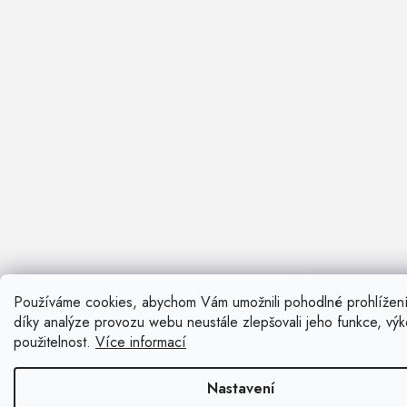
Používáme cookies, abychom Vám umožnili pohodlné prohlížen
Nevíte si ra
díky analýze provozu webu neustále zlepšovali jeho funkce, vý
Rádi vám pora
použitelnost.
Více informací
Zavolat n
Nastavení
Kontaktní fo