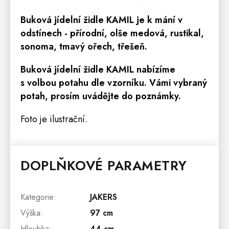
Buková jídelní židle KAMIL je k mání v
odstínech - přírodní,
olše medová, rustikal,
sonoma, tmavý ořech, třešeň.
Buková jídelní židle KAMIL
nabízíme
s volbou potahu dle vzorníku. Vámi vybraný
potah, prosím uvádějte do poznámky.
Foto je ilustrační.
DOPLŇKOVÉ PARAMETRY
Kategorie
:
JAKERS
Výška
:
97 cm
Hloubka
:
44 cm