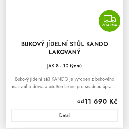
Z
ZDARMA
BUKOVÝ JÍDELNÍ STŮL KANDO
LAKOVANÝ
JAK 8 - 10 týdnů
Bukový jídelní stůl KANDO je vyroben z bukového
masivního dřeva a ošetřen lakem pro snadnou úpravu.
Bukový jídelní stůl KANDO se vyrábí v barevných
11 690 Kč
od
variantach -...
Detail