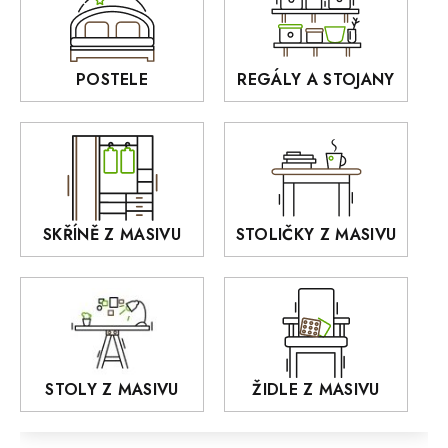
BORA
Interiérové osvětlení
BELLUNO Elegante
Rošty z masivu
POSTELE
REGÁLY A STOJANY
GIALO
Akce
DEJA
OLD STYLE
KANSAS
RETRO
SKŘÍNĚ Z MASIVU
STOLIČKY Z MASIVU
MONET
Praděd
OSLO
AROZZE
STOLY Z MASIVU
ŽIDLE Z MASIVU
MODERN loft
FELIX