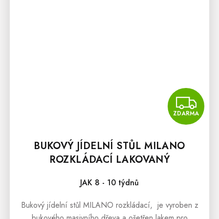
Z
ZDARMA
BUKOVÝ JÍDELNÍ STŮL MILANO
ROZKLÁDACÍ LAKOVANÝ
JAK 8 - 10 týdnů
Bukový jídelní stůl MILANO rozkládací, je vyroben z
bukového masivního dřeva a ošetřen lakem pro