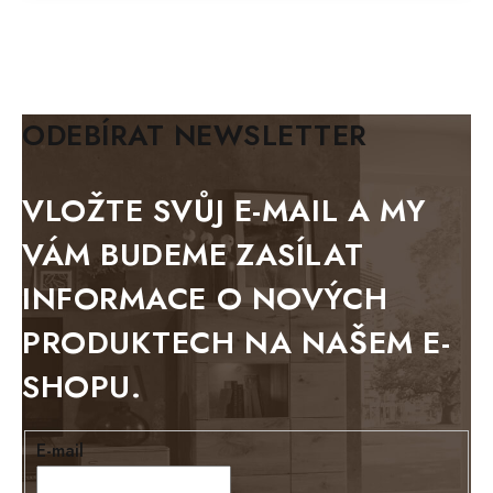
MAZE Elite
KLASIK
BIANCA
ODEBÍRAT NEWSLETTER
BLACK VELVET
METAL
VLOŽTE SVŮJ E-MAIL A MY
BELLUNO grafite
VÁM BUDEME ZASÍLAT
WESTERN
INFORMACE O NOVÝCH
BERLIN
PRODUKTECH NA NAŠEM E-
KOLMAR
SHOPU.
TOSKANIA
LOUISIANA
E-mail
Tello