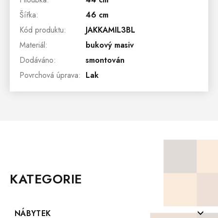
Šířka
:
46 cm
Kód produktu
:
JAKKAMIL3BL
Materiál
:
bukový masiv
Dodáváno
:
smontován
Povrchová úprava
:
Lak
Z
Á
P
KATEGORIE
A
T
Í
NÁBYTEK