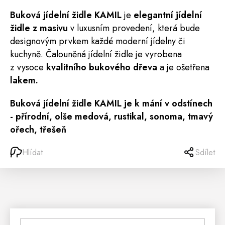
Buková jídelní
židle
KAMIL
je
elegantní jídelní
židle z masivu
v luxusním provedení, která bude
designovým prvkem každé moderní jídelny či
kuchyně. Čalouněná jídelní židle je vyrobena
z vysoce
kvalitního bukového dřeva
a je ošetřena
lakem
.
Buková jídelní židle KAMIL je k mání v odstínech
- přírodní,
olše medová, rustikal, sonoma, tmavý
ořech, třešeň
Hlídat
Sdílet