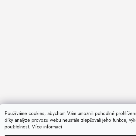
Používáme cookies, abychom Vám umožnili pohodlné prohlížen
Nevíte si ra
díky analýze provozu webu neustále zlepšovali jeho funkce, vý
Rádi vám pora
použitelnost.
Více informací
Zavolat n