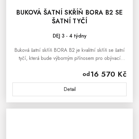
BUKOVÁ ŠATNÍ SKŘÍŇ BORA B2 SE
ŠATNÍ TYČÍ
DEJ 3 - 4 týdny
Buková šatní skříň BORA B2 je kvalitní skříň se šatní
tyčí, která bude výborným přínosem pro obývací
pokoje, dětské pokoje i studentské pokoje. Buková
16 570 Kč
od
šatní skříň BORA B2 se...
Detail