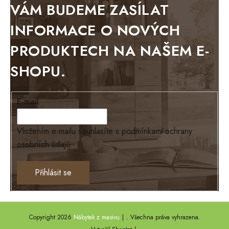
VÁM BUDEME ZASÍLAT
WESTERN
INFORMACE O NOVÝCH
BERLIN
PRODUKTECH NA NAŠEM E-
KOLMAR
SHOPU.
TOSKANIA
LOUISIANA
E-mail
Tello
Loriano
Vložením e-mailu souhlasíte s
podmínkami ochrany
osobních údajů
EXCLUSIVE
Ontario
Přihlásit se
TEXAS
ANNY
Copyright 2026
Nábytek z masivu
. Všechna práva vyhrazena.
DEL SOL