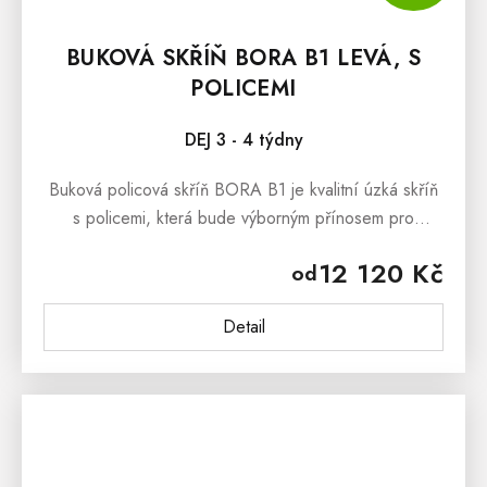
BUKOVÁ SKŘÍŇ BORA B1 LEVÁ, S
POLICEMI
DEJ 3 - 4 týdny
Buková policová skříň BORA B1 je kvalitní úzká skříň
s policemi, která bude výborným přínosem pro
obývací pokoje, dětské pokoje i studentské
12 120 Kč
od
pokoje.Buková policová skříň BORA...
Detail