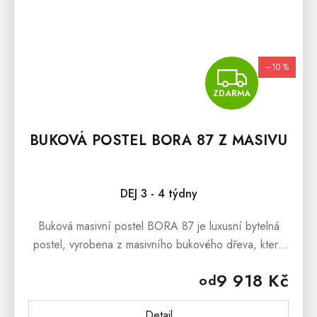
–10 %
ZDA
ZDARMA
BUKOVÁ POSTEL BORA 87 Z MASIVU
DEJ 3 - 4 týdny
Buková masivní postel BORA 87 je luxusní bytelná
postel, vyrobena z masivního bukového dřeva, která
dokáže okouzlit svým masivním vzhledem a stylovým
9 918 Kč
od
provedenímBuková masivní...
Detail