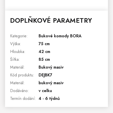
DOPLŇKOVÉ PARAMETRY
Kategorie
:
Bukové komody BORA
Výška
:
75 cm
Hloubka
:
42 cm
Šířka
:
85 cm
Materiál
:
Bukový masiv
Kód produktu
:
DEJBK7
Materiál
:
bukový masiv
Dodáváno
:
v celku
Termín dodání
:
4 - 6 týdnů