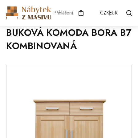
Přejít
na
Přihlášení
CZK
EUR
obsah
BUKOVÁ KOMODA BORA B7
KOMBINOVANÁ