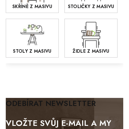
RETRO
SKŘÍNĚ Z MASIVU
STOLIČKY Z MASIVU
MONET
Praděd
OSLO
AROZZE
STOLY Z MASIVU
ŽIDLE Z MASIVU
MODERN loft
FELIX
MAZE Elite
KLASIK
BIANCA
ODEBÍRAT NEWSLETTER
BLACK VELVET
METAL
VLOŽTE SVŮJ E-MAIL A MY
BELLUNO grafite