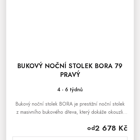
BUKOVÝ NOČNÍ STOLEK BORA 79
PRAVÝ
4 - 6 týdnů
Bukový noční stolek BORA je prestižní noční stolek
z masivního bukového dřeva, který dokáže okouzlit
svým masivním vzhledem a stylovým
2 678 Kč
od
provedenímBukový noční stolek BORA se...