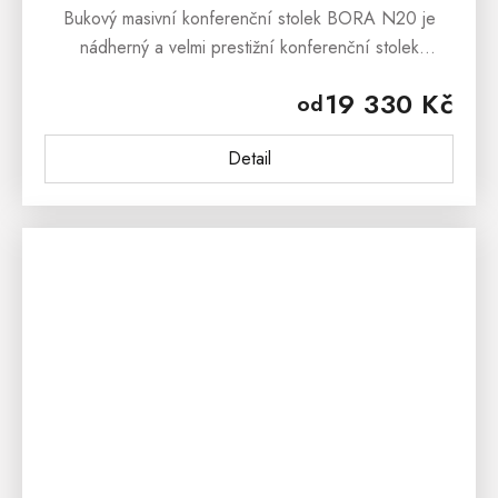
Bukový masivní konferenční stolek BORA N20 je
nádherný a velmi prestižní konferenční stolek
z masivního bukového dřeva, který dokáže uchvátit
19 330 Kč
od
svým masivním zpracováním a...
Detail