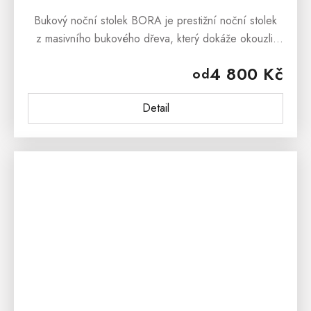
Bukový noční stolek BORA je prestižní noční stolek
z masivního bukového dřeva, který dokáže okouzlit
svým masivním vzhledem a stylovým
4 800 Kč
od
provedenímBukový noční stolek BORA se...
Detail