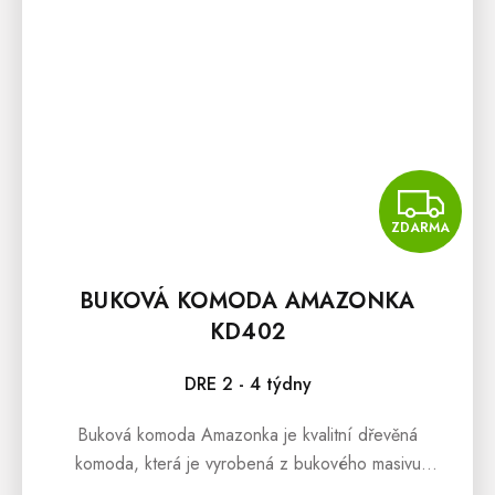
Z
ZDARMA
BUKOVÁ KOMODA AMAZONKA
KD402
DRE 2 - 4 týdny
Buková komoda Amazonka je kvalitní dřevěná
komoda, která je vyrobená z bukového masivu
nejvyšší jakosti. Použití dřevěného materiálu má