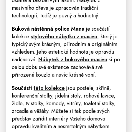
ošetřena bezbarvým lakem. Nábytek z
masivního dřeva je zpracován tradiční
technologií, tudíž je pevný a hodnotný.
Buková nástěnná police Mana
je součástí
kolekce
stylového nábytku z masivu
, který je
typický svým krásným, přírodním a originálním
vzhledem. Jeho estetická hodnota je opravdu
nadčasová.
Nábytek z bukového masivu
si po
celou dobu své existence zachovává své
přirozené kouzlo a navíc krásně voní.
Součástí
této kolekce
jsou
postele
,
skříně
,
konferenční stolky, jídelní
stoly
, rohové
lavice
,
židle
, tv stolky,
komody
,
vitríny
,
toaletní stolky
,
zrcadla
a
věšáky
.
Můžete si tak podle svých
představ zařídit interiéry Vašeho domova
opravdu kvalitním a nesmrtelným nábytkem.