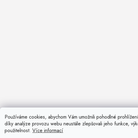
Používáme cookies, abychom Vám umožnili pohodlné prohlížen
Nevíte si ra
díky analýze provozu webu neustále zlepšovali jeho funkce, vý
Rádi vám pora
použitelnost.
Více informací
Zavolat n