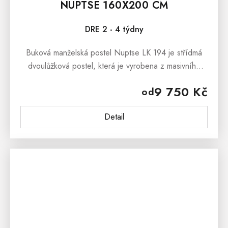
NUPTSE 160X200 CM
DRE 2 - 4 týdny
Buková manželská postel Nuptse LK 194 je střídmá
dvoulůžková postel, která je vyrobena z masivního
bukového dřeva. Masivní dřevo je zdravotně
9 750 Kč
od
nezávadný materiál, který je...
Detail