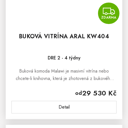
Z
ZDARMA
BUKOVÁ VITRÍNA ARAL KW404
DRE 2 - 4 týdny
Buková komoda Malawi je masivní vitrína nebo
chcete-li knihovna, která je zhotovená z bukového
masivu vysoké kvality. Dřevěný materiál má nespočet
29 530 Kč
od
předností, které zhodnotí...
Detail