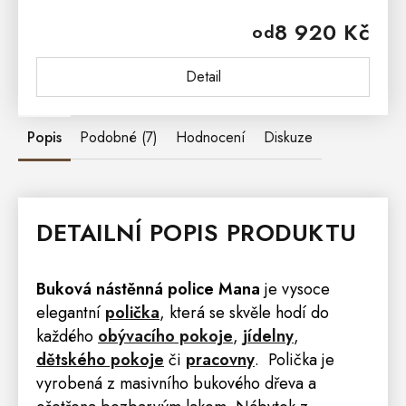
bukového dřeva. Masivní dřevo je zdravotně
8 920 Kč
od
nezávadný materiál, který je...
Detail
Popis
Podobné (7)
Hodnocení
Diskuze
DETAILNÍ POPIS PRODUKTU
Buková nástěnná
police
Mana
je vysoce
elegantní
polička
, která se skvěle hodí do
každého
obývacího pokoje
,
jídelny
,
dětského pokoje
či
pracovny
. Polička je
vyrobená z masivního bukového dřeva a