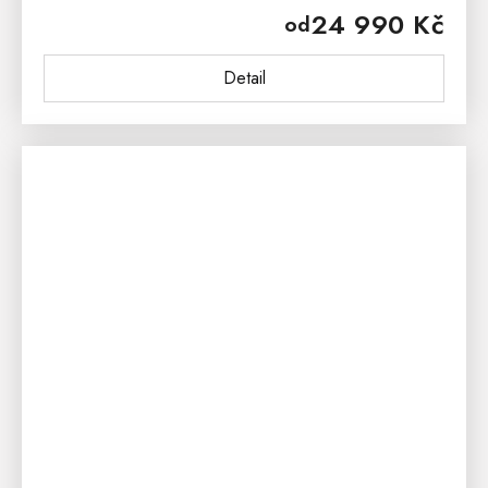
24 990 Kč
od
množství výhod, kterou ocení nejen...
Detail