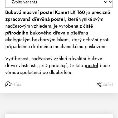
Buková masivní
postel
Kamet LK 160
je
precizně
zpracovaná dřevěná postel
, která vyniká svým
nadčasovým vzhledem. Je vyrobena z
čistě
přírodního
bukového dřeva
a ošetřena
ekologickým bezbarvým lakem, který ochrání proti
případnému drobnému mechanickému poškození.
Vytříbenost, nadčasový vzhled a kvalitní bukové
dřevo-vlastnosti, jenž garantují, že tato
postel
bude
věrnou společnicí po dlouhá léta.
Hlídat
Sdílet