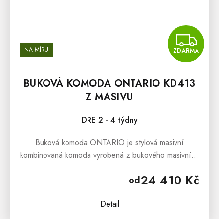
Z
NA MÍRU
ZDARMA
BUKOVÁ KOMODA ONTARIO KD413
Z MASIVU
DRE 2 - 4 týdny
Buková komoda ONTARIO je stylová masivní
kombinovaná komoda vyrobená z bukového masivního
dřeva nejvyšší jakosti. Masivní dřevo má množství
24 410 Kč
od
výhod, kterou ocení nejen všichni...
Detail