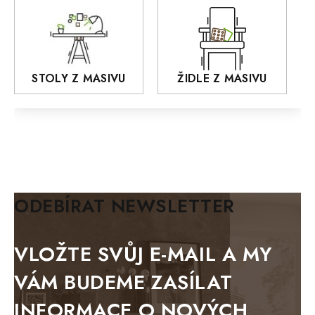
Praděd
OSLO
AROZZE
STOLY Z MASIVU
ŽIDLE Z MASIVU
MODERN loft
FELIX
MAZE Elite
KLASIK
BIANCA
ODEBÍRAT NEWSLETTER
BLACK VELVET
METAL
VLOŽTE SVŮJ E-MAIL A MY
BELLUNO grafite
VÁM BUDEME ZASÍLAT
WESTERN
INFORMACE O NOVÝCH