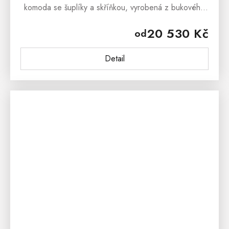
komoda se šuplíky a skříňkou, vyrobená z bukového
masivního dřeva nejvyšší jakosti. Masivní dřevo má
20 530 Kč
od
množství výhod, kterou...
Detail