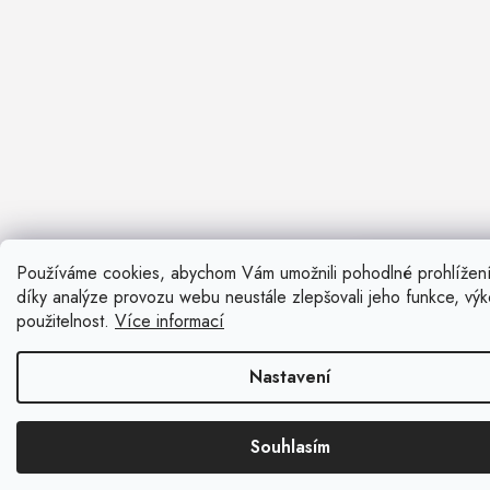
Používáme cookies, abychom Vám umožnili pohodlné prohlížen
Nevíte si ra
díky analýze provozu webu neustále zlepšovali jeho funkce, vý
Rádi vám pora
použitelnost.
Více informací
Zavolat n
Nastavení
Kontaktní fo
Souhlasím