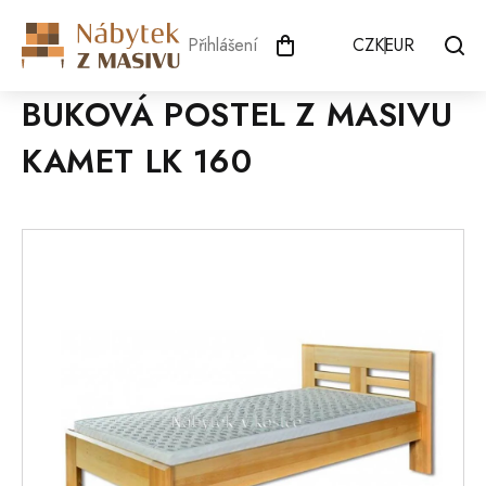
Přejít
na
Přihlášení
CZK
EUR
obsah
BUKOVÁ POSTEL Z MASIVU
KAMET LK 160