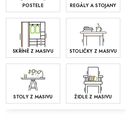
Rošty z masivu
POSTELE
REGÁLY A STOJANY
GIALO
Akce
DEJA
OLD STYLE
KANSAS
RETRO
SKŘÍNĚ Z MASIVU
STOLIČKY Z MASIVU
MONET
Praděd
OSLO
AROZZE
STOLY Z MASIVU
ŽIDLE Z MASIVU
MODERN loft
FELIX
MAZE Elite