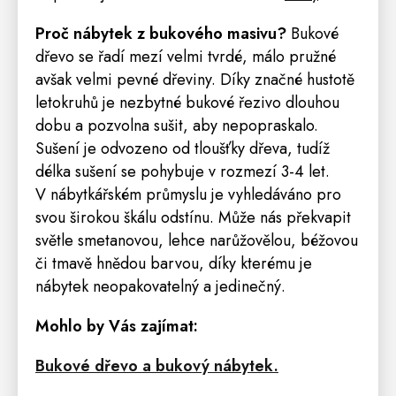
Proč nábytek z bukového masivu?
Bukové
dřevo se řadí mezí velmi tvrdé, málo pružné
avšak velmi pevné dřeviny. Díky značné hustotě
letokruhů je nezbytné bukové řezivo dlouhou
dobu a pozvolna sušit, aby nepopraskalo.
Sušení je odvozeno od tloušťky dřeva, tudíž
délka sušení se pohybuje v rozmezí 3-4 let.
V nábytkářském průmyslu je vyhledáváno pro
svou širokou škálu odstínu. Může nás překvapit
světle smetanovou, lehce narůžovělou, béžovou
či tmavě hnědou barvou, díky kterému je
nábytek neopakovatelný a jedinečný.
Mohlo by Vás zajímat:
Bukové dřevo a bukový nábytek.