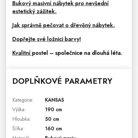
Bukový masivní nábytek pro nevšední
estetický zážitek.
Jak správně pečovat o dřevěný nábytek.
Dopřejte své ložnici barvy!
Kvalitní
postel
– společnice na dlouhá léta.
DOPLŇKOVÉ PARAMETRY
Kategorie
:
KANSAS
Výška
:
190 cm
Hloubka
:
50 cm
Šířka
:
160 cm