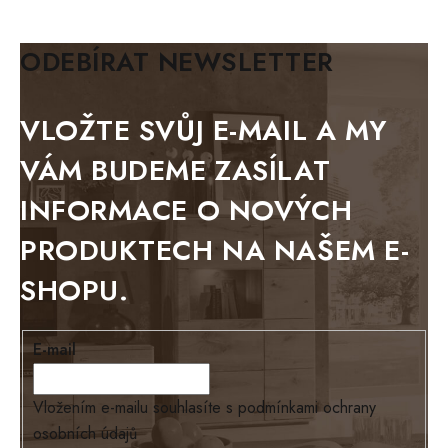
KLASIK
BIANCA
ODEBÍRAT NEWSLETTER
BLACK VELVET
METAL
VLOŽTE SVŮJ E-MAIL A MY
BELLUNO grafite
VÁM BUDEME ZASÍLAT
WESTERN
INFORMACE O NOVÝCH
BERLIN
PRODUKTECH NA NAŠEM E-
KOLMAR
SHOPU.
TOSKANIA
LOUISIANA
E-mail
Tello
Loriano
Vložením e-mailu souhlasíte s
podmínkami ochrany
osobních údajů
EXCLUSIVE