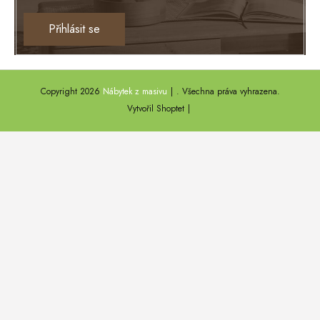
Ontario
Přihlásit se
TEXAS
ANNY
Copyright 2026
Nábytek z masivu
. Všechna práva vyhrazena.
DEL SOL
Vytvořil Shoptet
LOFT HARMONY
FARO II