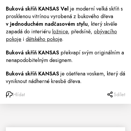
Buková
skříň
KANSAS
Vel
je moderní velká skříň s
prosklenou vitrínou vyrobená z bukového dřeva
v jednoduchém nadčasovém stylu
, který skvěle
zapadá do interiéru
ložnice
,
předsíně
,
obývacího
pokoje
i
dětského pokoje
.
Buková skříň KANSAS
překvapí svým originálním a
nenapodobitelným designem.
Buková skříň KANSAS
je ošetřena voskem, který dá
vyniknout nádherné kresbě dřeva.
Hlídat
Sdílet