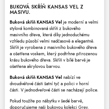
BUKOVÁ
SKŘÍŇ
KANSAS
VEL Z
MASIVU.
Buková skříň KANSAS Vel
je moderní a velmi
stylová kombinovaná skříň z bukového
masivního dřeva, která díky jednoduchému
vzhledu působí velmi nadčasově a elegantně.
Skříň je vyrobena z masivního bukového dřeva
a ošetřena voskem, který podtrhne přirozenou
krásu bukového dřeva. Skříň v bílé barvě je
ošetřena akrylovou barvou.
Buková skříň KANSAS Vel
nabízí ve
dvoudvéřové části šatní tyč a polici v horní
části. V jednodveřové části se nacházejí
police
.
Pokud toužíte po nábytku v šedé barvě,
doporučujeme naši bukovou kolekci
Grey
.