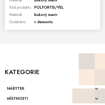
Materiál
:
Bukový masiv
Kód produktu
:
POLFORTIS/VEL
Materiál
:
bukový masiv
Dodáváno
:
v demontu
Z
Á
P
KATEGORIE
A
T
Í
NÁBYTEK
Komody z masivu
MÍSTNOSTI