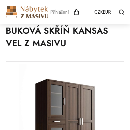
Přejít
na
Přihlášení
CZK
EUR
obsah
BUKOVÁ SKŘÍŇ KANSAS
VEL Z MASIVU