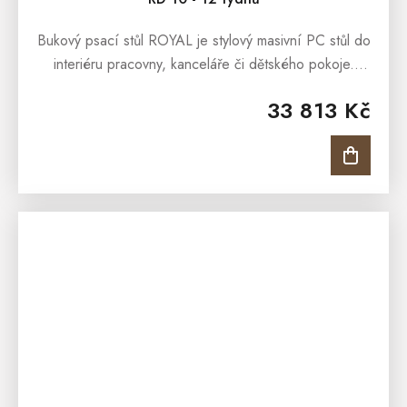
Bukový psací stůl ROYAL je stylový masivní PC stůl do
interiéru pracovny, kanceláře či dětského pokoje.
Bukový psací stůl ROYAL vyroben z masivního
33 813 Kč
břízového masivu a ošetřen...