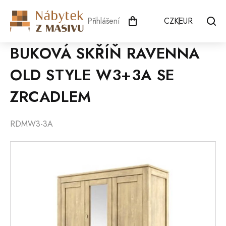
Přejít
na
Přihlášení
CZK
EUR
obsah
BUKOVÁ SKŘÍŇ RAVENNA
OLD STYLE W3+3A SE
ZRCADLEM
RDMW3-3A