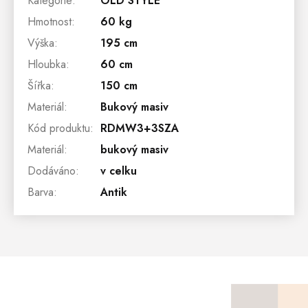
Kategorie
:
OLD STYLE
Hmotnost
:
60 kg
Výška
:
195 cm
Hloubka
:
60 cm
Šířka
:
150 cm
Materiál
:
Bukový masiv
Kód produktu
:
RDMW3+3SZA
Materiál
:
bukový masiv
Dodáváno
:
v celku
Barva
:
Antik
Z