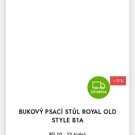
–10 %
ZDA
ZDARMA
BUKOVÝ PSACÍ STŮL ROYAL OLD
STYLE B1A
RD 10 - 12 týdnů