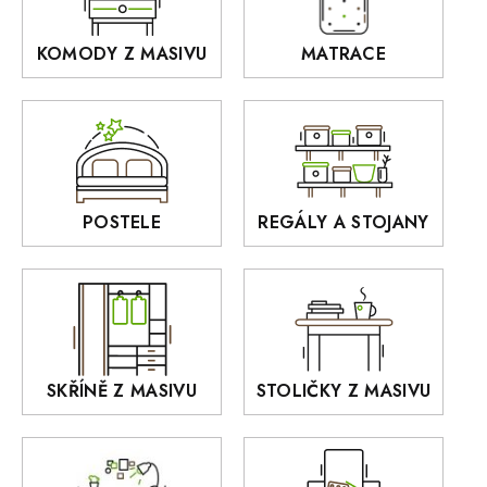
Stoličky a taburety z masivu
Ardano
KOMODY Z MASIVU
MATRACE
Police z masivu
DOMINO
Zrcadla
AUSTIN
Sedací soupravy
BORA
Interiérové osvětlení
BELLUNO Elegante
Rošty z masivu
POSTELE
REGÁLY A STOJANY
GIALO
Akce
DEJA
OLD STYLE
KANSAS
RETRO
SKŘÍNĚ Z MASIVU
STOLIČKY Z MASIVU
MONET
Praděd