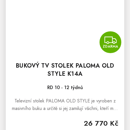
Z
ZDARMA
BUKOVÝ TV STOLEK PALOMA OLD
STYLE K14A
RD 10 - 12 týdnů
Televizní stolek PALOMA OLD STYLE je vyroben z
masivního buku a určitě si jej zamilují všichni, kteří mají
rádi retro styl. Tento kus nábytku lze použít i jako
26 770 Kč
komodu.