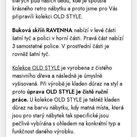
starých půd našich dědů, kde je spousta
krásného
retro
nábytku a proto jsme pro Vás
připravili kolekci OLD STYLE.
Buková skříň RAVENNA
nabízí v levé části
šatní tyč a polici v horní části. Pravá část nabízí
3 samostatné
police
. V prostřední části je
rovněž šatní tyč.
Kolekce OLD STYL
E
je vyrobena z čistého
masivního dřeva a následně je úmyslně
vyšisovaná. Při výrobě je kladen důraz na styl a
proto
úprava OLD STYLE je čistě ruční
práce.
U kolekce OLD STYLE je taktéž kladen
důraz na barvu nábytku, kdy matná místa, která
jsou pro starý nábytek tak specifické jsou
pečlivě vybírána s ohledem na konkrétní typ a
funkčnost daného výrobku.