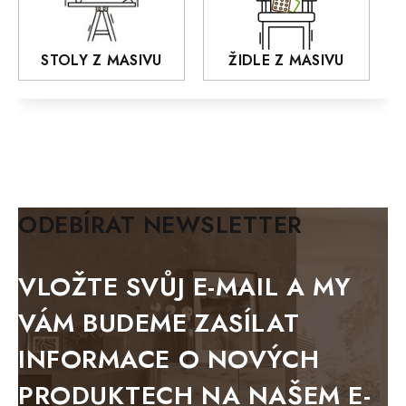
OSLO
AROZZE
STOLY Z MASIVU
ŽIDLE Z MASIVU
MODERN loft
FELIX
MAZE Elite
KLASIK
BIANCA
ODEBÍRAT NEWSLETTER
BLACK VELVET
METAL
VLOŽTE SVŮJ E-MAIL A MY
BELLUNO grafite
VÁM BUDEME ZASÍLAT
WESTERN
INFORMACE O NOVÝCH
BERLIN
PRODUKTECH NA NAŠEM E-
KOLMAR