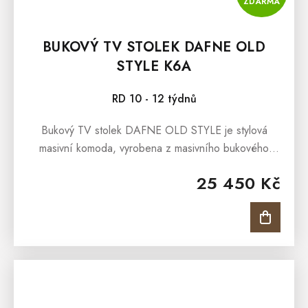
ZDARMA
BUKOVÝ TV STOLEK DAFNE OLD
STYLE K6A
RD 10 - 12 týdnů
Bukový TV stolek DAFNE OLD STYLE je stylová
masivní komoda, vyrobena z masivního bukového
masivu a ošetřen přírodním olejem v barvě antik.
25 450 Kč
Bukový TV stolek DAFNE...