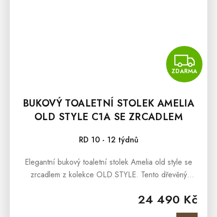
Z
ZDARMA
BUKOVÝ TOALETNÍ STOLEK AMELIA
OLD STYLE C1A SE ZRCADLEM
RD 10 - 12 týdnů
Elegantní bukový toaletní stolek Amelia old style se
zrcadlem z kolekce OLD STYLE. Tento dřevěný
toaletní stolek z masivu v rustikálním a vintage stylu je
24 490 Kč
ideální volbou pro...