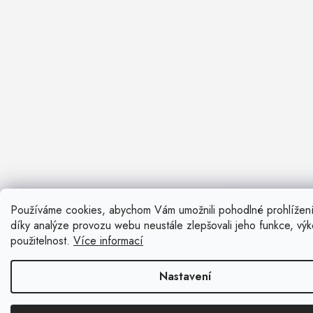
Používáme cookies, abychom Vám umožnili pohodlné prohlížen
Nevíte si ra
díky analýze provozu webu neustále zlepšovali jeho funkce, vý
Rádi vám pora
použitelnost.
Více informací
Zavolat n
Nastavení
Kontaktní fo