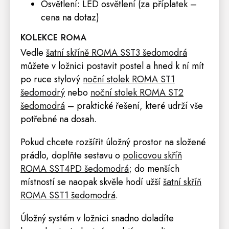
Osvětlení
: LED osvětlení (za příplatek –
cena na dotaz)
KOLEKCE ROMA
Vedle
šatní skříně ROMA SST3 šedomodrá
můžete v ložnici postavit
postel
a hned k ní mít
po ruce stylový
noční stolek ROMA ST1
šedomodrý
nebo
noční stolek ROMA ST2
šedomodrá
– praktické řešení, které udrží vše
potřebné na dosah.
Pokud chcete rozšířit úložný prostor na složené
prádlo, doplňte sestavu o
policovou skříň
ROMA SST4PD šedomodrá
; do menších
místností se naopak skvěle hodí užší
šatní skříň
ROMA SST1 šedomodrá
.
Úložný systém v ložnici snadno doladíte