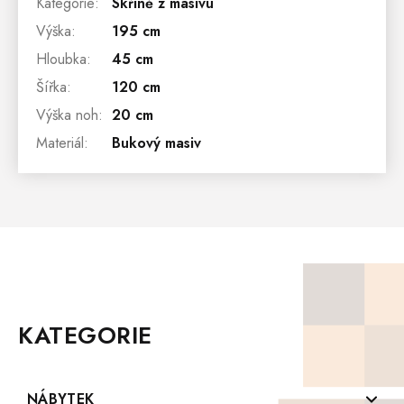
Kategorie
:
Skříně z masivu
Výška
:
195 cm
Hloubka
:
45 cm
Šířka
:
120 cm
Výška noh
:
20 cm
Materiál
:
Bukový masiv
Z
Á
P
KATEGORIE
A
T
Í
NÁBYTEK