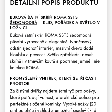
DETAILNÍ POPIS PRODUKTU
BUKOVÁ ŠATNÍ SKŘÍŇ ROMA SST3
ŠEDOMODRÁ
– KLID, POŘÁDEK A SVĚTLO V
LOŽNICI
Buková šatní skříň ROMA SST3 šedomodrá
působí vyrovnaně a elegantně. Nadčasový
odstín sjednotí interiér, masivní dřevo dodá
hloubku a pevnost. Světlo zpřehlední obsah
skříně
i v tmavším koutě a podtrhne jemné linie
kolekce
ROMA
.
PROMYŠLENÝ VNITŘEK, KTERÝ ŠETŘÍ ČAS I
PROSTOR
Za čistými dvířky najdete šatní tyč pro oděvy,
které potřebují volnost, a praktické
police
pro
perfektně složené komínky. Vysoké nožky (20
cm) odlehčují vzhled a umožňují snadný úklid –