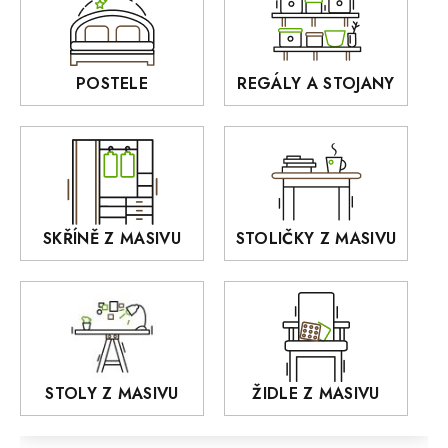
Sedací soupravy
BORA
Interiérové osvětlení
BELLUNO Elegante
Rošty z masivu
POSTELE
REGÁLY A STOJANY
GIALO
Akce
DEJA
OLD STYLE
KANSAS
RETRO
SKŘÍNĚ Z MASIVU
STOLIČKY Z MASIVU
MONET
Praděd
OSLO
AROZZE
STOLY Z MASIVU
ŽIDLE Z MASIVU
MODERN loft
FELIX