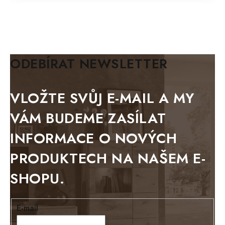
MAZE Elite
KLASIK
BIANCA
ODEBÍRAT NEWSLETTER
BLACK VELVET
METAL
VLOŽTE SVŮJ E-MAIL A MY
BELLUNO grafite
VÁM BUDEME ZASÍLAT
WESTERN
INFORMACE O NOVÝCH
BERLIN
PRODUKTECH NA NAŠEM E-
KOLMAR
SHOPU.
TOSKANIA
LOUISIANA
E-mail
Tello