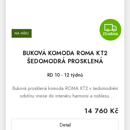
Z
NA MÍRU
ZDARMA
BUKOVÁ KOMODA ROMA KT2
ŠEDOMODRÁ PROSKLENÁ
RD 10 - 12 týdnů
Buková prosklená komoda ROMA KT2 v šedomodrém
odstínu vnese do interiéru harmonii a noblesu.
Celoprosklené dvířka a precizní zpracování z
14 760 Kč
masivního buku zdůrazní eleganci každé...
Detail