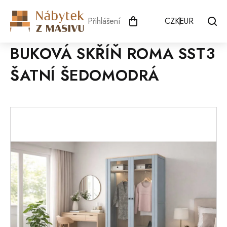
Přejít
na
Přihlášení
CZK
EUR
obsah
BUKOVÁ SKŘÍŇ ROMA SST3
ŠATNÍ ŠEDOMODRÁ