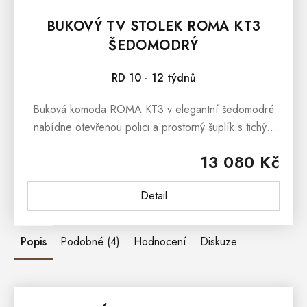
BUKOVÝ TV STOLEK ROMA KT3
ŠEDOMODRÝ
RD 10 - 12 týdnů
Buková komoda ROMA KT3 v elegantní šedomodré
nabídne otevřenou polici a prostorný šuplík s tichým
dovíráním. Masivní buk zaručuje stabilitu a dlouhou
13 080 Kč
životnost, 20 cm nohy...
Detail
Popis
Podobné (4)
Hodnocení
Diskuze