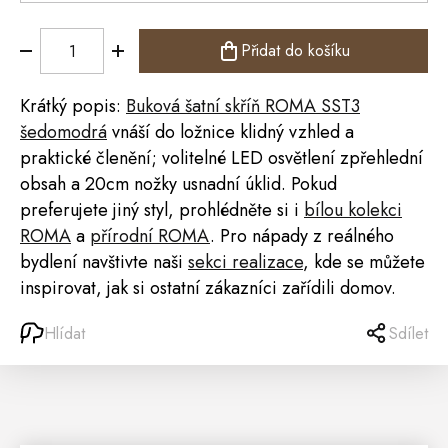
Přidat do košíku
Krátký popis:
Buková šatní skříň ROMA SST3
šedomodrá
vnáší do ložnice klidný vzhled a
praktické členění; volitelné LED
osvětlení
zpřehlední
obsah a 20cm nožky usnadní úklid. Pokud
preferujete jiný styl, prohlédněte si i
bílou kolekci
ROMA
a
přírodní ROMA
. Pro nápady z reálného
bydlení navštivte naši
sekci realizace
, kde se můžete
inspirovat, jak si ostatní zákazníci zařídili domov.
Hlídat
Sdílet