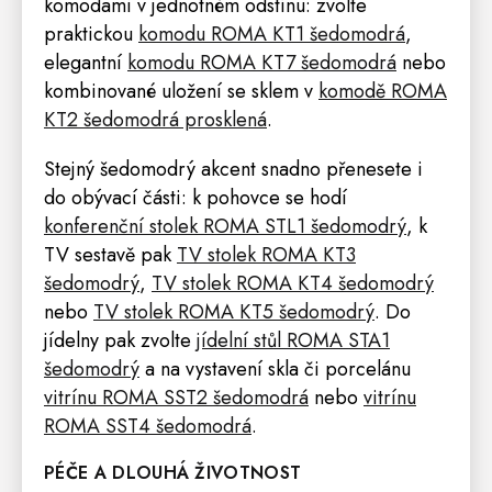
komodami v jednotném odstínu: zvolte
praktickou
komodu ROMA KT1 šedomodrá
,
elegantní
komodu ROMA KT7 šedomodrá
nebo
kombinované uložení se sklem v
komodě ROMA
KT2 šedomodrá prosklená
.
Stejný šedomodrý akcent snadno přenesete i
do obývací části: k pohovce se hodí
konferenční stolek ROMA STL1 šedomodrý
, k
TV sestavě pak
TV stolek ROMA KT3
šedomodrý
,
TV stolek ROMA KT4 šedomodrý
nebo
TV stolek ROMA KT5 šedomodrý
. Do
jídelny pak zvolte
jídelní stůl ROMA STA1
šedomodrý
a na vystavení skla či porcelánu
vitrínu ROMA SST2 šedomodrá
nebo
vitrínu
ROMA SST4 šedomodrá
.
PÉČE A DLOUHÁ ŽIVOTNOST