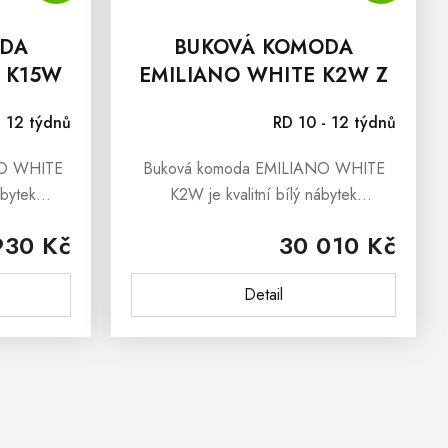
ODA
BUKOVÁ KOMODA
E K15W
EMILIANO WHITE K2W Z
MASIVU
- 12 týdnů
RD 10 - 12 týdnů
NO WHITE
Buková komoda EMILIANO WHITE
ábytek
K2W je kvalitní bílý nábytek
ilovali pro
z bukového dřeva, které jste si
930 Kč
30 010 Kč
riginální
zamilovali pro jeho nenapodobitelnou a
.
originální strukturu. Buková komoda...
Detail