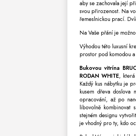
aby se zachovala její p
svou přirozenost. Na vo
řemeslnickou prací. Dv
Na Vaše přání je možno
Výhodou této luxusní
kr
prostor pod komodou a t
Bukovou vitrína B
RODAN
WHITE
, kter
Každý kus nábytku je p
kusem dřeva doslova m
opracování, až po nan
libovolně kombinovat 
stejném designu vytvořit
je vhodný pro ty, kdo o