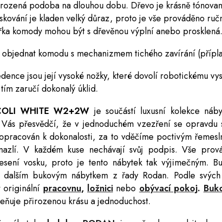
řirozená podoba na dlouhou dobu. Dřevo je krásně tónovan
skování je kladen velký důraz, proto je vše prováděno ruč
ířka
komody
mohou být s dřevěnou výplní anebo prosklená
 objednat komodu s mechanizmem tichého zavírání (přípla
edence
jsou její vysoké nožky, které dovolí robotickému vy
ím zaručí dokonalý úklid.
RUCOLI WHITE W2+2W
je součástí luxusní kolekce ná
á Vás přesvědčí, že v jednoduchém vzezření se opravdu s
ropracován k dokonalosti, za to vděčíme poctivým řemesln
azlí. V každém kuse nechávají svůj podpis. Vše prov
esení vosku, proto je tento nábytek tak výjimečným. 
s dalším bukovým nábytkem z řady Rodan. Podle svých
 originální
pracovnu
,
ložnici
nebo
obývací pokoj
.
Buk
ceňuje přirozenou krásu a jednoduchost.