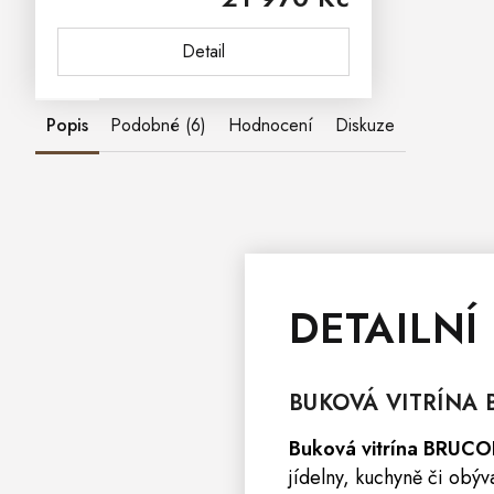
je zrozená z bukového...
Detail
Popis
Podobné (6)
Hodnocení
Diskuze
DETAILNÍ
BUKOVÁ
VITRÍNA
B
Buková vitrína BRU
jídelny, kuchyně či obý