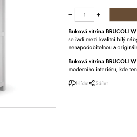
Buková
vitrína
BRUCOLI W
se řadí mezi kvalitní bílý ná
nenapodobitelnou a origináln
Buková vitrína BRUCOLI
moderního interiéru, kde tent
Hlídat
Sdílet