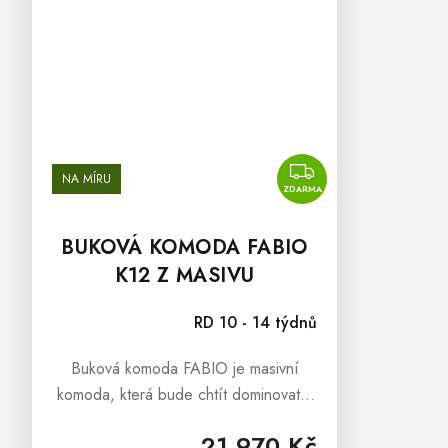
ZDARMA
NA MÍRU
ZDARMA
BUKOVÁ KOMODA FABIO
K12 Z MASIVU
RD 10 - 14 týdnů
Buková komoda FABIO je masivní
komoda, která bude chtít dominovat a
měnit Vaše interiéry v dokonalý a útulný
21 970 Kč
domov. Kombinovaná komoda FABIO