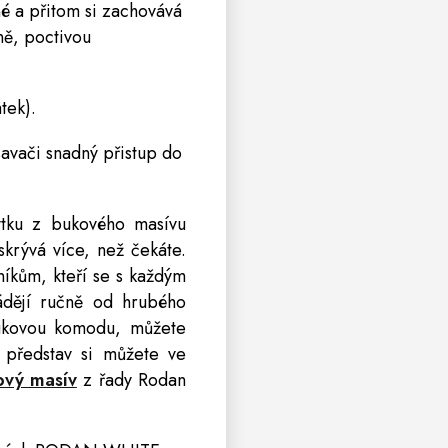
é a přitom si zachovává
ně, poctivou
.
tek).
savači snadný přistup do
bytku z bukového masívu
krývá více, než čekáte.
íkům, kteří se s každým
ádějí ručně od hrubého
Bukovou komodu, můžete
 představ si můžete ve
ový masív
z řady Rodan