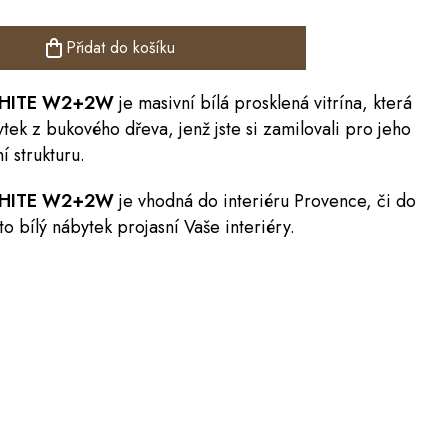
Přidat do košíku
HITE W2+2W
je masivní bílá prosklená vitrína, která
bytek z bukového dřeva, jenž jste si zamilovali pro jeho
í strukturu.
 WHITE W2+2W
je vhodná do interiéru
Provence
, či do
o bílý nábytek projasní Vaše interiéry.