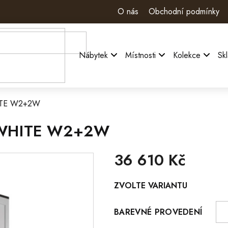
O nás
Obchodní podmínky
Nábytek
Místnosti
Kolekce
Sk
HITE W2+2W
 WHITE W2+2W
36 610 Kč
Měrná
ZVOLTE VARIANTU
cena:
BAREVNÉ PROVEDENÍ