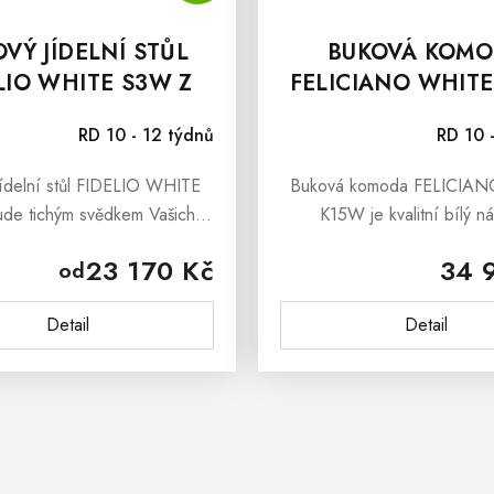
VÝ JÍDELNÍ STŮL
BUKOVÁ KOM
LIO WHITE S3W Z
FELICIANO WHIT
MASIVU
Z MASIVU
RD 10 - 12 týdnů
RD 10 
ídelní stůl FIDELIO WHITE
Buková komoda FELICIA
de tichým svědkem Vašich
K15W je kvalitní bílý n
ých oslav či každodenního
z bukového, které jste si zam
23 170 Kč
34 
od
 života, a zároveň bude dbát
jeho nenapodobitelnou a o
 tak, abyste byli nadmíru...
strukturu. Buková..
Detail
Detail