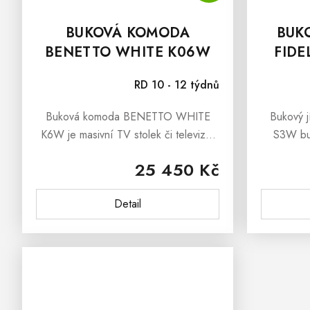
BUKOVÁ KOMODA
BUKO
BENETTO WHITE K06W
FIDE
TV STOLEK
RD 10 - 12 týdnů
Buková komoda BENETTO WHITE
Bukový j
K6W je masivní TV stolek či televizní
S3W bu
komoda, která se řadí mezi kvalitní bílý
rodinn
25 450 Kč
nábytek z bukového dřeva, jenž jste si
rodinného
zamilovali pro jeho...
o komfort
Detail