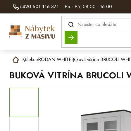
Přejít
+420 601 116 371
Po - Pá: 08:00 - 16:00
na
obsah
Hledat
Domů
Kolekce
RODAN WHITE
Buková vitrína BRUCOLI W
BUKOVÁ VITRÍNA BRUCOLI