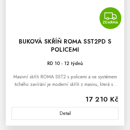
Z
ZDARMA
BUKOVÁ SKŘÍŇ ROMA SST2PD S
POLICEMI
RD 10 - 12 týdnů
Masivní skříň ROMA SST2 s policemi a se systémem
tichého zavírání je moderní skříň z masivu, která se
prezentuje jednoduchými liniemi a krásnou dřevitou
17 210 Kč
kresbou. ...
Detail