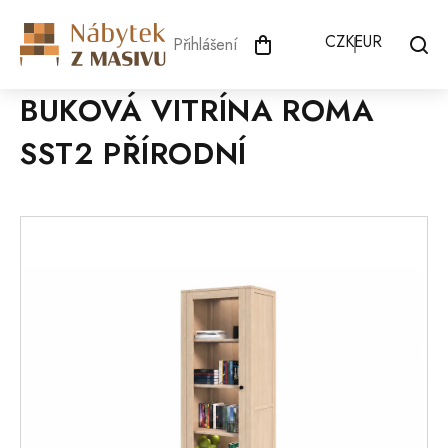
Přejít
na
CZK
EUR
Přihlášení
obsah
BUKOVÁ VITRÍNA ROMA
SST2 PŘÍRODNÍ