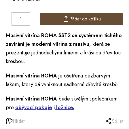
Přidat do košíku
Masivní
vitrína
ROMA
SST2 se systémem tichého
zavírání
je
moderní vitrína z masivu
, která se
prezentuje jednoduchými liniemi a krásnou dřevitou
kresbou.
Masivní vitrína ROMA
je ošetřena bezbarvým
lakem, který dá vyniknout nádherné dřevité kresbě.
Masivní vitrína ROMA
bude skvělým společníkem
pro
obývací pokoje
i
ložnice.
Hlídat
Sdílet