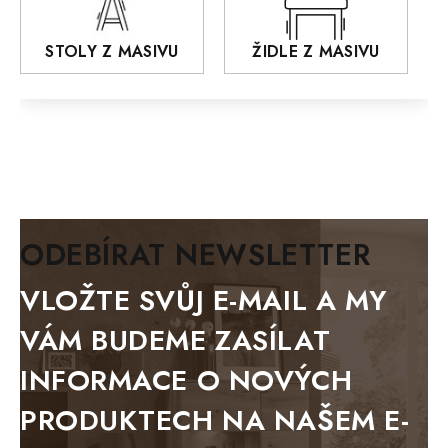
RETRO
STOLY Z MASIVU
ŽIDLE Z MASIVU
MONET
Praděd
OSLO
AROZZE
MODERN loft
ODEBÍRAT NEWSLETTER
FELIX
VLOŽTE SVŮJ E-MAIL A MY
MAZE Elite
VÁM BUDEME ZASÍLAT
KLASIK
INFORMACE O NOVÝCH
BIANCA
PRODUKTECH NA NAŠEM E-