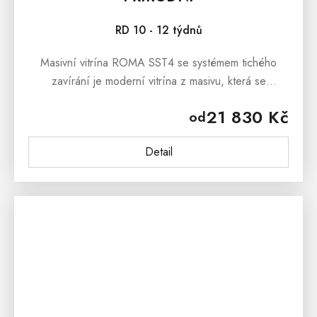
RD 10 - 12 týdnů
Masivní vitrína ROMA SST4 se systémem tichého
zavírání je moderní vitrína z masivu, která se
prezentuje jednoduchými liniemi a krásnou dřevitou
21 830 Kč
od
kresbou. Masivní...
Detail