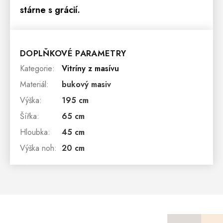
stárne s grácií.
DOPLŇKOVÉ PARAMETRY
Kategorie
:
Vitríny z masívu
Materiál
:
bukový masiv
Výška
:
195 cm
Šířka
:
65 cm
Hloubka
:
45 cm
Výška noh
:
20 cm