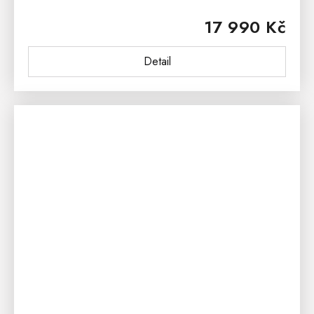
poctivého bukového masivu, nabízí kombinaci
17 990 Kč
uzavřeného i proskleného prostoru. Skvěle...
Detail