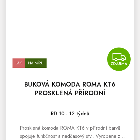
Z
LAK
NA MÍRU
ZDARMA
BUKOVÁ KOMODA ROMA KT6
PROSKLENÁ PŘÍRODNÍ
Průměrné hodnocení produktu je 5,0 z 5 hvězdiček.
RD 10 - 12 týdnů
Prosklená komoda ROMA KT6 v přírodní barvě
spojuje funkčnost a nadčasový styl. Vyrobena z