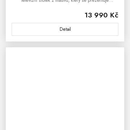
televizní stolek z masivu, který se prezentuje
jednoduchými liniemi a krásnou dřevitou kresbou.
13 990 Kč
Masivní TV stolek ROMA je...
Detail