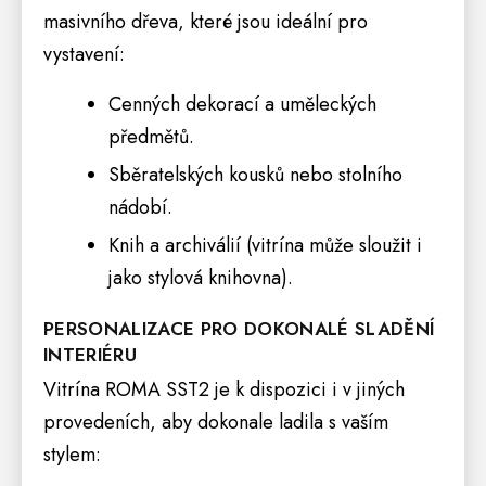
masivního dřeva, které jsou ideální pro
vystavení:
Cenných dekorací a uměleckých
předmětů.
Sběratelských kousků nebo stolního
nádobí.
Knih a archiválií (vitrína může sloužit i
jako stylová
knihovna
).
PERSONALIZACE PRO DOKONALÉ SLADĚNÍ
INTERIÉRU
Vitrína ROMA SST2 je k dispozici i v jiných
provedeních, aby dokonale ladila s vaším
stylem: