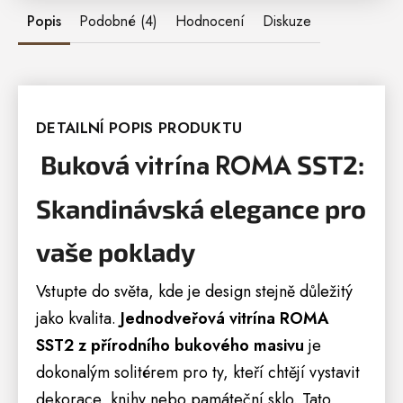
Popis
Podobné (4)
Hodnocení
Diskuze
DETAILNÍ POPIS PRODUKTU
vitrína
ROMA
Buková
SST2:
Skandinávská elegance pro
vaše poklady
Vstupte do světa, kde je design stejně důležitý
jako kvalita.
Jednodveřová vitrína ROMA
SST2 z přírodního bukového masivu
je
dokonalým solitérem pro ty, kteří chtějí vystavit
dekorace, knihy nebo památeční sklo. Tato