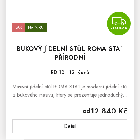
Z
LAK
NA MÍRU
ZDARMA
BUKOVÝ JÍDELNÍ STŮL ROMA STA1
PŘÍRODNÍ
RD 10 - 12 týdnů
Masivní jídelní stůl ROMA STA1 je moderní jídelní stůl
z bukového masivu, který se prezentuje jednoduchými
liniemi a krásnou dřevitou kresbou. Masivní jídelní...
12 840 Kč
od
Detail