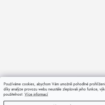
Používáme cookies, abychom Vám umožnili pohodlné prohlížen
Nevíte si ra
díky analýze provozu webu neustále zlepšovali jeho funkce, vý
Rádi vám pora
použitelnost.
Více informací
Zavolat n