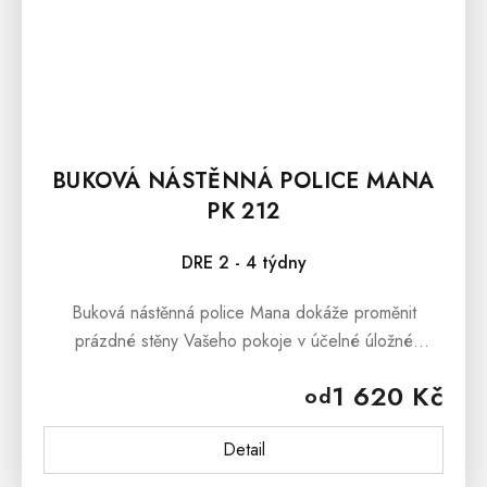
BUKOVÁ NÁSTĚNNÁ POLICE MANA
PK 212
DRE 2 - 4 týdny
Buková nástěnná police Mana dokáže proměnit
prázdné stěny Vašeho pokoje v účelné úložné
prostory, které pomáhají rozšířit velikost odkládacích
1 620 Kč
od
ploch a zároveň jsou skvělým...
Detail