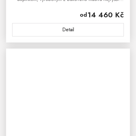
jakosti. Kvalitní dřevěný materiál má nespočet výhod,
14 460 Kč
od
které ocení nejen ti, kteří...
Detail