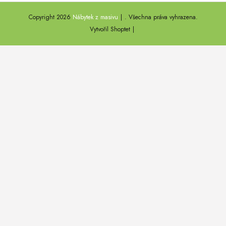
ANNY
Copyright 2026
Nábytek z masivu
. Všechna práva vyhrazena.
DEL SOL
Vytvořil Shoptet
LOFT HARMONY
FARO II