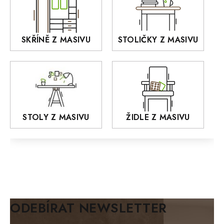
OLD STYLE
KANSAS
RETRO
SKŘÍNĚ Z MASIVU
STOLIČKY Z MASIVU
MONET
Praděd
OSLO
AROZZE
STOLY Z MASIVU
ŽIDLE Z MASIVU
MODERN loft
FELIX
MAZE Elite
KLASIK
BIANCA
ODEBÍRAT NEWSLETTER
BLACK VELVET