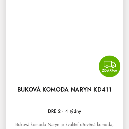
Z
ZDARMA
BUKOVÁ KOMODA NARYN KD411
DRE 2 - 4 týdny
Buková komoda Naryn je kvalitní dřevěná komoda,