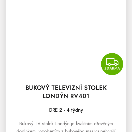
Z
ZDARMA
BUKOVÝ TELEVIZNÍ STOLEK
LONDÝN RV401
DRE 2 - 4 týdny
Bukový TV stolek Londýn je kvalitním dřevěným
doplňkem, vyrobeným z bukového masivu nejvyšší