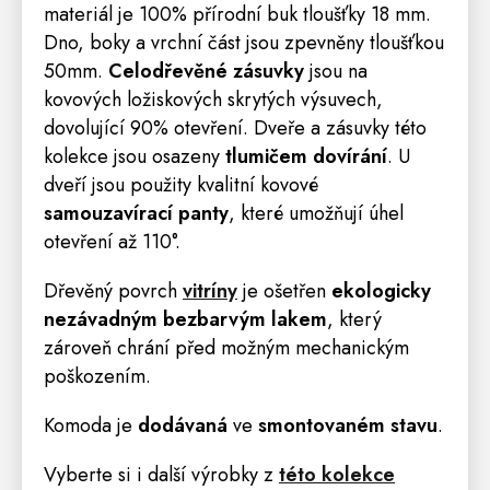
materiál je 100% přírodní buk tloušťky 18 mm.
Dno, boky a vrchní část jsou zpevněny tloušťkou
50mm.
Celodřevěné zásuvky
jsou na
kovových ložiskových skrytých výsuvech,
dovolující 90% otevření. Dveře a zásuvky této
kolekce jsou osazeny
tlumičem dovírání
. U
dveří jsou použity kvalitní kovové
samouzavírací panty
, které umožňují úhel
otevření až 110°.
Dřevěný povrch
vitríny
je ošetřen
ekologicky
nezávadným bezbarvým lakem
, který
zároveň chrání před možným mechanickým
poškozením.
Komoda
je
dodávaná
ve
smontovaném stavu
.
Vyberte si i další výrobky z
této kolekce