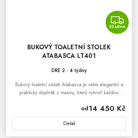
Z
ZDARMA
BUKOVÝ TOALETNÍ STOLEK
ATABASCA LT401
DRE 2 - 4 týdny
Bukový toaletní stolek Atabasca je velmi elegantní a
praktický doplněk z masivu, který vytvoří každou
ložnici, ale i předsíň či dětský pokoj výjimečným.
14 450 Kč
od
Bukový...
Detail