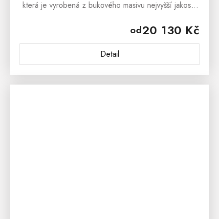
která je vyrobená z bukového masivu nejvyšší jakosti.
Použití dřevěného materiálu má množství výhod,
20 130 Kč
od
kterou ocení nejen všichni...
Detail