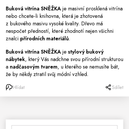
Buková
vitrína
SNĚŽKA
je masivní prosklená vitrína
nebo chcete-li
knihovna
, která je zhotovená
z bukového masivu vysoké kvality. Dřevo má
nespočet předností, které zhodnotí nejen všichni
znalci
přírodních materiálů
.
Buková vitrína SNĚŽKA
je
stylový bukový
nábytek
, který Vás nadchne svou přírodní strukturou
a
nadčasovým tvarem
, u kterého se nemusíte bát,
že by někdy ztratil svůj módní vzhled.
Hlídat
Sdílet