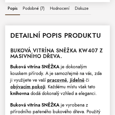
Popis
Podobné (7)
Hodnocení
Diskuze
DETAILNÍ POPIS PRODUKTU
BUKOVÁ
VITRÍNA
SNĚŽKA KW407 Z
MASIVNÍHO DŘEVA.
Buková vitrína
SNĚŽKA
je dokonalým
kouskem přírody. A je samozřejmě na vás, zda
ji využijete ve vaší
pracovně
,
jídelně
či
obývacím pokoji
. Každému místu však tato
knihovna
dodá dokonalý vzhled a eleganci.
Buková vitrína
SNĚŽKA
je vyrobena z
přírodního pařeného bukového dřeva. Použitý