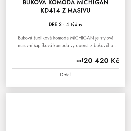
BUKOVÁ KOMODA MICHIGAN
KD414 Z MASIVU
DRE 2 - 4 týdny
Buková šuplíková komoda MICHIGAN je stylová
masivní šuplíková komoda vyrobená z bukového
masivního dřeva nejvyšší jakosti. Masivní dřevo má
20 420 Kč
od
množství výhod, kterou...
Detail