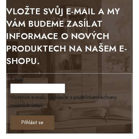
METAL
VLOŽTE SVŮJ E-MAIL A MY
BELLUNO grafite
VÁM BUDEME ZASÍLAT
WESTERN
INFORMACE O NOVÝCH
BERLIN
PRODUKTECH NA NAŠEM E-
KOLMAR
SHOPU.
TOSKANIA
LOUISIANA
E-mail
Tello
Loriano
Vložením e-mailu souhlasíte s
podmínkami ochrany
osobních údajů
EXCLUSIVE
Ontario
Přihlásit se
TEXAS