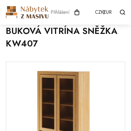
Přejít
na
Přihlášení
CZK
EUR
obsah
BUKOVÁ VITRÍNA SNĚŽKA
KW407