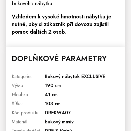
bukového nábytku.
Vzhledem k vysoké hmotnosti nábytku je
nutné, aby si zákazník při dovozu zajistil
pomoc dalších 2 osob.
DOPLŇKOVÉ PARAMETRY
Kategorie
:
Bukový nábytek EXCLUSIVE
Výška
:
190 cm
Hloubka
:
41 cm
Šířka
:
103 cm
Kód produktu
:
DREKW407
Materiál
:
bukový masiv
Termín dodání
:
DRE 8 týdnů