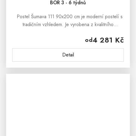
BOR 3 - 6 týdnů
Postel Šumava 111 90x200 cm je moderní postelí s
tradičním vzhledem. Je vyrobena z kvalitního
borovicového masívu. Součástí postele je laťkový
4 281 Kč
od
rošt. Postel Šumava 111...
Detail