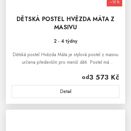
–10 %
DĚTSKÁ POSTEL HVĚZDA MÁTA Z
MASIVU
2 - 4 týdny
Dětská postel Hvězda Máta je stylová postel z masivu
určena především pro menší děti. Postel má
ochrannou bariérku, která zabrání pádu dítěte z
3 573 Kč
od
postele. Dětská postel Hvězda...
Detail