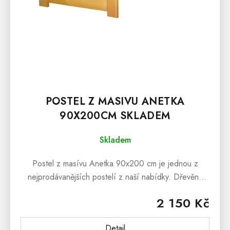
T
Ů
POSTEL Z MASIVU ANETKA
90X200CM SKLADEM
Skladem
Postel z masívu Anetka 90x200 cm je jednou z
nejprodávanějších postelí z naší nabídky. Dřevěná
postel z masívu Anetka 90x200cm je vyrobena z
2 150 Kč
borovice a...
Detail