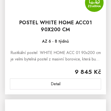
Z
ZDARMA
POSTEL WHITE HOME ACC01
90X200 CM
AZ 6 - 8 týdnů
Rustikální postel WHITE HOME ACC 01 90x200 cm
je velmi bytelná postel z masivní borovice, která bude
nádherným exemplářem Vaší rustikální ložnice,
9 845 Kč
dětského i studentského...
Detail