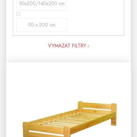
90x200/140x200 cm
90 x 200 cm
VYMAZAT FILTRY
V
Ý
P
I
S
P
R
O
D
U
K