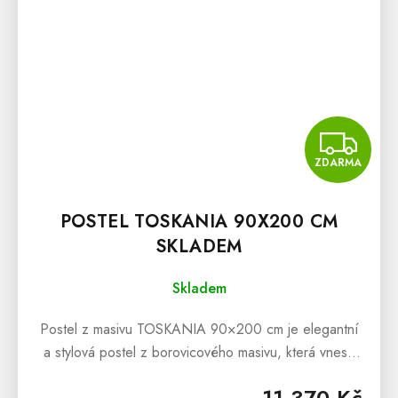
Z
ZDARMA
POSTEL TOSKANIA 90X200 CM
SKLADEM
Skladem
Postel z masivu TOSKANIA 90×200 cm je elegantní
a stylová postel z borovicového masivu, která vnese
do ložnice harmonii, klid a nadčasový design
11 370 Kč