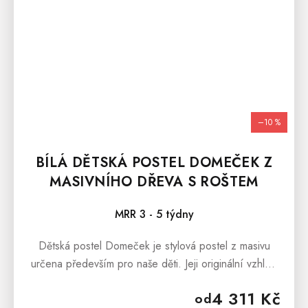
–10 %
BÍLÁ DĚTSKÁ POSTEL DOMEČEK Z
MASIVNÍHO DŘEVA S ROŠTEM
MRR 3 - 5 týdny
Dětská postel Domeček je stylová postel z masivu
určena především pro naše děti. Jeji originální vzhled
dokáže z každého dětského pokoje vytvořit útulné
4 311 Kč
od
místečko pro hraní,...