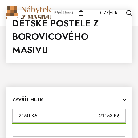
Přejít
na
Přihlášení
CZK
EUR
obsah
DĚTSKÉ POSTELE Z
BOROVICOVÉHO
MASIVU
ZAVŘÍT FILTR
2150
Kč
21153
Kč