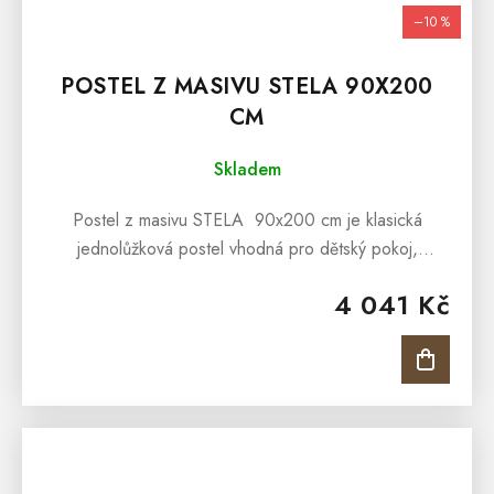
–10 %
POSTEL Z MASIVU STELA 90X200
CM
Skladem
Postel z masivu STELA 90x200 cm je klasická
jednolůžková postel vhodná pro dětský pokoj,
studentský pokoj anebo pro interiéry penzionů či
4 041 Kč
hotelových pokojů. Postel z masivu...