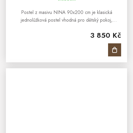
Postel z masivu NINA 90x200 cm je klasická
jednolůžková postel vhodná pro dětský pokoj,
studentský pokoj anebo pro interiéry penzionů či
3 850 Kč
hotelových pokojů. Postel z masivu NINA...