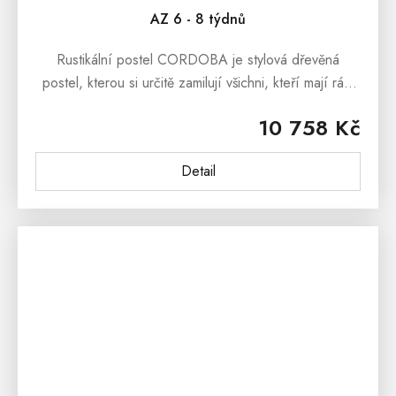
AZ 6 - 8 týdnů
Rustikální postel CORDOBA je stylová dřevěná
postel, kterou si určitě zamilují všichni, kteří mají rádi
opravdu kvalitní dřevěný nábytek.Rustikální postel
10 758 Kč
CORDOBA je vyrobená z...
Detail