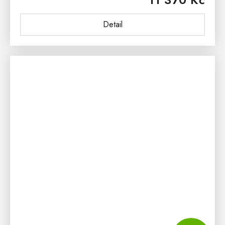
inspirovaný středomořským...
Detail