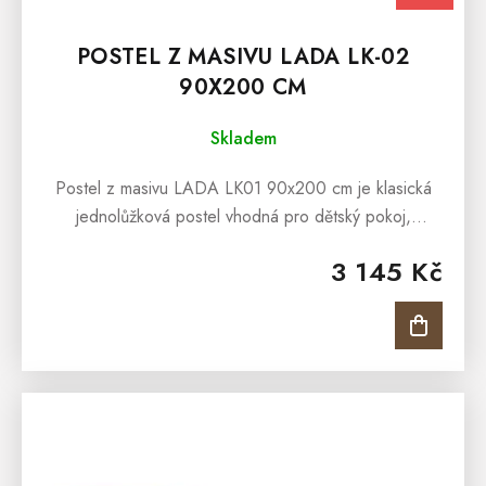
POSTEL Z MASIVU LADA LK-02
90X200 CM
Skladem
Postel z masivu LADA LK01 90x200 cm je klasická
jednolůžková postel vhodná pro dětský pokoj,
studentský pokoj anebo pro interiéry penzionů či
3 145 Kč
hotelových pokojů. Postel z masivu...