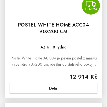
Z
ZDARMA
POSTEL WHITE HOME ACC04
90X200 CM
Průměrné hodnocení produktu je 5,0 z 5 hvězdiček.
AZ 6 - 8 týdnů
Postel White Home ACC04 je pevná postel z masivu
v rozměru 90×200 cm, ideální do dětského pokoje,
pokoje pro hosty i menší ložnice. Je vyrobená z
12 914 Kč
borovicového masivu, který je...
Detail