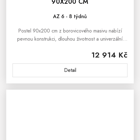
90X200 CM
AZ 6 - 8 týdnů
Postel 90x200 cm z borovicového masivu nabízí
pevnou konstrukci, dlouhou životnost a univerzální
design vhodný do každé ložnice. Součástí balení je
12 914 Kč
rošt zdarma. Matrace není...
Detail