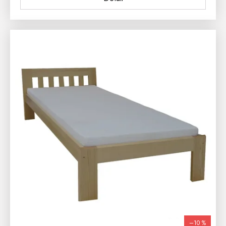
–10 %