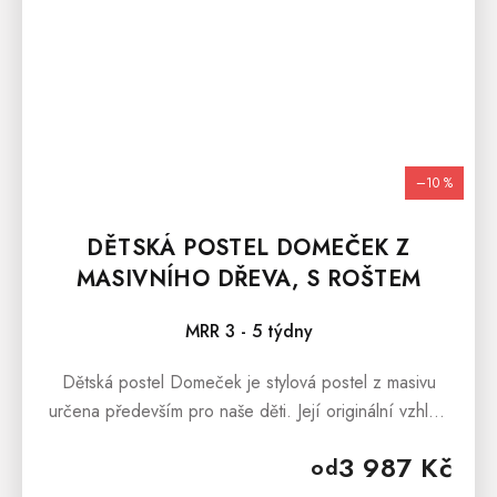
–10 %
DĚTSKÁ POSTEL DOMEČEK Z
MASIVNÍHO DŘEVA, S ROŠTEM
MRR 3 - 5 týdny
Dětská postel Domeček je stylová postel z masivu
určena především pro naše děti. Její originální vzhled
dokáže z každého dětského pokoje vytvořit útulné
3 987 Kč
od
místečko pro hraní,...