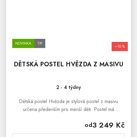
NOVINKA
TIP
–10 %
DĚTSKÁ POSTEL HVĚZDA Z MASIVU
2 - 4 týdny
Dětská postel Hvězda je stylová postel z masivu
určena především pro menší děti. Postel má
ochrannou bariérku, která zabrání pádu dítěte z
3 249 Kč
od
postele. Dětská postel Hvězda je...