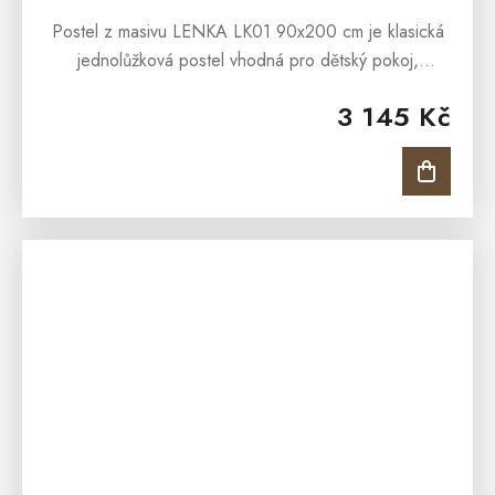
Postel z masivu LENKA LK01 90x200 cm je klasická
jednolůžková postel vhodná pro dětský pokoj,
studentský pokoj anebo pro interiéry penzionů či
3 145 Kč
hotelových pokojů. Postel z...