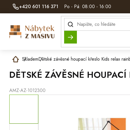
Přejít
+420 601 116 371
Po - Pá: 08:00 - 16:00
na
obsah
Hledat
Domů
Skladem
Dětské závěsné houpací křeslo Kids relax r
DĚTSKÉ ZÁVĚSNÉ HOUPACÍ
AMZ-AZ-1012300