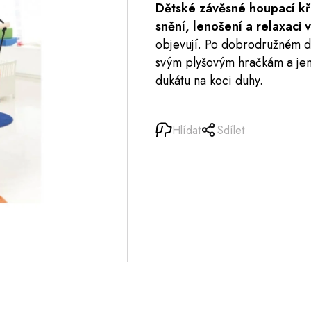
Dětské závěsné houpací kř
snění, lenošení a relaxaci
objevují. Po dobrodružném dn
svým plyšovým hračkám a jen 
dukátu na koci duhy.
Hlídat
Sdílet