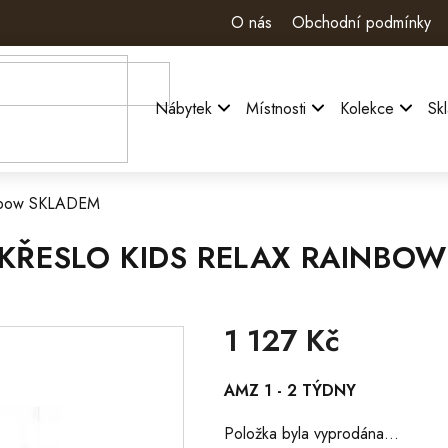
O nás
Obchodní podmínky
Nábytek
Místnosti
Kolekce
Sk
ainbow SKLADEM
 KŘESLO KIDS RELAX RAINBO
1 127 Kč
Měrná
AMZ 1 - 2 TÝDNY
cena:
Položka byla vyprodána…