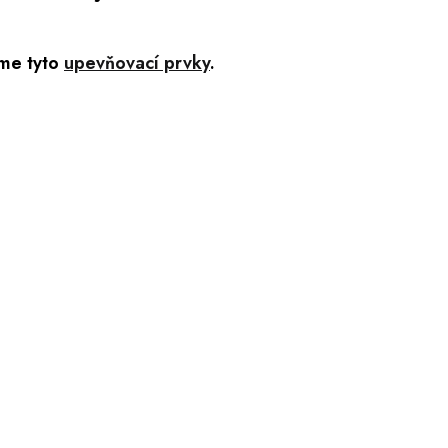
me tyto
upevňovací prvky
.