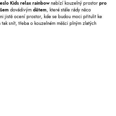
eslo Kids relax rainbow
nabízí kouzelný prostor
pro
všem
dovádivým
dětem
, které stále rády něco
i jistě ocení prostor, kde se budou moci přitulit ke
tak snít, třeba o kouzelném měšci plným zlatých