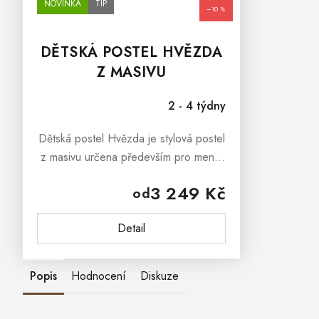
NOVINKA
TIP
–10 %
OD
DĚTSKÁ POSTEL HVĚZDA
Z MASIVU
2 - 4 týdny
Dětská postel Hvězda je stylová postel
z masivu určena především pro menší
děti. Postel má ochrannou bariérku,
3 249 Kč
od
která zabrání pádu dítěte z postele.
Dětská postel Hvězda je...
Detail
Popis
Hodnocení
Diskuze