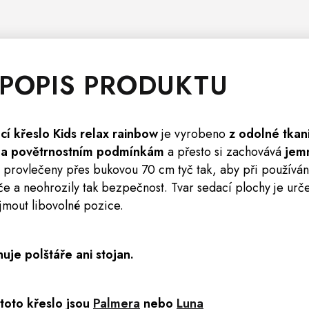
 POPIS PRODUKTU
í křeslo Kids relax rainbow
je vyrobeno
z odolné tkani
í a povětrnostním podmínkám
a přesto si zachovává
jem
u provlečeny přes bukovou 70 cm tyč tak, aby při používá
yče a neohrozily tak bezpečnost. Tvar sedací plochy je urč
jmout libovolné pozice.
je polštáře ani stojan.
toto křeslo jsou
Palmera
nebo
Luna