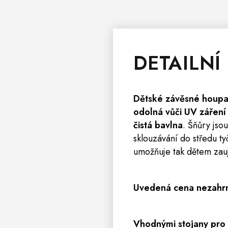
DETAILNÍ
Dětské závěsné houpac
odolná vůči UV zářen
čistá bavlna
. Šňůry jso
sklouzávání do středu t
umožňuje tak dětem zau
Uvedená cena nezahrnu
Vhodnými stojany pro 