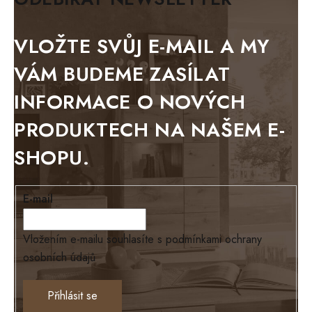
BLACK VELVET
METAL
VLOŽTE SVŮJ E-MAIL A MY
BELLUNO grafite
VÁM BUDEME ZASÍLAT
WESTERN
INFORMACE O NOVÝCH
BERLIN
PRODUKTECH NA NAŠEM E-
KOLMAR
SHOPU.
TOSKANIA
LOUISIANA
E-mail
Tello
Loriano
Vložením e-mailu souhlasíte s
podmínkami ochrany
osobních údajů
EXCLUSIVE
Ontario
Přihlásit se
TEXAS