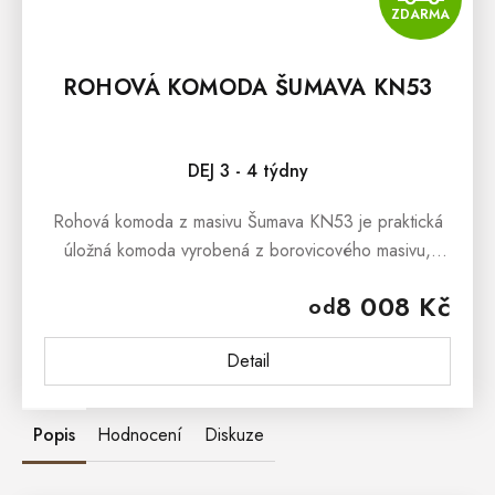
ZDARMA
ROHOVÁ KOMODA ŠUMAVA KN53
DEJ 3 - 4 týdny
Rohová komoda z masivu Šumava KN53 je praktická
úložná komoda vyrobená z borovicového masivu,
která nezabere mnoho místa. Ideálně se hodí do
8 008 Kč
od
menších místností, kde najde své...
Detail
Popis
Hodnocení
Diskuze