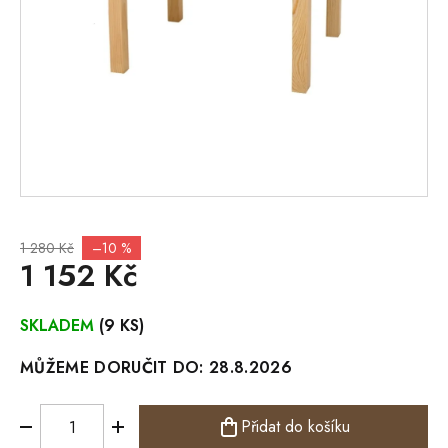
1 280 Kč
–10 %
1 152 Kč
Měrná
SKLADEM
(9 KS)
cena:
MŮŽEME DORUČIT DO:
28.8.2026
Přidat do košíku