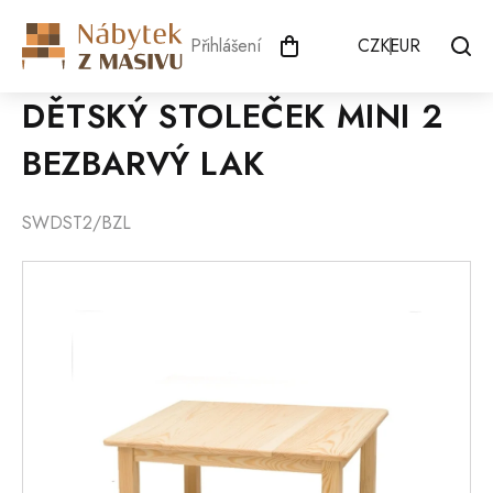
Přejít
na
Přihlášení
CZK
EUR
obsah
DĚTSKÝ STOLEČEK MINI 2
BEZBARVÝ LAK
SWDST2/BZL