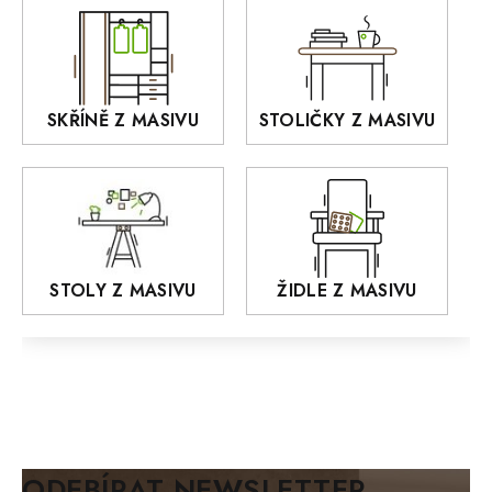
OLD STYLE
KANSAS
RETRO
SKŘÍNĚ Z MASIVU
STOLIČKY Z MASIVU
MONET
Praděd
OSLO
AROZZE
STOLY Z MASIVU
ŽIDLE Z MASIVU
MODERN loft
FELIX
MAZE Elite
KLASIK
BIANCA
ODEBÍRAT NEWSLETTER