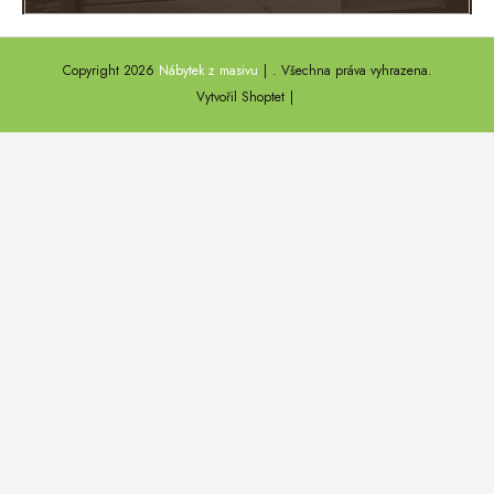
ANNY
Copyright 2026
Nábytek z masivu
. Všechna práva vyhrazena.
DEL SOL
Vytvořil Shoptet
LOFT HARMONY
FARO II