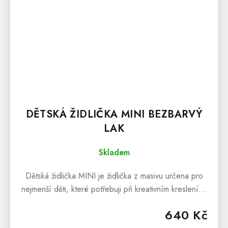
DĚTSKÁ ŽIDLIČKA MINI BEZBARVÝ
LAK
Skladem
Dětská židlička MINI je židlička z masivu určena pro
nejmenší děti, které potřebuji při kreativním kreslení či
tvoření pohodlné posezení. Dětská židlička je
640 Kč
vyrobena z masivní...