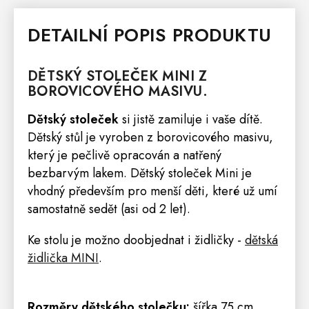
DETAILNÍ POPIS PRODUKTU
DĚTSKÝ STOLEČEK MINI Z
BOROVICOVÉHO MASIVU.
Dětský stoleček
si jistě zamiluje i vaše dítě.
Dětský
stůl
je vyroben z borovicového masivu,
který je pečlivě opracován a natřený
bezbarvým lakem. Dětský stoleček Mini je
vhodný především pro menší děti, které už umí
samostatně sedět (asi od 2 let).
Ke stolu je možno doobjednat i židličky -
dětská
židlička MINI
.
Rozměry dětského stolečku:
šířka
75 cm,