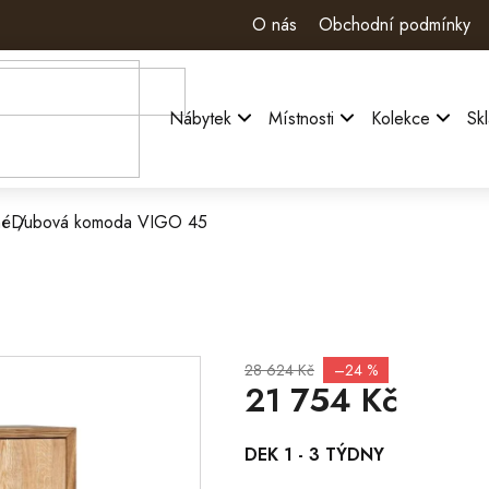
O nás
Obchodní podmínky
Nábytek
Místnosti
Kolekce
Sk
né
Dubová komoda VIGO 45
28 624 Kč
–24 %
21 754 Kč
Měrná
DEK 1 - 3 TÝDNY
cena: