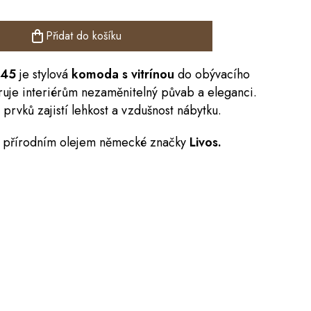
Přidat do košíku
45
je stylová
komoda s vitrínou
do obývacího
ruje interiérům nezaměnitelný půvab a eleganci.
rvků zajistí lehkost a vzdušnost nábytku.
n přírodním olejem německé značky
Livos.