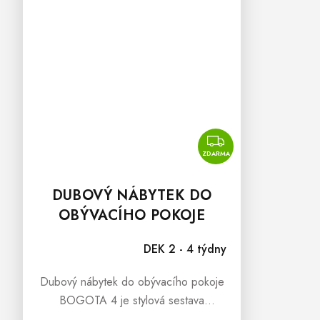
ZDARMA
ZDARMA
DUBOVÝ NÁBYTEK DO
OBÝVACÍHO POKOJE
BOGOTA 4
DEK 2 - 4 týdny
Dubový nábytek do obývacího pokoje
BOGOTA 4 je stylová sestava
dubového nábytku pro každý moderní