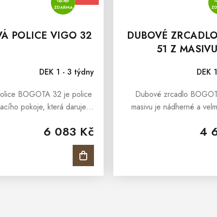
ZDARMA
Z
Á POLICE VIGO 32
DUBOVÉ ZRCADLO
51 Z MASIV
DEK 1 - 3 týdny
DEK 1
olice BOGOTA 32 je police
Dubové zrcadlo BOGOT
acího pokoje, která daruje
masivu je nádherné a velmi
rům nezaměnitelný půvab a
zrcadlo do předsíně, které
6 083 Kč
4 
i. Dubová police BOGOTA
interiéry a zároveň daruje 
tne dokonalý prostor pro
dekorační...