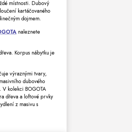
aždé místnosti. Dubový
loučení kartáčovaného
edinečným dojmem.
BOGOTA
naleznete
 dřeva. Korpus nábytku je
uje výraznými tvary,
 masivního dubového
m. V kolekci BOGOTA
ra dřeva a loftové prvky
ydlení z masivu s