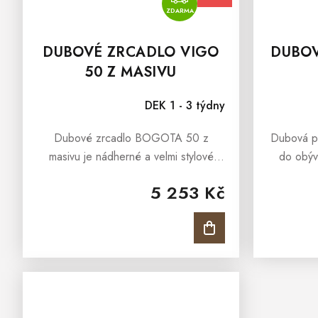
ZDARMA
DUBOVÉ ZRCADLO VIGO
DUBOV
50 Z MASIVU
DEK 1 - 3 týdny
Dubové zrcadlo BOGOTA 50 z
Dubová p
masivu je nádherné a velmi stylové
do obýv
zrcadlo do předsíně, které projasní
interié
5 253 Kč
interiéry a zároveň daruje interiérům
eleganc
nevšední estetický zážitek. Dubový...
posky