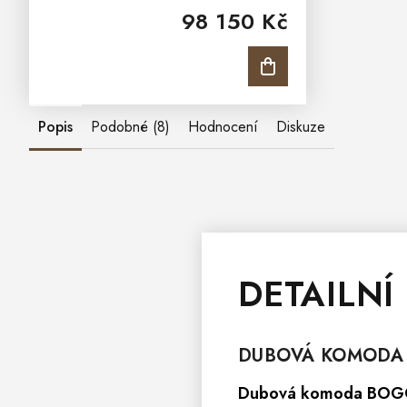
98 150 Kč
obývací pokoj ,která daruje interiérům
nezaměnitelný půvab a eleganci....
Popis
Podobné (8)
Hodnocení
Diskuze
DETAILNÍ
DUBOVÁ
KOMODA
Dubová komoda BO