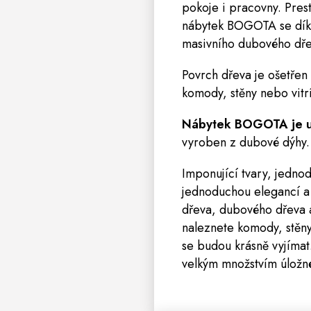
pokoje i pracovny. Pres
nábytek BOGOTA se díky
masivního dubového dř
Povrch dřeva je ošetřen
komody
, stěny nebo
vitr
Nábytek BOGOTA je u
vyroben z dubové dýhy.
Imponující tvary, jedno
jednoduchou elegancí a
dřeva, dubového dřeva
naleznete komody, stěny 
se budou krásně vyjímat
velkým množstvím úložn