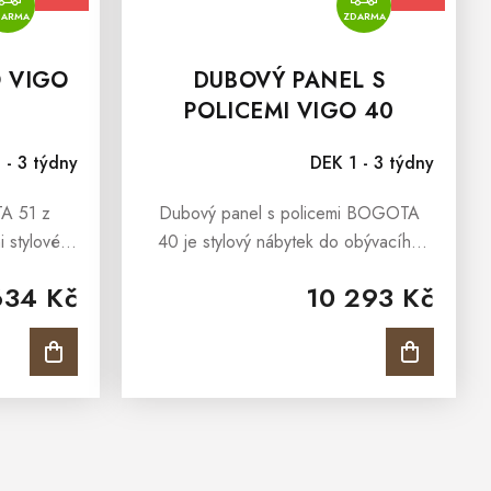
DARMA
ZDARMA
 VIGO
DUBOVÝ PANEL S
U
POLICEMI VIGO 40
 - 3 týdny
DEK 1 - 3 týdny
A 51 z
Dubový panel s policemi BOGOTA
 stylové
40 je stylový nábytek do obývacího
 projasní
pokoje, která daruje interiérům
634 Kč
10 293 Kč
interiérům
nezaměnitelný půvab a eleganci.
nevšední estetický zážitek. Dubový...
Dubový panel s policemi BOGOTA
poskytne...