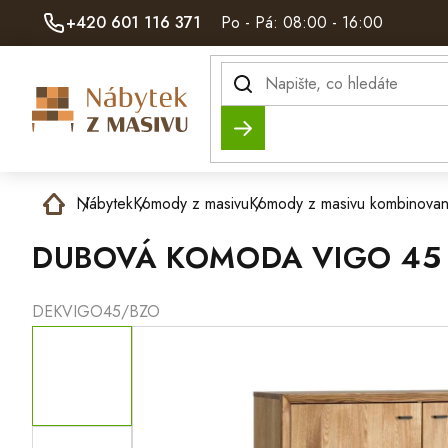
Přejít
+420 601 116 371
Po - Pá: 08:00 - 16:00
na
obsah
Hledat
Domů
Nábytek
Komody z masivu
Komody z masivu kombinova
DUBOVÁ KOMODA VIGO 45
DEKVIGO45/BZO