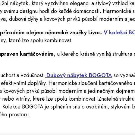
tižní nábytek, který vyzdvihne eleganci a stylový vzhled k
 svému designu hodí do každé domácnosti. Harmonické s
eva, dubové dýhy a kovových prvků působí moderním a j
přírodním
olejem německé značky Livos.
V kolekci 
íny
, které lze spolu kombinovat.
praven kartáčováním
, u kterého krásně vyniká struktura
duchost a vzdušnost.
Dubový nábytek BOGOTA
se vyznač
 efektivními doplňky. Harmonické sloučení kartáčovaného
 a kovových prvků působí moderním a jedinečným dojme
nebo vitríny, které lze spolu kombinovat. Znatelná struktu
. Kolekce BOGOTA je splněním snu o osobitém, stylovém b
ého prostoru.