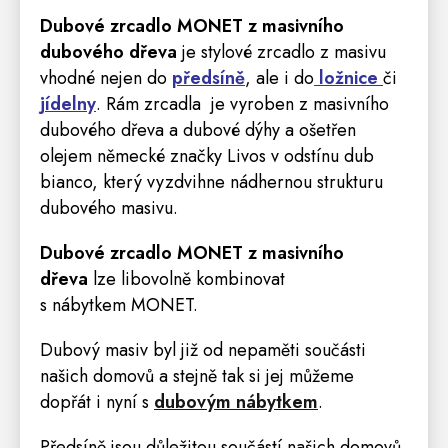
Dubové zrcadlo MONET z masivního
dubového dřeva
je stylové zrcadlo z masivu
vhodné nejen do
předsíně
, ale i do
ložnice
či
jídelny
. Rám zrcadla je vyroben z masivního
dubového dřeva a dubové dýhy a ošetřen
olejem německé značky Livos v odstínu dub
bianco, který vyzdvihne nádhernou strukturu
dubového masivu.
Dubové zrcadlo MONET z masivního
dřeva
lze libovolně kombinovat
s nábytkem
MONET.
Dubový masiv byl již od nepaměti součásti
našich domovů a stejně tak si jej můžeme
dopřát i nyní s
dubovým nábytkem
.
Předsíně
jsou důležitou součástí našich domovů,