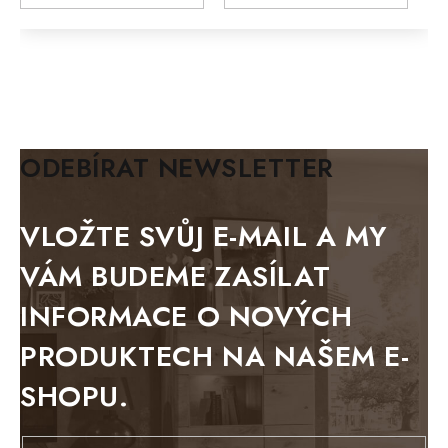
MODERN loft
FELIX
MAZE Elite
KLASIK
BIANCA
ODEBÍRAT NEWSLETTER
BLACK VELVET
METAL
VLOŽTE SVŮJ E-MAIL A MY
BELLUNO grafite
VÁM BUDEME ZASÍLAT
WESTERN
INFORMACE O NOVÝCH
BERLIN
PRODUKTECH NA NAŠEM E-
KOLMAR
SHOPU.
TOSKANIA
LOUISIANA