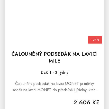
–24 %
ČALOUNĚNÝ PODSEDÁK NA LAVICI
MILE
DEK 1 - 3 týdny
Čalouněný podsedák na lavici MONET je měkký
sedák na lavici MONET do předsíně i jídelny, která
zvýší komfort při sezení. Čalouněný podsedák na
2 606 Kč
lavici MONET je vyroben z kvalitní...