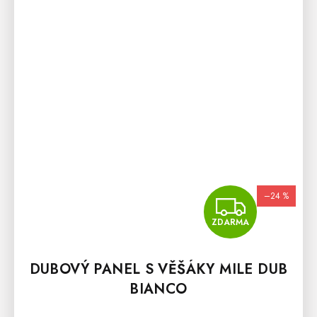
–24 %
ZDA
ZDARMA
DUBOVÝ PANEL S VĚŠÁKY MILE DUB
BIANCO