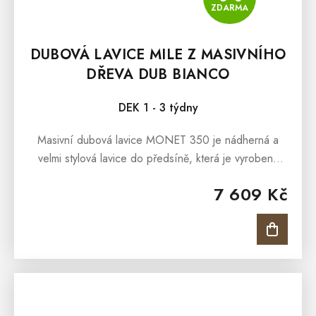
ZDARMA
DUBOVÁ LAVICE MILE Z MASIVNÍHO
DŘEVA DUB BIANCO
DEK 1 - 3 týdny
Masivní dubová lavice MONET 350 je nádherná a
velmi stylová lavice do předsíně, která je vyrobená
z masivního dubového dřeva a ošetřena přírodním
7 609 Kč
voskem a olejem německé značky...