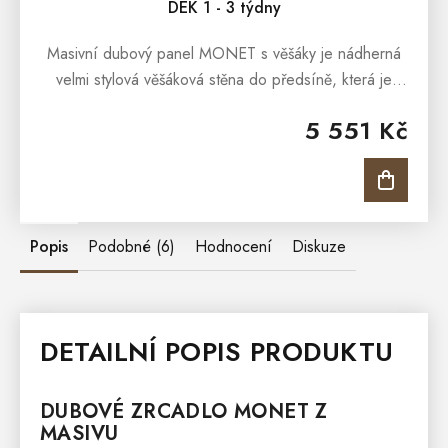
DEK 1 - 3 týdny
Masivní dubový panel MONET s věšáky je nádherná
velmi stylová věšáková stěna do předsíně, která je
vyrobená z masivního dubového dřeva a ošetřena
5 551 Kč
přírodním voskem a olejem...
Popis
Podobné (6)
Hodnocení
Diskuze
DETAILNÍ POPIS PRODUKTU
DUBOVÉ
ZRCADLO
MONET
Z
MASIVU