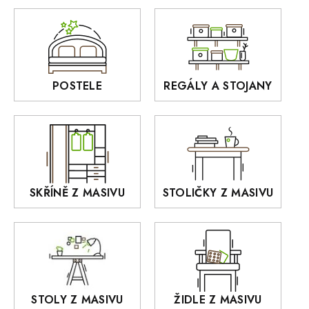
Zrcadla
AUSTIN
Sedací soupravy
BORA
Interiérové osvětlení
BELLUNO Elegante
Rošty z masivu
POSTELE
REGÁLY A STOJANY
GIALO
Akce
DEJA
OLD STYLE
KANSAS
RETRO
SKŘÍNĚ Z MASIVU
STOLIČKY Z MASIVU
MONET
Praděd
OSLO
AROZZE
STOLY Z MASIVU
ŽIDLE Z MASIVU