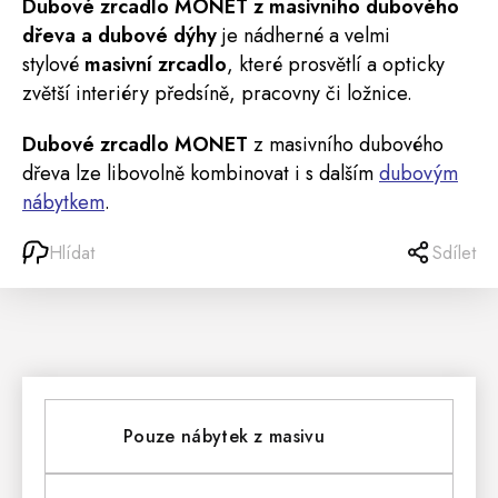
Dubové
zrcadlo
MONET
z masivního dubového
dřeva a dubové dýhy
je nádherné a velmi
stylové
masivní zrcadlo
, které prosvětlí a opticky
zvětší interiéry
předsíně
, pracovny či ložnice.
Dubové zrcadlo MONET
z masivního dubového
dřeva lze libovolně kombinovat i s dalším
dubovým
nábytkem
.
Hlídat
Sdílet
Pouze nábytek z masivu