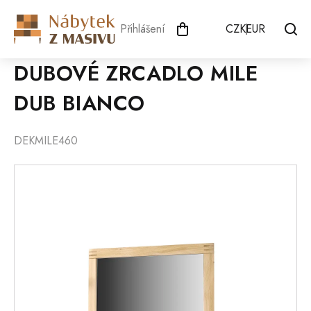
Přejít
na
Přihlášení
CZK
EUR
obsah
DUBOVÉ ZRCADLO MILE
DUB BIANCO
DEKMILE460