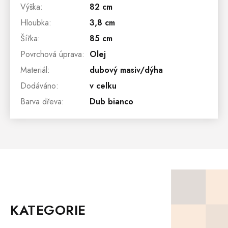
Výška
:
82 cm
Hloubka
:
3,8 cm
Šířka
:
85 cm
Povrchová úprava
:
Olej
Materiál
:
dubový masiv/dýha
Dodáváno
:
v celku
Barva dřeva
:
Dub bianco
Z
Á
P
KATEGORIE
A