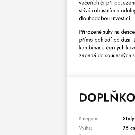
večeřích či při posezení
stává robustním a odolný
dlouhodobou investicí
Přirozené suky na desce
přímo pohladí po duši. 
kombinace černých kovov
zapadá do současných st
DOPLŇKO
Kategorie
:
Stoly
Výška
:
75 c