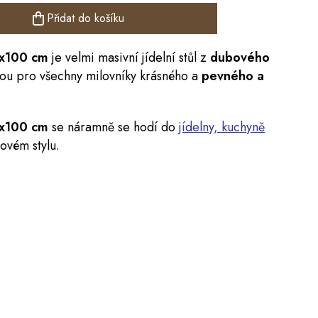
Přidat do košíku
x100 cm
je velmi masivní jídelní stůl z
dubového
lbou pro všechny milovníky krásného a
pevného a
x100 cm
se náramně se hodí do
jídelny, kuchyně
tovém stylu.