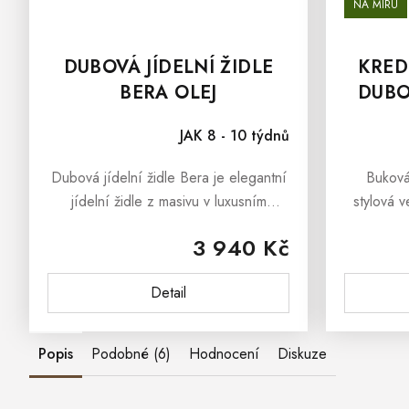
NA MÍRU
DUBOVÁ JÍDELNÍ ŽIDLE
KRED
BERA OLEJ
DUBO
JAK 8 - 10 týdnů
Dubová jídelní židle Bera je elegantní
Bukov
jídelní židle z masivu v luxusním
stylová 
provedení, která bude designovým
který s
3 940 Kč
prvkem každé moderní jídelny či
franco
kuchyně. Čalouněná jídelní židle je...
kredenc
Detail
Popis
Podobné (6)
Hodnocení
Diskuze