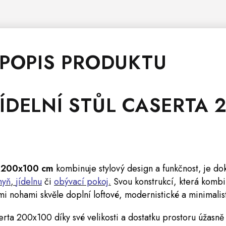
 POPIS PRODUKTU
ÍDELNÍ
STŮL
CASERTA 
A 200x100 cm
kombinuje stylový design a funkčnost, je d
hyň
,
jídelnu
či
obývací pokoj
.
Svou konstrukcí, která komb
 nohami skvěle doplní loftové, modernistické a minimalist
erta 200x100 díky své velikosti a dostatku prostoru úžasně