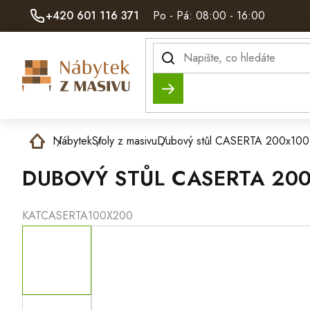
Přejít
+420 601 116 371
Po - Pá: 08:00 - 16:00
na
obsah
Hledat
Domů
Nábytek
Stoly z masivu
Dubový stůl CASERTA 200x100
DUBOVÝ STŮL CASERTA 20
KATCASERTA100X200