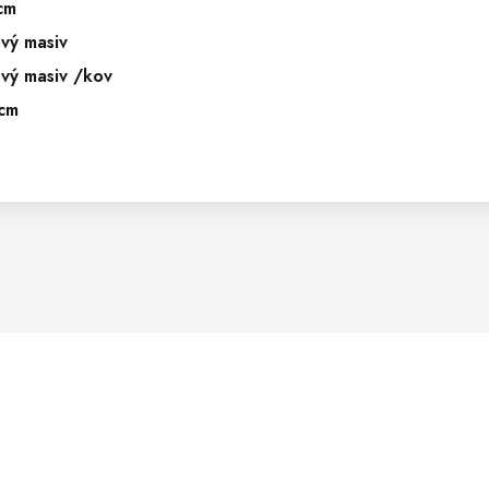
cm
vý masiv
vý masiv /kov
cm