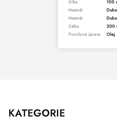
Šířka
:
100 
Materiál
:
Dubo
Materiál
:
Dubo
Délka
:
200 
Povrchová úprava
:
Olej
Z
Přeskočit
KATEGORIE
Á
kategorie