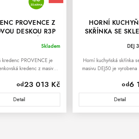
ZDARMA
ENC PROVENCE Z
HORNÍ KUCHYŇ
VOU DESKOU R3P
SKŘÍNKA SE SKL
ŠEDOMODRÁ
Skladem
DEJ 3
á kredenc PROVENCE je
Horní kuchyňská skřínka s
venkovská kredenc z masivu,
masivu DEJ50 je vyrobena
 sebou přináší svěží závan
borovicového masivu. Horn
23 013 Kč
6 
od
od
uzského venkova. Masivní
3D se sklem DEJ50 
 PROVENCE je vyrobena z
ošetřena ekologickým be
Detail
Detail
masivního...
lakem, který zabraňuj