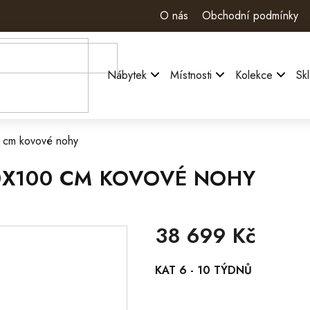
O nás
Obchodní podmínky
Nábytek
Místnosti
Kolekce
Sk
 cm kovové nohy
0X100 CM KOVOVÉ NOHY
38 699 Kč
Měrná
KAT 6 - 10 TÝDNŮ
cena: