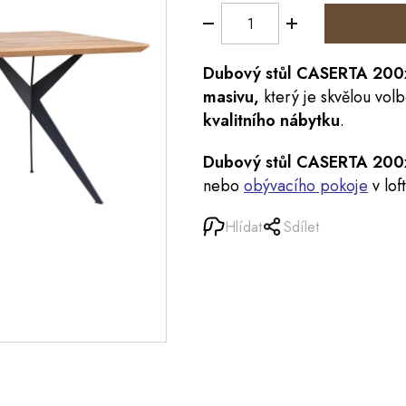
Dubový
stůl
CASERTA 200
masivu,
který je skvělou vo
kvalitního nábytku
.
Dubový stůl CASERTA 200
nebo
obývacího pokoje
v lof
Hlídat
Sdílet