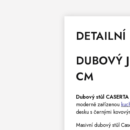
DETAILNÍ
DUBOVÝ J
CM
Dubový stůl CASERT
moderně zařízenou
kuc
desku s černými kovovými
Masivní dubový stůl Cas