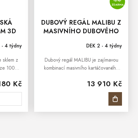
ZDARMA
SKÁ
DUBOVÝ REGÁL MALIBU Z
EM 3D
MASIVNÍHO DUBOVÉHO
DŘEVA
 - 4 týdny
DEK 2 - 4 týdny
e sklem z
Dubový regál MALIBU je zajímavou
 ze 100%
kombinací masivního kartáčovaného
í skřínka
dubového dřeva a kovové konstrukce.
180 Kč
13 910 Kč
je
Vzrušující a charismatická směs
zbarvým
materiálů okamžitě upoutá Vaši
e...
pozornost....