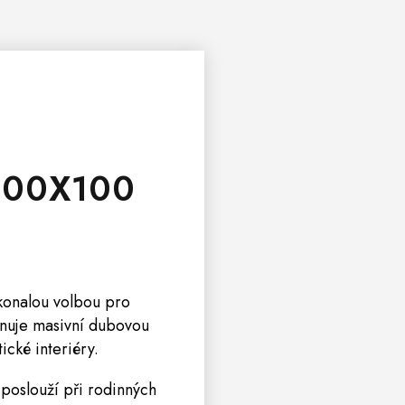
200X100
okonalou volbou pro
inuje masivní dubovou
ické interiéry.
 poslouží při rodinných