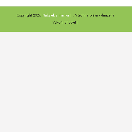
ANNY
Copyright 2026
Nábytek z masivu
. Všechna práva vyhrazena.
DEL SOL
Vytvořil Shoptet
LOFT HARMONY
FARO II