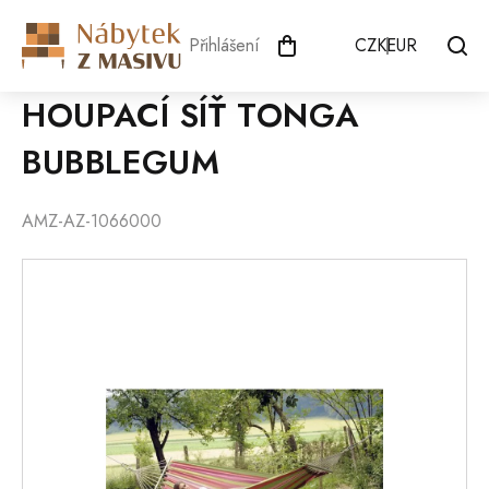
Přejít
na
Přihlášení
CZK
EUR
obsah
HOUPACÍ SÍŤ TONGA
BUBBLEGUM
AMZ-AZ-1066000