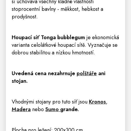
si uchovává všechny kladné vlastnosti
stoprocentní bavlny - měkkost, hebkost a
prodyšnost.
Houpací síť Tonga
bubblegum
je ekonomická
varianta celolátkové houpací sítě. Vyznačuje se
dobrou stabilitou a nízkou hmotností.
Uvedená cena nezahrnuje
polštáře
ani
stojan.
Vhodnými stojany pro tuto síť jsou
Kronos
,
Madera
nebo
Sumo
grande
.
Plocha pro ležení: 200x100 cm