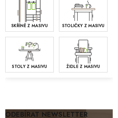
OLD STYLE
KANSAS
RETRO
SKŘÍNĚ Z MASIVU
STOLIČKY Z MASIVU
MONET
Praděd
OSLO
AROZZE
STOLY Z MASIVU
ŽIDLE Z MASIVU
MODERN loft
FELIX
MAZE Elite
KLASIK
BIANCA
ODEBÍRAT NEWSLETTER