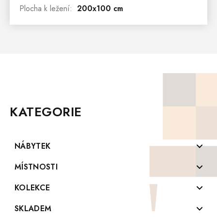
Plocha k ležení
:
200x100 cm
Z
Á
P
KATEGORIE
A
T
Í
NÁBYTEK
Komody z masivu
MÍSTNOSTI
Konferenční stolky z masivu
Koupelny
KOLEKCE
Knihovny z masivu
Kuchyně
PROVENCE
SKLADEM