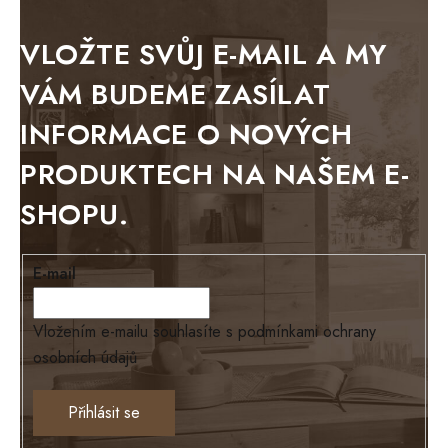
BLACK VELVET
METAL
VLOŽTE SVŮJ E-MAIL A MY
BELLUNO grafite
VÁM BUDEME ZASÍLAT
WESTERN
INFORMACE O NOVÝCH
BERLIN
PRODUKTECH NA NAŠEM E-
KOLMAR
SHOPU.
TOSKANIA
LOUISIANA
E-mail
Tello
Loriano
Vložením e-mailu souhlasíte s
podmínkami ochrany
osobních údajů
EXCLUSIVE
Ontario
Přihlásit se
TEXAS