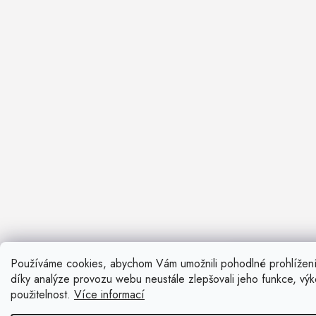
Používáme cookies, abychom Vám umožnili pohodlné prohlížen
Nevíte si ra
díky analýze provozu webu neustále zlepšovali jeho funkce, vý
Rádi vám pora
použitelnost.
Více informací
Zavolat n