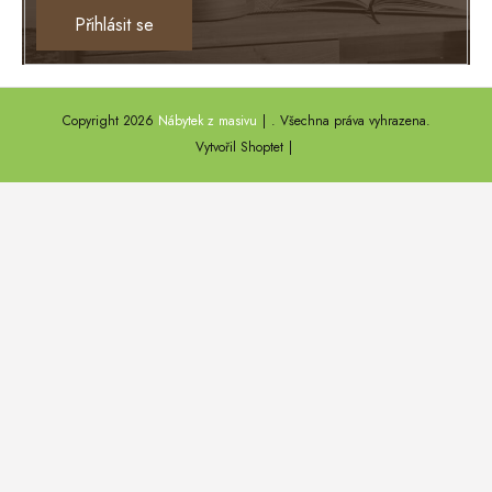
Ontario
Přihlásit se
TEXAS
ANNY
Copyright 2026
Nábytek z masivu
. Všechna práva vyhrazena.
DEL SOL
Vytvořil Shoptet
LOFT HARMONY
FARO II