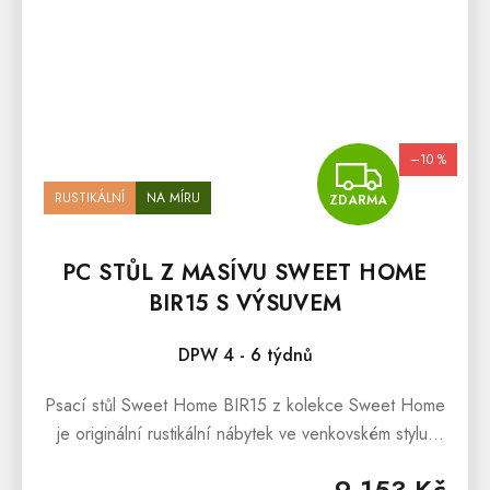
–10 %
ZDA
RUSTIKÁLNÍ
NA MÍRU
ZDARMA
PC STŮL Z MASÍVU SWEET HOME
BIR15 S VÝSUVEM
DPW 4 - 6 týdnů
Psací stůl Sweet Home BIR15 z kolekce Sweet Home
je originální rustikální nábytek ve venkovském stylu.
Rustikální psací stůl SWEET HOME je vyroben z
9 153 Kč