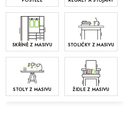
POSTELE
REGÁLY A STOJANY
GIALO
Akce
DEJA
OLD STYLE
KANSAS
RETRO
SKŘÍNĚ Z MASIVU
STOLIČKY Z MASIVU
MONET
Praděd
OSLO
AROZZE
STOLY Z MASIVU
ŽIDLE Z MASIVU
MODERN loft
FELIX
MAZE Elite
KLASIK