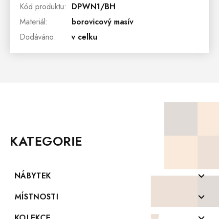
Kód produktu
:
DPWN1/BH
Materiál
:
borovicový masív
Dodáváno
:
v celku
Z
Á
P
KATEGORIE
A
T
Í
NÁBYTEK
Komody z masivu
MÍSTNOSTI
Konferenční stolky z masivu
Koupelny
KOLEKCE