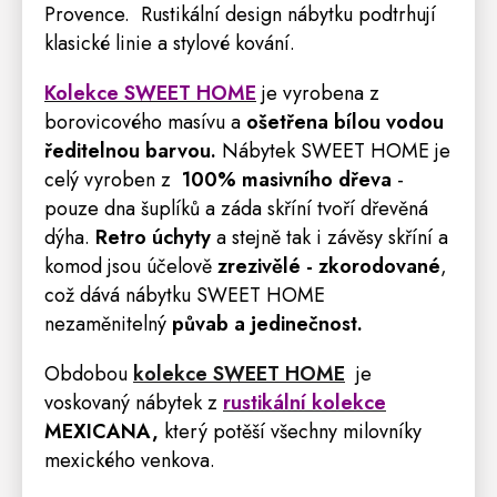
Provence
. Rustikální design nábytku podtrhují
klasické linie a stylové kování.
Kolekce SWEET HOME
je vyrobena z
borovicového masívu a
ošetřena bílou vodou
ředitelnou barvou.
Nábytek SWEET HOME je
celý vyroben z
100% masivního dřeva
-
pouze dna šuplíků a záda skříní tvoří dřevěná
dýha.
Retro
úchyty
a stejně tak i závěsy skříní a
komod jsou účelově
zrezivělé - zkorodované
,
což dává nábytku SWEET HOME
nezaměnitelný
půvab a jedinečnost.
Obdobou
kolekce SWEET HOME
je
voskovaný nábytek z
rustikální kolekce
MEXICANA
,
který potěší všechny milovníky
mexického venkova.