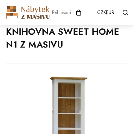
Přejít
na
Přihlášení
CZK
EUR
obsah
KNIHOVNA SWEET HOME
N1 Z MASIVU