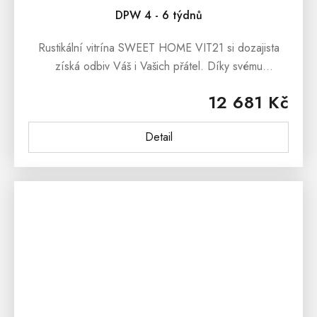
DPW 4 - 6 týdnů
Rustikální vitrína SWEET HOME VIT21 si dozajista
získá odbiv Váš i Vašich přátel. Díky svému
dokonalému zpracovaní, bude tato luxusní vitrína
12 681 Kč
z masivu vévodit prostorám...
Detail