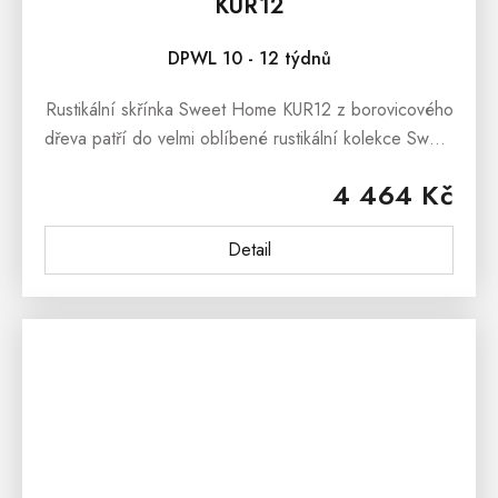
KUR12
DPWL 10 - 12 týdnů
Rustikální skřínka Sweet Home KUR12 z borovicového
dřeva patří do velmi oblíbené rustikální kolekce Sweet
Home. Rustikální skřínka Sweet Home KUR12 je
4 464 Kč
vyrobena...
Detail