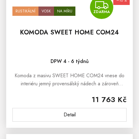
–10 %
ZDA
RUSTIKÁLNÍ
VOSK
NA MÍRU
ZDARMA
KOMODA SWEET HOME COM24
Průměrné hodnocení produktu je 5,0 z 5 hvězdiček.
DPW 4 - 6 týdnů
Komoda z masivu SWEET HOME COM24 vnese do
interiéru jemný provensálský nádech a zároveň
nabídne praktický úložný prostor. Kombinace bílé
11 763 Kč
barvy a dřevěné desky působí nadčasově a...
Detail