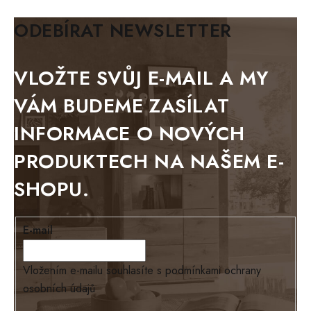
BIANCA
ODEBÍRAT NEWSLETTER
BLACK VELVET
METAL
VLOŽTE SVŮJ E-MAIL A MY
BELLUNO grafite
VÁM BUDEME ZASÍLAT
WESTERN
INFORMACE O NOVÝCH
BERLIN
PRODUKTECH NA NAŠEM E-
KOLMAR
SHOPU.
TOSKANIA
LOUISIANA
E-mail
Tello
Loriano
Vložením e-mailu souhlasíte s
podmínkami ochrany
osobních údajů
EXCLUSIVE