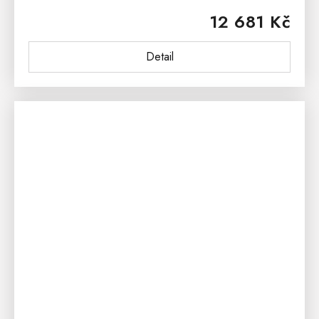
stolek z kolekce Sweet Home je nábytek, který
12 681 Kč
připoutá pozornost...
Detail