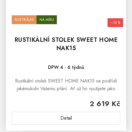
RUSTIKÁLNÍ
NA MÍRU
–10 %
RUSTIKÁLNÍ STOLEK SWEET HOME
NAK15
Průměrné hodnocení produktu je 5,0 z 5 hvězdiček.
DPW 4 - 6 týdnů
Rustikální stolek SWEET HOME NAK15 se podřídí
jakémukoliv Vašemu přání. Ať už ho využijete jako
noční stolek, příruční stolek, stolek na kytku či stolek
2 619 Kč
do předsíně, bude...
Detail