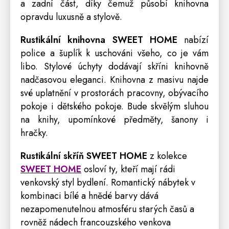
a zadní část, díky čemuž působí knihovna
opravdu luxusně a stylově.
Rustikální knihovna SWEET HOME
nabízí
police
a šuplík k uschováni všeho, co je vám
libo. Stylové úchyty dodávají skříni knihovně
nadčasovou eleganci. Knihovna z masivu najde
své uplatnění v prostorách pracovny, obývacího
pokoje i dětského pokoje. Bude skvělým sluhou
na knihy, upomínkové předměty, šanony i
hračky.
Rustikální skříň SWEET HOME
z kolekce
SWEET HOME
osloví ty, kteří mají rádi
venkovský styl bydlení. Romantický nábytek v
kombinaci bílé a hnědé barvy dává
nezapomenutelnou atmosféru starých časů a
rovněž nádech francouzského venkova