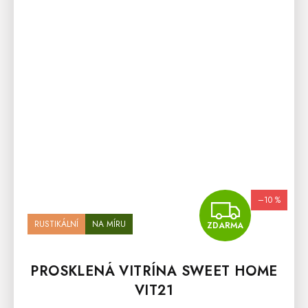
–10 %
ZDA
RUSTIKÁLNÍ
NA MÍRU
ZDARMA
PROSKLENÁ VITRÍNA SWEET HOME
VIT21