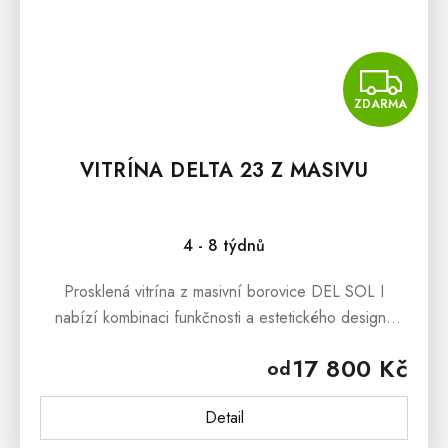
Z
ZDARMA
VITRÍNA DELTA 23 Z MASIVU
4 - 8 týdnů
Prosklená vitrína z masivní borovice DEL SOL I
nabízí kombinaci funkčnosti a estetického designu.
Díky masivnímu borovicovému dřevu a preciznímu
17 800 Kč
od
zpracování je tato dřevěná...
Detail