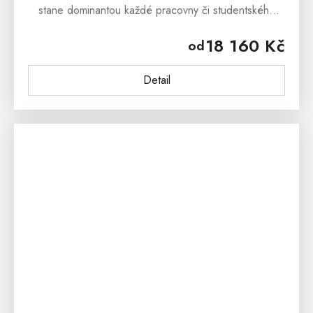
stane dominantou každé pracovny či studentského
pokoje. Nabízí prostornou pracovní plochu, kvalitní
18 160 Kč
od
řemeslné zpracování a...
Detail