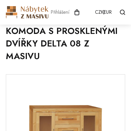
Přejít
na
Přihlášení
CZK
EUR
obsah
KOMODA S PROSKLENÝMI
DVÍŘKY DELTA 08 Z
MASIVU