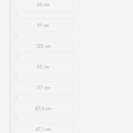
56 cm
91 cm
125 cm
55 cm
117 cm
87,4 cm
67,1 cm