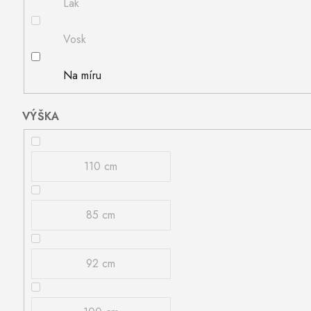
Lak
Vosk
Na míru
VÝŠKA
110 cm
85 cm
92 cm